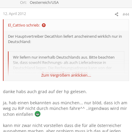
Ort
Oesterreich/USA
12. April 2012
#44
El_Cattivo schrieb:
Der Hauptvertreiber Decathlon liefert anscheinend wirklich nur in
Deutschland:
Wir liefern nur innerhalb Deutschlands aus. Bitte beachten
Sie, dass sowohl Rechnungs- als auch Lieferadresse in
Deutschland liegen. Die Rechnungsadresse kann von der
Lieferadresse abweichen.
Zum Vergrößern anklicken....
Zum Vergrößern anklicken....
Hast du niemanden in Deutschland, den du bitten könntest es für
danke habs auch grad auf der hp gelesen.
dich zu bestellen. Kannst du ja dann auf dem Weg zu RiP abholen
ja, hab einen bekannten aus münchen... nur blöd, dass ich am
weg zu RiP nicht durch münchen fahre^^ ..irgendwas wird mir
schon einfallen
kann mir zwar nicht vorstellen dass die für alle österreicher
ausnahmen machen, aber probiern muss ich das auf jeden