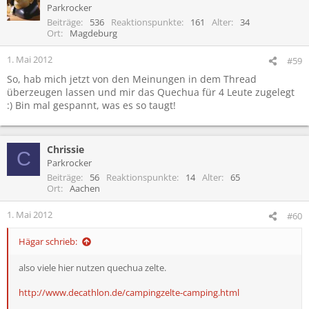
Parkrocker
Beiträge
536
Reaktionspunkte
161
Alter
34
Ort
Magdeburg
1. Mai 2012
#59
So, hab mich jetzt von den Meinungen in dem Thread
überzeugen lassen und mir das Quechua für 4 Leute zugelegt
:) Bin mal gespannt, was es so taugt!
Chrissie
C
Parkrocker
Beiträge
56
Reaktionspunkte
14
Alter
65
Ort
Aachen
1. Mai 2012
#60
Hägar schrieb:
also viele hier nutzen quechua zelte.
http://www.decathlon.de/campingzelte-camping.html