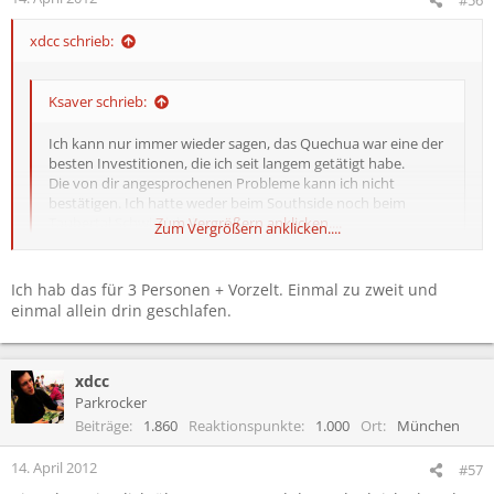
xdcc schrieb:
Ksaver schrieb:
Ich kann nur immer wieder sagen, das Quechua war eine der
besten Investitionen, die ich seit langem getätigt habe.
Die von dir angesprochenen Probleme kann ich nicht
bestätigen. Ich hatte weder beim Southside noch beim
Taubertal Schwierigkeiten.
Zum Vergrößern anklicken....
Zum Vergrößern anklicken....
Okay merci hört sich ja schon mal gut an.
Ich hab das für 3 Personen + Vorzelt. Einmal zu zweit und
Welche Größe hast du und hast du allein oder zu zweit drin
einmal allein drin geschlafen.
geschlafen?
xdcc
Parkrocker
Beiträge
1.860
Reaktionspunkte
1.000
Ort
München
14. April 2012
#57