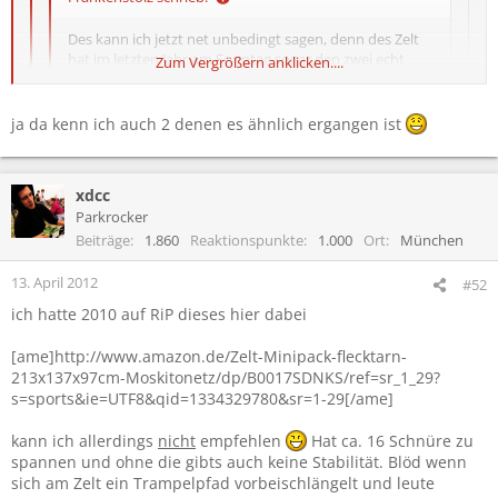
Des kann ich jetzt net unbedingt sagen, denn des Zelt
hat im letzten Jahr am Sonntag sogar den zwei echt
Zum Vergrößern anklicken....
heftigen Stürmen getrotzt.
Da war kein einziger tropfen Wasser danach drin und es
is auch nicht weggeflogen, in vergleich zu anderen
ja da kenn ich auch 2 denen es ähnlich ergangen ist
Zum Vergrößern anklicken....
Zelten die in meiner Nähe gestanden haben.
Zum Vergrößern anklicken....
Ich weiß noch wo ich 2010 mein altes Zelt dabei hatte und an den
xdcc
na dann taugts ja
Tag hatte es doch morgens beim Aufbau auch geregnet.
Parkrocker
wie gesagt meins war auch ausm Aldi und vermutlich ne
Als ich endlich damit fertig war musste ich schon feststellen das ich
andere (Billig-)Marke
Beiträge
1.860
Reaktionspunkte
1.000
Ort
München
eher ne Badewanne oder n Plantschbecken mit Dach als n Zelt
hatte.
13. April 2012
Gott sei Dank hatte ich an dem Wochende genug Badetücher und
#52
Handtücher dabei sonst hätte ich des Wasser nie rausgebracht.
ich hatte 2010 auf RiP dieses hier dabei
Und als ich dann n Monat später bei uns zu Hause noch mal zelten
wollte hat es dan ganz den Geist aufgegeben.
[ame]http://www.amazon.de/Zelt-Minipack-flecktarn-
213x137x97cm-Moskitonetz/dp/B0017SDNKS/ref=sr_1_29?
s=sports&ie=UTF8&qid=1334329780&sr=1-29[/ame]
kann ich allerdings
nicht
empfehlen
Hat ca. 16 Schnüre zu
spannen und ohne die gibts auch keine Stabilität. Blöd wenn
sich am Zelt ein Trampelpfad vorbeischlängelt und leute