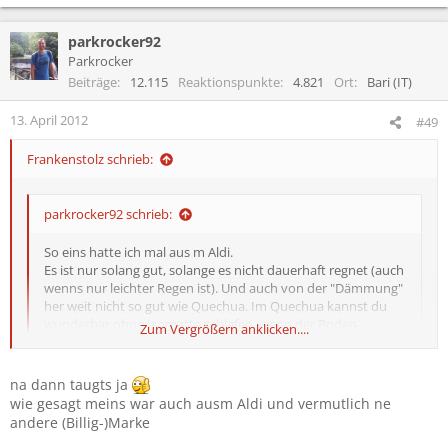
parkrocker92
Parkrocker
Beiträge
12.115
Reaktionspunkte
4.821
Ort
Bari (IT)
13. April 2012
#49
Frankenstolz schrieb:
parkrocker92 schrieb:
So eins hatte ich mal aus m Aldi.
Es ist nur solang gut, solange es nicht dauerhaft regnet (auch
wenns nur leichter Regen ist). Und auch von der "Dämmung"
her weit nicht so gut wie Quechua. Im Quechua kannst du
wunderbar ohne Isomatte schlafen, wenn der Boden
Zum Vergrößern anklicken....
mitmacht. In so einem nicht wirklich...
Zum Vergrößern anklicken....
na dann taugts ja
Des kann ich jetzt net unbedingt sagen, denn des Zelt hat im
wie gesagt meins war auch ausm Aldi und vermutlich ne
letzten Jahr am Sonntag sogar den zwei echt heftigen Stürmen
andere (Billig-)Marke
getrotzt.