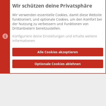
Wir schützen deine Privatsphäre
Themen
22.121
Beiträge
825.692
Wir verwenden essentielle Cookies, damit diese Website
Mitglieder
12.427
funktioniert, und optionale Cookies, um den Komfort bei
Neuestes Mitglied
Berlin
der Nutzung zu verbessern und Funktionen von
Drittanbietern bereitzustellen.
Konfiguriere deine Einstellungen und erhalte weitere
Informationen
Datenschutz-Einstellungen
PR Light
Deutsch [Du]
Nutzungsbedingungen
Alle Cookies akzeptieren
Datenschutzerklärung
Impressum
®
Community platform by XenForo
Optionale Cookies ablehnen
© 2010-2025 XenForo Ltd.
|
Style
and add-ons by ThemeHouse