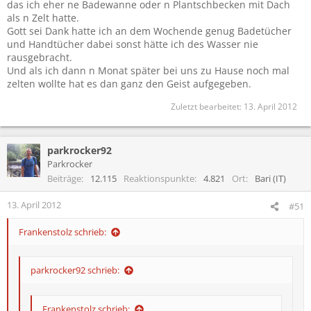
na dann taugts ja
das ich eher ne Badewanne oder n Plantschbecken mit Dach
wie gesagt meins war auch ausm Aldi und vermutlich ne andere
als n Zelt hatte.
Des kann ich jetzt net unbedingt sagen, denn des Zelt hat im
(Billig-)Marke
Gott sei Dank hatte ich an dem Wochende genug Badetücher
letzten Jahr am Sonntag sogar den zwei echt heftigen
und Handtücher dabei sonst hätte ich des Wasser nie
Stürmen getrotzt.
rausgebracht.
Da war kein einziger tropfen Wasser danach drin und es is
Und als ich dann n Monat später bei uns zu Hause noch mal
auch nicht weggeflogen, in vergleich zu anderen Zelten die in
zelten wollte hat es dan ganz den Geist aufgegeben.
meiner Nähe gestanden haben.
Zuletzt bearbeitet:
13. April 2012
parkrocker92
Parkrocker
Beiträge
12.115
Reaktionspunkte
4.821
Ort
Bari (IT)
13. April 2012
#51
Frankenstolz schrieb:
parkrocker92 schrieb:
Frankenstolz schrieb: