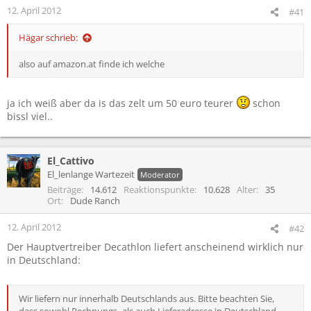
12. April 2012
#41
Hägar schrieb:
also auf amazon.at finde ich welche
ja ich weiß aber da is das zelt um 50 euro teurer
schon
bissl viel..
El_Cattivo
El_lenlange Wartezeit
Moderator
Beiträge
14.612
Reaktionspunkte
10.628
Alter
35
Ort
Dude Ranch
12. April 2012
#42
Der Hauptvertreiber Decathlon liefert anscheinend wirklich nur
in Deutschland:
Wir liefern nur innerhalb Deutschlands aus. Bitte beachten Sie,
dass sowohl Rechnungs- als auch Lieferadresse in Deutschland