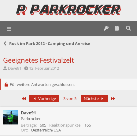
Rock im Park 2012 - Camping und Anreise
Geeignetes Festivalzelt
E
E
Dave91
12. Februar 2012
r
r
s
s
t
Für weitere Antworten geschlossen.
t
e
e
l
l
Erste
Letzte
Vorherige
3 von 5
Nächste
l
l
e
t
r
a
Dave91
m
Parkrocker
Beiträge
605
Reaktionspunkte
166
Ort
Oesterreich/USA