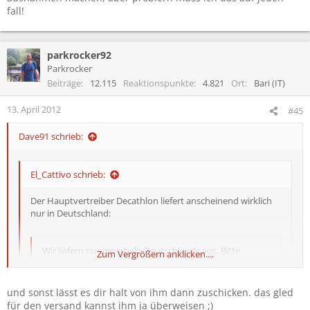
fall!
parkrocker92
Parkrocker
Beiträge
12.115
Reaktionspunkte
4.821
Ort
Bari (IT)
13. April 2012
#45
Dave91 schrieb:
El_Cattivo schrieb:
Der Hauptvertreiber Decathlon liefert anscheinend wirklich
nur in Deutschland:
Wir liefern nur innerhalb Deutschlands aus. Bitte
Zum Vergrößern anklicken....
beachten Sie, dass sowohl Rechnungs- als auch
Lieferadresse in Deutschland liegen. Die
Rechnungsadresse kann von der Lieferadresse
und sonst lässt es dir halt von ihm dann zuschicken. das gled
Zum Vergrößern anklicken....
abweichen.
Zum Vergrößern anklicken....
für den versand kannst ihm ja überweisen ;)