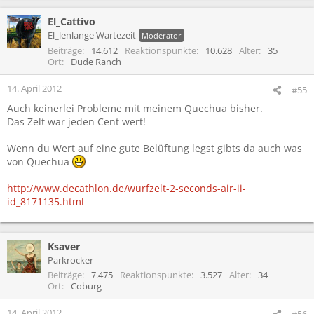
El_Cattivo
El_lenlange Wartezeit
Moderator
Beiträge
14.612
Reaktionspunkte
10.628
Alter
35
Ort
Dude Ranch
14. April 2012
#55
Auch keinerlei Probleme mit meinem Quechua bisher.
Das Zelt war jeden Cent wert!
Wenn du Wert auf eine gute Belüftung legst gibts da auch was
von Quechua
http://www.decathlon.de/wurfzelt-2-seconds-air-ii-
id_8171135.html
Ksaver
Parkrocker
Beiträge
7.475
Reaktionspunkte
3.527
Alter
34
Ort
Coburg
14. April 2012
#56