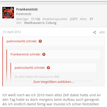
Da war kein einziger tropfen Wasser danach drin und es is auch
nicht weggeflogen, in vergleich zu anderen Zelten die in meiner
Nähe gestanden haben.
Frankenstolz
Forenstolz
Beiträge
11.132
Reaktionspunkte
2.517
Alter
37
Ort
Weidhausen b. Coburg
13. April 2012
#50
parkrocker92 schrieb:
Frankenstolz schrieb:
parkrocker92 schrieb:
So eins hatte ich mal aus m Aldi.
Es ist nur solang gut, solange es nicht dauerhaft regnet
Zum Vergrößern anklicken....
(auch wenns nur leichter Regen ist). Und auch von der
"Dämmung" her weit nicht so gut wie Quechua. Im
Quechua kannst du wunderbar ohne Isomatte
Ich weiß noch wo ich 2010 mein altes Zelt dabei hatte und an
Zum Vergrößern anklicken....
schlafen, wenn der Boden mitmacht. In so einem nicht
den Tag hatte es doch morgens beim Aufbau auch geregnet.
wirklich...
Zum Vergrößern anklicken....
Als ich endlich damit fertig war musste ich schon feststellen