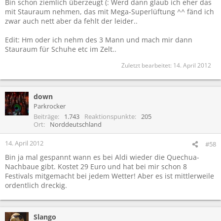
Bin schon ziemlich überzeugt (: Werd dann glaub ich eher das
mit Stauraum nehmen, das mit Mega-Superlüftung ^^ fänd ich
zwar auch nett aber da fehlt der leider..
Edit: Hm oder ich nehm des 3 Mann und mach mir dann
Stauraum für Schuhe etc im Zelt..
Zuletzt bearbeitet:
14. April 2012
down
Parkrocker
Beiträge
1.743
Reaktionspunkte
205
Ort
Norddeutschland
14. April 2012
#58
Bin ja mal gespannt wann es bei Aldi wieder die Quechua-
Nachbaue gibt. Kostet 29 Euro und hat bei mir schon 8
Festivals mitgemacht bei jedem Wetter! Aber es ist mittlerweile
ordentlich dreckig.
Slango