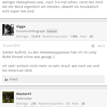
weniger Heeeyyhooo usw., nach 3-4 mal sehen, nervt des mich
bei der Band eigentlich am meisten, obwohl sie musikalisch
echt super live sind.
Gigge
Forums-Orthograph
Veteran
Beiträge
10.419
Reaktionspunkte
1.986
Alter
40
10. Juni 2013
#213
Solider Auftritt, zu den Heeeeeeyyyyoooos hab ich im Limp
Bizkit thread schon was gesagt ;)
Ich steh' einfach nicht mehr so sehr drauf, wie noch vor und
bei American Idiot.
chaoZ
R
e
a
Master41
k
t
Parkrocker
i
Beiträge
236
Reaktionspunkte
13
Alter
38
o