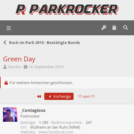
Rock im Park 2013 - Bestätigte Bands
Green Day
E
E
Sancho
14. September 2010
r
r
s
s
t
Für weitere Antworten geschlossen.
t
e
e
l
l
Erste
Vorherige
11 von 11
l
l
e
t
r
a
_Contagious
m
Parkrocker
Beiträge
1.189
Reaktionspunkte
247
Ort
Mülheim an der Ruhr (NRW)
Website
www.facebook.com