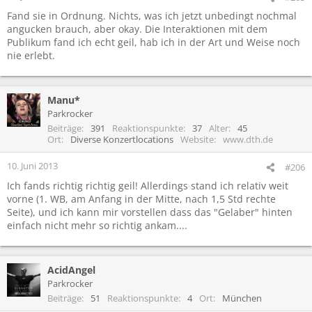
Fand sie in Ordnung. Nichts, was ich jetzt unbedingt nochmal
angucken brauch, aber okay. Die Interaktionen mit dem
Publikum fand ich echt geil, hab ich in der Art und Weise noch
nie erlebt.
Manu*
Parkrocker
Beiträge
391
Reaktionspunkte
37
Alter
45
Ort
Diverse Konzertlocations
Website
www.dth.de
10. Juni 2013
#206
Ich fands richtig richtig geil! Allerdings stand ich relativ weit
vorne (1. WB, am Anfang in der Mitte, nach 1,5 Std rechte
Seite), und ich kann mir vorstellen dass das "Gelaber" hinten
einfach nicht mehr so richtig ankam....
AcidAngel
Parkrocker
Beiträge
51
Reaktionspunkte
4
Ort
München