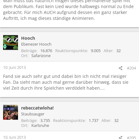
Man muss das natürlich mögen dieses permanente Spiel mit
dem Publikum. Fast kein Lied wurde halbwegs normal zu Ende
gebracht. Für mich AUCH aufgrund dessen ein ganz starker
Auftritt, ich mag dieses ständige Animieren.
Hooch
Ebenezer Hooch
Beiträge
16.876
Reaktionspunkte
9.005
Alter
32
Ort
Safarizone
10. Juni 2013
#204
Fand sie auch sehr gut und dabei bin ich nicht mal riesiger
Fan. Da sieht man auch mal gerne darüber hinweg, dass sie
viel Zeit durch ihre Spielchen verdödelt haben....
rebeccatwloha!
Staubsauger
Beiträge
3.735
Reaktionspunkte
1.737
Alter
32
Ort
Karlsruhe
10. Juni 2013
#205