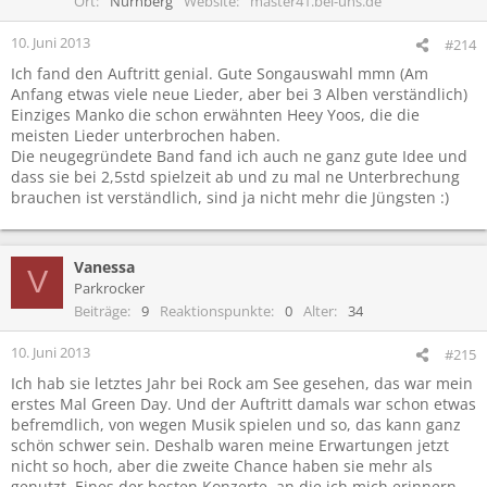
Ort
Nürnberg
Website
master41.bei-uns.de
n
e
10. Juni 2013
#214
n
Ich fand den Auftritt genial. Gute Songauswahl mmn (Am
:
Anfang etwas viele neue Lieder, aber bei 3 Alben verständlich)
Einziges Manko die schon erwähnten Heey Yoos, die die
meisten Lieder unterbrochen haben.
Die neugegründete Band fand ich auch ne ganz gute Idee und
dass sie bei 2,5std spielzeit ab und zu mal ne Unterbrechung
brauchen ist verständlich, sind ja nicht mehr die Jüngsten :)
Vanessa
V
Parkrocker
Beiträge
9
Reaktionspunkte
0
Alter
34
10. Juni 2013
#215
Ich hab sie letztes Jahr bei Rock am See gesehen, das war mein
erstes Mal Green Day. Und der Auftritt damals war schon etwas
befremdlich, von wegen Musik spielen und so, das kann ganz
schön schwer sein. Deshalb waren meine Erwartungen jetzt
nicht so hoch, aber die zweite Chance haben sie mehr als
genutzt. Eines der besten Konzerte, an die ich mich erinnern