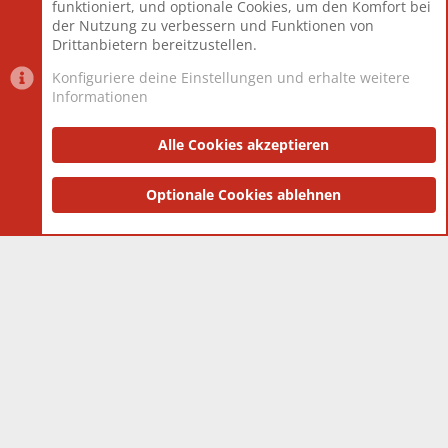
funktioniert, und optionale Cookies, um den Komfort bei
Neuestes Mitglied
Berlin
der Nutzung zu verbessern und Funktionen von
Drittanbietern bereitzustellen.
Konfiguriere deine Einstellungen und erhalte weitere
Informationen
Datenschutz-Einstellungen
PR Light
Deutsch [Du]
Nutzungsbedingungen
Alle Cookies akzeptieren
Datenschutzerklärung
Impressum
®
Community platform by XenForo
Optionale Cookies ablehnen
© 2010-2025 XenForo Ltd.
|
Style
and add-ons by ThemeHouse