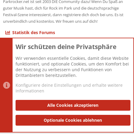
Parkrocker.net ist seit 2003 DIE Community dazu! Wenn Du Spaß an
guter Musik hast, dich für Rock im Park und die deutschsprachige
Festival-Szene interessierst, dann registriere dich doch bei uns. Es ist
unverbindlich und kostenlos. Wir freuen uns auf dich!
Statistik des Forums
Wir schützen deine Privatsphäre
Themen
22.121
Beiträge
825.690
Wir verwenden essentielle Cookies, damit diese Website
Mitglieder
12.427
funktioniert, und optionale Cookies, um den Komfort bei
Neuestes Mitglied
Berlin
der Nutzung zu verbessern und Funktionen von
Drittanbietern bereitzustellen.
Konfiguriere deine Einstellungen und erhalte weitere
Informationen
Datenschutz-Einstellungen
PR Light
Deutsch [Du]
Nutzungsbedingungen
Alle Cookies akzeptieren
Datenschutzerklärung
Impressum
®
Community platform by XenForo
Optionale Cookies ablehnen
© 2010-2025 XenForo Ltd.
|
Style
and add-ons by ThemeHouse