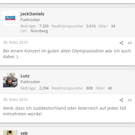
JackDaniels
Parkrocker
Beiträge
7.339
Reaktionspunkte
3.016
Alter
34
Ort
Nürnberg
30. März 2010
#8
Bei einem Konzert im guten alten Olympiastadion wär ich auch
dabei :)
Lutz
Parkrocker
Beiträge
2.294
Reaktionspunkte
808
Alter
40
30. März 2010
#9
denk, dass ich süddeutschland oder österreich auf jeden fall
mitnehmen würde!
seb