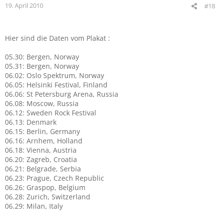
19. April 2010
#18
Hier sind die Daten vom Plakat :
05.30: Bergen, Norway
05.31: Bergen, Norway
06.02: Oslo Spektrum, Norway
06.05: Helsinki Festival, Finland
06.06: St Petersburg Arena, Russia
06.08: Moscow, Russia
06.12: Sweden Rock Festival
06.13: Denmark
06.15: Berlin, Germany
06.16: Arnhem, Holland
06.18: Vienna, Austria
06.20: Zagreb, Croatia
06.21: Belgrade, Serbia
06.23: Prague, Czech Republic
06.26: Graspop, Belgium
06.28: Zurich, Switzerland
06.29: Milan, Italy