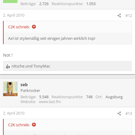
Beiträge
2.726
Reaktionspunkte
1.053
2. April 2010
#12
C2K schrieb:
Axl ist stylemäßig seit einigen Jahren wirklich top!
Not !
nitsche
und
TonyMac
R
e
a
seb
k
t
Parkrocker
i
Beiträge
5.548
Reaktionspunkte
748
Ort
Augsburg
o
Website
www.last.fm
n
e
2. April 2010
#13
n
:
C2K schrieb: