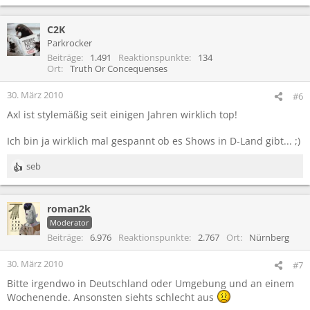
C2K
Parkrocker
Beiträge
1.491
Reaktionspunkte
134
Ort
Truth Or Concequenses
30. März 2010
#6
Axl ist stylemäßig seit einigen Jahren wirklich top!
Ich bin ja wirklich mal gespannt ob es Shows in D-Land gibt... ;)
seb
R
e
a
roman2k
k
t
Moderator
i
Beiträge
6.976
Reaktionspunkte
2.767
Ort
Nürnberg
o
n
30. März 2010
#7
e
Bitte irgendwo in Deutschland oder Umgebung und an einem
n
:
Wochenende. Ansonsten siehts schlecht aus