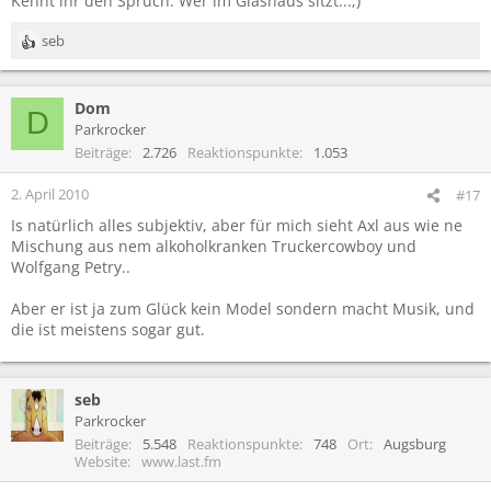
Kennt ihr den Spruch: Wer im Glashaus sitzt...;)
seb
R
e
a
Dom
k
D
t
Parkrocker
i
Beiträge
2.726
Reaktionspunkte
1.053
o
n
2. April 2010
#17
e
Is natürlich alles subjektiv, aber für mich sieht Axl aus wie ne
n
Mischung aus nem alkoholkranken Truckercowboy und
:
Wolfgang Petry..
Aber er ist ja zum Glück kein Model sondern macht Musik, und
die ist meistens sogar gut.
seb
Parkrocker
Beiträge
5.548
Reaktionspunkte
748
Ort
Augsburg
Website
www.last.fm