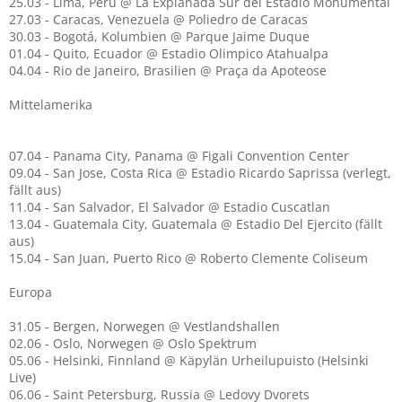
25.03 - Lima, Peru @ La Explanada Sur del Estadio Monumental
27.03 - Caracas, Venezuela @ Poliedro de Caracas
30.03 - Bogotá, Kolumbien @ Parque Jaime Duque
01.04 - Quito, Ecuador @ Estadio Olimpico Atahualpa
04.04 - Rio de Janeiro, Brasilien @ Praça da Apoteose
Mittelamerika
07.04 - Panama City, Panama @ Figali Convention Center
09.04 - San Jose, Costa Rica @ Estadio Ricardo Saprissa (verlegt,
fällt aus)
11.04 - San Salvador, El Salvador @ Estadio Cuscatlan
13.04 - Guatemala City, Guatemala @ Estadio Del Ejercito (fällt
aus)
15.04 - San Juan, Puerto Rico @ Roberto Clemente Coliseum
Europa
31.05 - Bergen, Norwegen @ Vestlandshallen
02.06 - Oslo, Norwegen @ Oslo Spektrum
05.06 - Helsinki, Finnland @ Käpylän Urheilupuisto (Helsinki
Live)
06.06 - Saint Petersburg, Russia @ Ledovy Dvorets