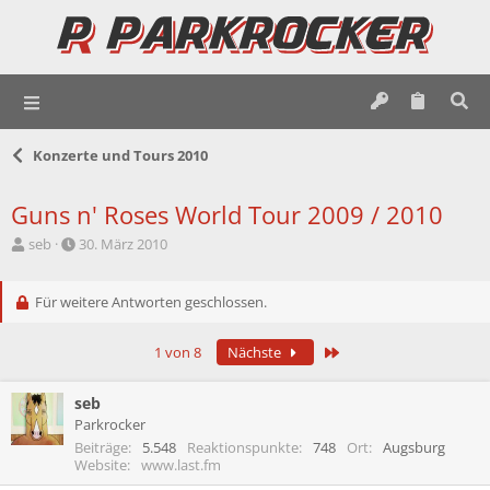
Konzerte und Tours 2010
Guns n' Roses World Tour 2009 / 2010
E
E
seb
30. März 2010
r
r
s
s
t
Für weitere Antworten geschlossen.
t
e
e
l
l
Letzte
1 von 8
Nächste
l
l
e
t
r
a
seb
m
Parkrocker
Beiträge
5.548
Reaktionspunkte
748
Ort
Augsburg
Website
www.last.fm