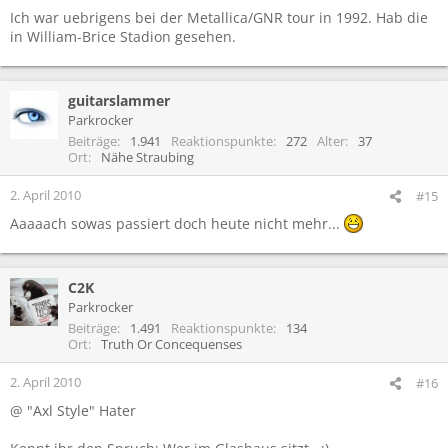
Ich war uebrigens bei der Metallica/GNR tour in 1992. Hab die
in William-Brice Stadion gesehen.
guitarslammer
Parkrocker
Beiträge
1.941
Reaktionspunkte
272
Alter
37
Ort
Nähe Straubing
2. April 2010
#15
Aaaaach sowas passiert doch heute nicht mehr...
C2K
Parkrocker
Beiträge
1.491
Reaktionspunkte
134
Ort
Truth Or Concequenses
2. April 2010
#16
@ "Axl Style" Hater