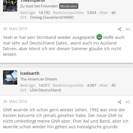
TheEmperor
Zu Gast bei Freunden
Moderator
Beiträge
14.192
Reaktionspunkte
5.824
Alter
40
Ort
Ostwig (Sauerland/NRW)
30. März 2010
#4
Yeah er hat sein Stirnband wieder ausgepackt
Hoffe auch
mal sehr auf Deutschland Dates...würd auch ins Ausland
fahren, aber könnt ich mir diesen Sommer glaube ich nicht
leisten
icedearth
The American Dream
Beiträge
14.011
Reaktionspunkte
4.097
Alter
45
Ort
USA/Deutschland
30. März 2010
#5
GNR wuerde ich schon gern wieder sehen. 1992 war eine der
besten konzerte ich jemals gesehen habe. Der neue GNR ist
nicht umbedingt meine GNR aber. Eher Axl und Band, aber ich
wuerde schon wieder hin gehen aus nostalgische grunde.