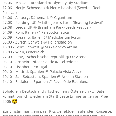
08.06 - Moskau, Russland @ Olympiyskiy Stadium
12.06 - Norje, Schweden @ Norje Havsbad (Sweden Rock
Festival)
14.06 - Aalborg, Dänemark @ Gigantium
27.08 - Reading, UK @ Little John's Farm (Reading Festival)
29.08 - Leeds, UK @ Bramham Park (Leeds Festival)
04.09 - Rom, Italien @ PalaLottomatica
05.09 - Rozzano, Italien @ Mediolanum Forum
08.09 - Zürich, Schweiz @ Hallenstadion
16.09 - Genf, Schweiz @ SEG Geneva Arena
18.09 - Wien, Österreich
27.09 - Prag, Tschechische Republik @ O2 Arena
03.10 - Arnheim, Niederlande @ Gelredome
06.10 - Lissabon, Portugal
09.10 - Madrid, Spanien @ Palacio Vista Alegre
10.10 - San Sebastian, Spanien @ Anoeta Stadion
14.10 - Badalona, Spanien @ Pavelló de Badalona
Sobald ein Deutschland / Tschechien / Österreich / ... Date
kommt, bin ich wieder am Start! Beste Erinnerungen an Prag
2006
Zur Einstimmung ein paar Pics der aktuell laufenden Konzerte,