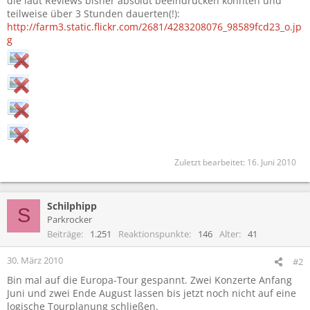
die laut Reviews bisher absolut beeindrucken konnten und
teilweise über 3 Stunden dauerten(!):
http://farm3.static.flickr.com/2681/4283208076_98589fcd23_o.jp
g
Zuletzt bearbeitet:
16. Juni 2010
Schilphipp
S
Parkrocker
Beiträge
1.251
Reaktionspunkte
146
Alter
41
30. März 2010
#2
Bin mal auf die Europa-Tour gespannt. Zwei Konzerte Anfang
Juni und zwei Ende August lassen bis jetzt noch nicht auf eine
logische Tourplanung schließen.