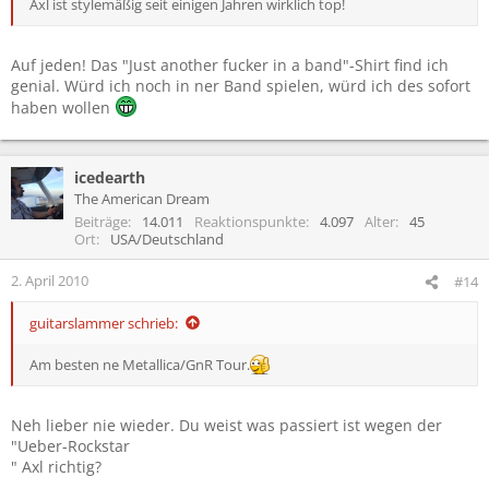
Axl ist stylemäßig seit einigen Jahren wirklich top!
Auf jeden! Das "Just another fucker in a band"-Shirt find ich
genial. Würd ich noch in ner Band spielen, würd ich des sofort
haben wollen
icedearth
The American Dream
Beiträge
14.011
Reaktionspunkte
4.097
Alter
45
Ort
USA/Deutschland
2. April 2010
#14
guitarslammer schrieb:
Am besten ne Metallica/GnR Tour.
Neh lieber nie wieder. Du weist was passiert ist wegen der
"Ueber-Rockstar
" Axl richtig?