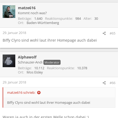
matze616
Kommt noch was?
Beiträge
1.640
Reaktionspunkte
984
Alter
30
Ort
Baden-Württemberg
29. Januar 2018
#65
Biffy Clyro sind wohl laut ihrer Homepage auch dabei
Alphawolf
Schnauzer-Andi
Moderator
Beiträge
10.112
Reaktionspunkte
10.378
Ort
Mos Eisley
29. Januar 2018
#66
matze616 schrieb:
Biffy Clyro sind wohl laut ihrer Homepage auch dabei
Waren ja auch in der ersten Welle schon dabei ;)