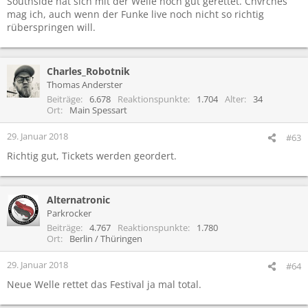
Southside hat sich mit der Welle noch gut gerettet. Chvrches
mag ich, auch wenn der Funke live noch nicht so richtig
rüberspringen will.
Charles_Robotnik
Thomas Anderster
Beiträge
6.678
Reaktionspunkte
1.704
Alter
34
Ort
Main Spessart
29. Januar 2018
#63
Richtig gut, Tickets werden geordert.
Alternatronic
Parkrocker
Beiträge
4.767
Reaktionspunkte
1.780
Ort
Berlin / Thüringen
29. Januar 2018
#64
Neue Welle rettet das Festival ja mal total.