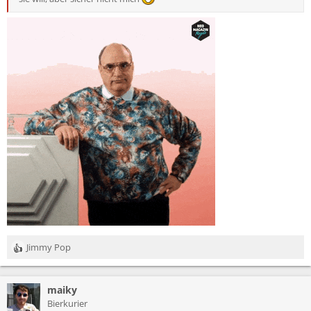
Jimmy Pop
R
e
a
maiky
k
t
Bierkurier