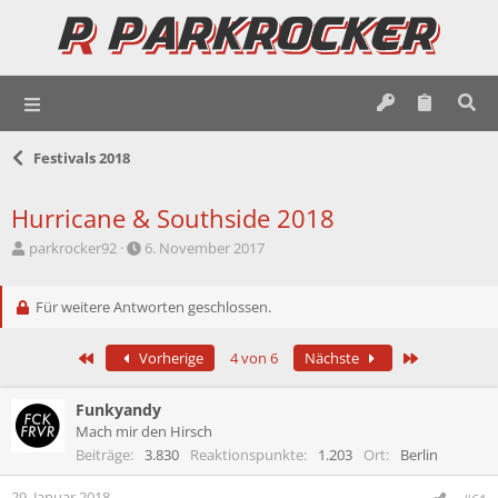
Festivals 2018
Hurricane & Southside 2018
E
E
parkrocker92
6. November 2017
r
r
s
s
t
Für weitere Antworten geschlossen.
t
e
e
l
l
Erste
Letzte
Vorherige
4 von 6
Nächste
l
l
e
t
r
a
Funkyandy
m
Mach mir den Hirsch
Beiträge
3.830
Reaktionspunkte
1.203
Ort
Berlin
29. Januar 2018