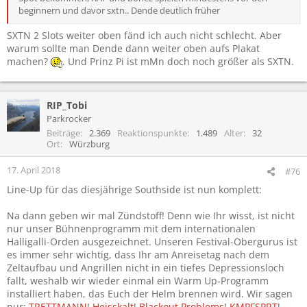
beginnern und davor sxtn.. Dende deutlich früher
SXTN 2 Slots weiter oben fänd ich auch nicht schlecht. Aber
warum sollte man Dende dann weiter oben aufs Plakat
machen?
. Und Prinz Pi ist mMn doch noch größer als SXTN.
RIP_Tobi
Parkrocker
Beiträge
2.369
Reaktionspunkte
1.489
Alter
32
Ort
Würzburg
17. April 2018
#76
Line-Up für das diesjährige Southside ist nun komplett:
Na dann geben wir mal Zündstoff! Denn wie Ihr wisst, ist nicht
nur unser Bühnenprogramm mit dem internationalen
Halligalli-Orden ausgezeichnet. Unseren Festival-Obergurus ist
es immer sehr wichtig, dass Ihr am Anreisetag nach dem
Zeltaufbau und Angrillen nicht in ein tiefes Depressionsloch
fallt, weshalb wir wieder einmal ein Warm Up-Programm
installiert haben, das Euch der Helm brennen wird. Wir sagen
nur:
TRETTMANN
!
Heisskalt
!
Blackout Problems
!
KMPFSPRT
!