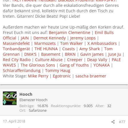
Vier Bands, die quer durch alle eskalationsfreudigen Genres
dafür bekannt sind, kollektiv mit Euch durch den Tisch zu
treten. Gitarren! Dicke Beats! Pop! Liebe!
Außerdem machen wir heute Line Up-mäßig den Korken drauf.
Freut Euch mit uns auf:
Benjamin Clementine
|
Emil Bulls
Official
|
JAIN
|
Dermot Kennedy
|
Jeremy Loops
|
Massendefekt
|
Marmozets
|
Tom Walker
|
X Ambassadors
|
Tonbandgerät
|
THE HUNNA
|
Coasts
|
Amy Shark
|
Tom
Grennan
|
DMA'S
|
Basement
|
BRKN
|
Gavin James
|
Juse Ju
|
Red City Radio
|
Culture Abuse
|
Creeper
|
Deap Vally
|
PALE
WAVES
|
The Glorious Sons
|
Gang of Youths
|
YONAKA
|
Schlaraffenlandung
|
Tommy Haug
White Stage:
Mike Perry
|
Egotronic
|
sascha braemer
Hooch
Ebenezer Hooch
Beiträge
16.876
Reaktionspunkte
9.005
Alter
32
Ort
Safarizone
17. April 2018
#77