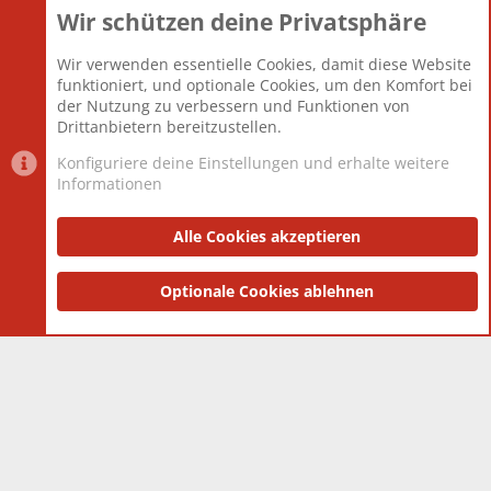
Wir schützen deine Privatsphäre
Themen
22.121
Beiträge
825.694
Wir verwenden essentielle Cookies, damit diese Website
Mitglieder
12.427
funktioniert, und optionale Cookies, um den Komfort bei
Neuestes Mitglied
Berlin
der Nutzung zu verbessern und Funktionen von
Drittanbietern bereitzustellen.
Konfiguriere deine Einstellungen und erhalte weitere
Informationen
Datenschutz-Einstellungen
PR Light
Deutsch [Du]
Nutzungsbedingungen
Alle Cookies akzeptieren
Datenschutzerklärung
Impressum
®
Community platform by XenForo
Optionale Cookies ablehnen
© 2010-2025 XenForo Ltd.
|
Style
and add-ons by ThemeHouse