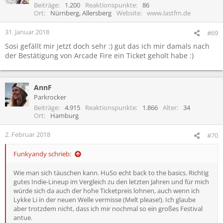
i
Beiträge
1.200
Reaktionspunkte
86
o
Ort
Nürnberg, Allersberg
Website
www.lastfm.de
n
e
31. Januar 2018
#69
n
Sosi gefällt mir jetzt doch sehr :) gut das ich mir damals nach
:
der Bestätigung von Arcade Fire ein Ticket geholt habe :)
AnnF
Parkrocker
Beiträge
4.915
Reaktionspunkte
1.866
Alter
34
Ort
Hamburg
2. Februar 2018
#70
Funkyandy schrieb:
Wie man sich täuschen kann. HuSo echt back to the basics. Richtig
gutes Indie-Lineup im Vergleich zu den letzten Jahren und für mich
würde sich da auch der hohe Ticketpreis lohnen, auch wenn ich
Lykke Li in der neuen Welle vermisse (Melt please!). Ich glaube
aber trotzdem nicht, dass ich mir nochmal so ein großes Festival
antue.