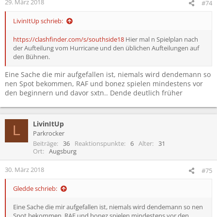
29. März 2018
#74
LivinItUp schrieb:
https://clashfinder.com/s/southside18
Hier mal n Spielplan nach
der Aufteilung vom Hurricane und den üblichen Aufteilungen auf
den Bühnen.
Eine Sache die mir aufgefallen ist, niemals wird dendemann so
nen Spot bekommen, RAF und bonez spielen mindestens vor
den beginnern und davor sxtn.. Dende deutlich früher
LivinItUp
L
Parkrocker
Beiträge
36
Reaktionspunkte
6
Alter
31
Ort
Augsburg
30. März 2018
#75
Gledde schrieb:
Eine Sache die mir aufgefallen ist, niemals wird dendemann so nen
Spot bekommen, RAF und bonez spielen mindestens vor den