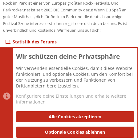
Rock im Park ist eines von Europas größten Rock-Festivals. Und
Parkrocker.net ist seit 2003 DIE Community dazu! Wenn Du Spaß an
guter Musik hast, dich für Rock im Park und die deutschsprachige
Festival-Szene interessierst, dann registriere dich doch bei uns. Es ist
unverbindlich und kostenlos. Wir freuen uns auf dich!
Statistik des Forums
Wir schützen deine Privatsphäre
Themen
22.121
Beiträge
825.694
Wir verwenden essentielle Cookies, damit diese Website
Mitglieder
12.427
funktioniert, und optionale Cookies, um den Komfort bei
Neuestes Mitglied
Berlin
der Nutzung zu verbessern und Funktionen von
Drittanbietern bereitzustellen.
Konfiguriere deine Einstellungen und erhalte weitere
Informationen
Datenschutz-Einstellungen
PR Light
Deutsch [Du]
Nutzungsbedingungen
Alle Cookies akzeptieren
Datenschutzerklärung
Impressum
®
Community platform by XenForo
Optionale Cookies ablehnen
© 2010-2025 XenForo Ltd.
|
Style
and add-ons by ThemeHouse