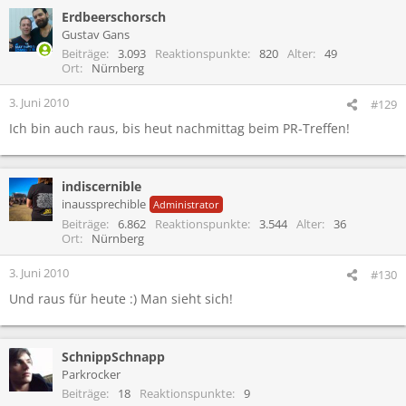
Erdbeerschorsch
Gustav Gans
Beiträge
3.093
Reaktionspunkte
820
Alter
49
Ort
Nürnberg
3. Juni 2010
#129
Ich bin auch raus, bis heut nachmittag beim PR-Treffen!
indiscernible
inaussprechible
Administrator
Beiträge
6.862
Reaktionspunkte
3.544
Alter
36
Ort
Nürnberg
3. Juni 2010
#130
Und raus für heute :) Man sieht sich!
SchnippSchnapp
Parkrocker
Beiträge
18
Reaktionspunkte
9