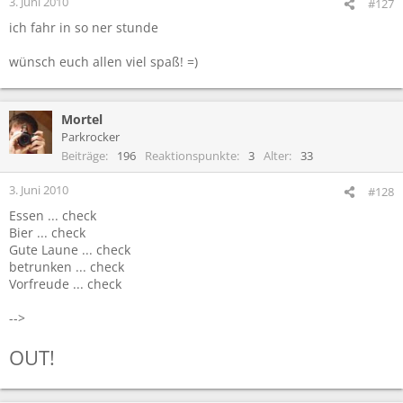
3. Juni 2010
#127
ich fahr in so ner stunde
wünsch euch allen viel spaß! =)
Mortel
Parkrocker
Beiträge
196
Reaktionspunkte
3
Alter
33
3. Juni 2010
#128
Essen ... check
Bier ... check
Gute Laune ... check
betrunken ... check
Vorfreude ... check
-->
OUT!