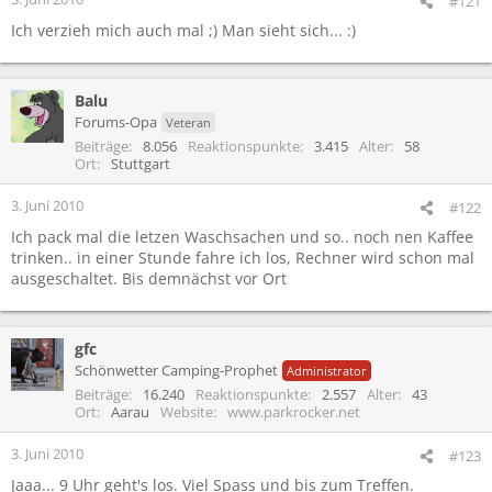
#121
Ich verzieh mich auch mal ;) Man sieht sich... :)
Balu
Forums-Opa
Veteran
Beiträge
8.056
Reaktionspunkte
3.415
Alter
58
Ort
Stuttgart
3. Juni 2010
#122
Ich pack mal die letzen Waschsachen und so.. noch nen Kaffee
trinken.. in einer Stunde fahre ich los, Rechner wird schon mal
ausgeschaltet. Bis demnächst vor Ort
gfc
Schönwetter Camping-Prophet
Administrator
Beiträge
16.240
Reaktionspunkte
2.557
Alter
43
Ort
Aarau
Website
www.parkrocker.net
3. Juni 2010
#123
Jaaa... 9 Uhr geht's los. Viel Spass und bis zum Treffen.