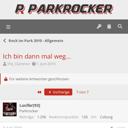
Rock im Park 2010 - Allgemein
Ich bin dann mal weg...
E
E
the_Clarence
1. Juni 2010
r
r
s
s
t
Für weitere Antworten geschlossen.
t
e
e
l
l
Erste
Vorherige
7 von 7
l
l
e
t
r
a
Lucifer[93]
m
Parkrocker
Beiträge
1.256
Reaktionspunkte
126
Ort
Coburg
3. Juni 2010