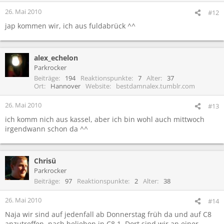
26. Mai 2010
#12
jap kommen wir, ich aus fuldabrück ^^
alex_echelon
Parkrocker
Beiträge
194
Reaktionspunkte
7
Alter
37
Ort
Hannover
Website
bestdamnalex.tumblr.com
26. Mai 2010
#13
ich komm nich aus kassel, aber ich bin wohl auch mittwoch
irgendwann schon da ^^
Chrisü
Parkrocker
Beiträge
97
Reaktionspunkte
2
Alter
38
26. Mai 2010
#14
Naja wir sind auf jedenfall ab Donnerstag früh da und auf C8
anzutreffen, nach belieben in C8.1. Dort sind wir an einer