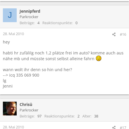
Jennipferd
J
Parkrocker
Beiträge
4
Reaktionspunkte
0
28. Mai 2010
#16
hey
habti hr zufälilg noch 1,2 plätze frei im auto? komme auch aus
nähe mb und müsste sonst selbst alleine fahrn
wann wolt ihr denn so hin und her?
--> icq 335 069 900
lg
Jenni
Chrisü
Parkrocker
Beiträge
97
Reaktionspunkte
2
Alter
38
28. Mai 2010
#17