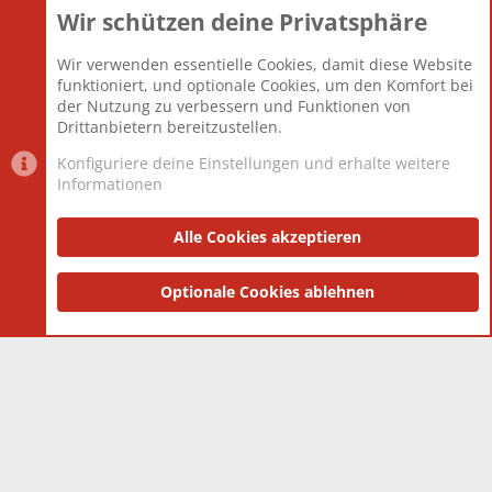
Wir schützen deine Privatsphäre
Themen
22.121
Beiträge
825.692
Wir verwenden essentielle Cookies, damit diese Website
Mitglieder
12.427
funktioniert, und optionale Cookies, um den Komfort bei
Neuestes Mitglied
Berlin
der Nutzung zu verbessern und Funktionen von
Drittanbietern bereitzustellen.
Konfiguriere deine Einstellungen und erhalte weitere
Informationen
Datenschutz-Einstellungen
PR Light
Deutsch [Du]
Nutzungsbedingungen
Alle Cookies akzeptieren
Datenschutzerklärung
Impressum
®
Community platform by XenForo
Optionale Cookies ablehnen
© 2010-2025 XenForo Ltd.
|
Style
and add-ons by ThemeHouse