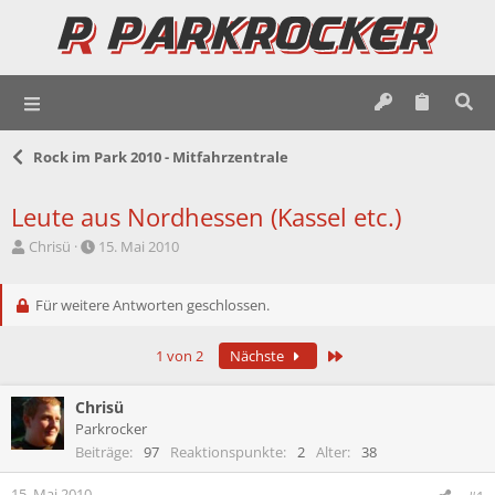
Rock im Park 2010 - Mitfahrzentrale
Leute aus Nordhessen (Kassel etc.)
E
E
Chrisü
15. Mai 2010
r
r
s
s
t
Für weitere Antworten geschlossen.
t
e
e
l
l
Letzte
1 von 2
Nächste
l
l
e
t
r
a
Chrisü
m
Parkrocker
Beiträge
97
Reaktionspunkte
2
Alter
38
15. Mai 2010