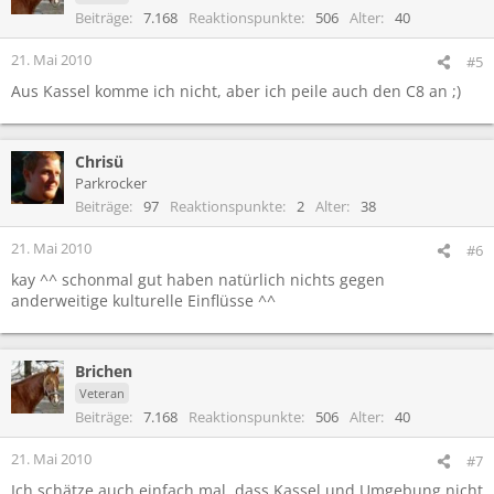
Beiträge
7.168
Reaktionspunkte
506
Alter
40
21. Mai 2010
#5
Aus Kassel komme ich nicht, aber ich peile auch den C8 an ;)
Chrisü
Parkrocker
Beiträge
97
Reaktionspunkte
2
Alter
38
21. Mai 2010
#6
kay ^^ schonmal gut haben natürlich nichts gegen
anderweitige kulturelle Einflüsse ^^
Brichen
Veteran
Beiträge
7.168
Reaktionspunkte
506
Alter
40
21. Mai 2010
#7
Ich schätze auch einfach mal, dass Kassel und Umgebung nicht