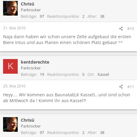
Chrisü
Parkrocker
Beiträge
97
Reaktionspunkte
2
Alter
38
21. Mai 2010
#10
Naja dann haben wir schon unsere Zelte aufgebaut die ersten
Biere intus und aus Planen einen schönen Platz gebaut ^^
kentderechte
K
Parkrocker
Beiträge
19
Reaktionspunkte
0
Ort
Kassel
25. Mai 2010
#11
Heyy.... Wir kommen aus Baunatal(LK Kassel)...und sind schon
ab Mittwoch da ! Kommt ihr aus Kassel?!
Chrisü
Parkrocker
Beiträge
97
Reaktionspunkte
2
Alter
38