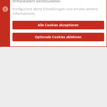
Drittanbietern bereitzustellen.
Konfiguriere deine Einstellungen und erhalte weitere
Informationen
Datenschutz-Einstellungen
PR Light
Deutsch [Du]
Nutzungsbedingungen
Alle Cookies akzeptieren
Datenschutzerklärung
Impressum
®
Community platform by XenForo
Optionale Cookies ablehnen
© 2010-2025 XenForo Ltd.
|
Style
and add-ons by ThemeHouse