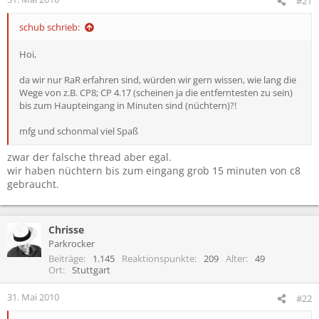
#21
schub schrieb:
Hoi,
da wir nur RaR erfahren sind, würden wir gern wissen, wie lang die
Wege von z.B. CP8; CP 4.17 (scheinen ja die entferntesten zu sein)
bis zum Haupteingang in Minuten sind (nüchtern)?!
mfg und schonmal viel Spaß
zwar der falsche thread aber egal.
wir haben nüchtern bis zum eingang grob 15 minuten von c8
gebraucht.
Chrisse
Parkrocker
Beiträge
1.145
Reaktionspunkte
209
Alter
49
Ort
Stuttgart
31. Mai 2010
#22