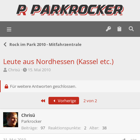
Rock im Park 2010 - Mitfahrzentrale
Leute aus Nordhessen (Kassel etc.)
E
E
Chrisü
15. Mai 2010
r
r
s
s
t
Für weitere Antworten geschlossen.
t
e
e
l
l
Erste
Vorherige
2 von 2
l
l
e
t
r
a
Chrisü
m
Parkrocker
Beiträge
97
Reaktionspunkte
2
Alter
38
31. Mai 2010