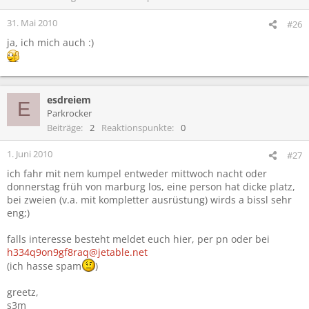
31. Mai 2010
#26
ja, ich mich auch :)
esdreiem
E
Parkrocker
Beiträge
2
Reaktionspunkte
0
1. Juni 2010
#27
ich fahr mit nem kumpel entweder mittwoch nacht oder
donnerstag früh von marburg los, eine person hat dicke platz,
bei zweien (v.a. mit kompletter ausrüstung) wirds a bissl sehr
eng;)
falls interesse besteht meldet euch hier, per pn oder bei
h334q9on9gf8raq@jetable.net
(ich hasse spam
)
greetz,
s3m