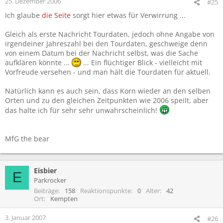
25. Dezember 2006
#25
Ich glaube
die Seite
sorgt hier etwas für Verwirrung ...
Gleich als erste Nachricht Tourdaten, jedoch ohne Angabe von
irgendeiner Jahreszahl bei den Tourdaten, geschweige denn
von einem Datum bei der Nachricht selbst, was die Sache
aufklären könnte ...
... Ein flüchtiger Blick - vielleicht mit
Vorfreude versehen - und man hält die Tourdaten für aktuell.
Natürlich kann es auch sein, dass Korn wieder an den selben
Orten und zu den gleichen Zeitpunkten wie 2006 speilt, aber
das halte ich für sehr sehr unwahrscheinlich!
MfG the bear
Eisbier
E
Parkrocker
Beiträge
158
Reaktionspunkte
0
Alter
42
Ort
Kempten
3. Januar 2007
#26