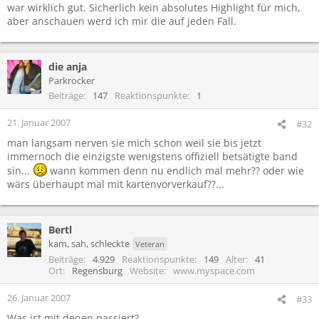
war wirklich gut. Sicherlich kein absolutes Highlight für mich,
aber anschauen werd ich mir die auf jeden Fall.
die anja
Parkrocker
Beiträge
147
Reaktionspunkte
1
21. Januar 2007
#32
man langsam nerven sie mich schon weil sie bis jetzt
immernoch die einzigste wenigstens offiziell betsätigte band
sin...
wann kommen denn nu endlich mal mehr?? oder wie
wärs überhaupt mal mit kartenvorverkauf??...
Bertl
kam, sah, schleckte
Veteran
Beiträge
4.929
Reaktionspunkte
149
Alter
41
Ort
Regensburg
Website
www.myspace.com
26. Januar 2007
#33
Was ist mit denen passiert?