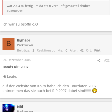
war 2004 zu fertig um da etz n vernünftiges urteil drüber
abzugeben
ich war zu bsoffn o.O
Bighabi
B
Parkrocker
Beiträge
2
Reaktionspunkte
0
Alter
42
Ort
Fürth
25. Dezember 2006
#22
Bands RiP 2007
Hi Leute,
auf der Website von KoRn habe ich den Tourdaten 2007
entnommen das sie auch bei RiP 2007 dabei sind!!!!!!
Nöl
Parkrocker