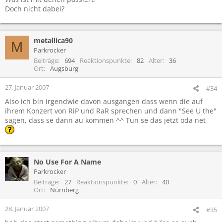
Doch nicht dabei?
metallica90
M
Parkrocker
Beiträge
694
Reaktionspunkte
82
Alter
36
Ort
Augsburg
27. Januar 2007
#34
Also ich bin irgendwie davon ausgangen dass wenn die auf
ihrem Konzert von RiP und RaR sprechen und dann "See U the"
sagen, dass se dann au kommen ^^ Tun se das jetzt oda net
No Use For A Name
Parkrocker
Beiträge
27
Reaktionspunkte
0
Alter
40
Ort
Nürnberg
28. Januar 2007
#35