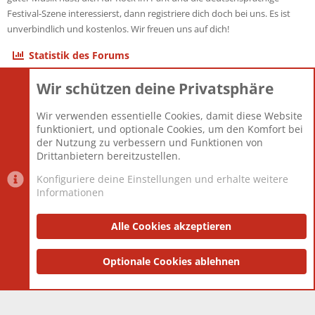
Festival-Szene interessierst, dann registriere dich doch bei uns. Es ist
unverbindlich und kostenlos. Wir freuen uns auf dich!
Statistik des Forums
Wir schützen deine Privatsphäre
Themen
22.121
Beiträge
825.694
Wir verwenden essentielle Cookies, damit diese Website
Mitglieder
12.427
funktioniert, und optionale Cookies, um den Komfort bei
Neuestes Mitglied
Berlin
der Nutzung zu verbessern und Funktionen von
Drittanbietern bereitzustellen.
Konfiguriere deine Einstellungen und erhalte weitere
Informationen
Datenschutz-Einstellungen
PR Light
Deutsch [Du]
Nutzungsbedingungen
Alle Cookies akzeptieren
Datenschutzerklärung
Impressum
®
Community platform by XenForo
Optionale Cookies ablehnen
© 2010-2025 XenForo Ltd.
|
Style
and add-ons by ThemeHouse