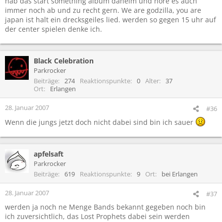
hab das start something album daheim und höre es auch
immer noch ab und zu recht gern. We are godzilla, you are
japan ist halt ein drecksgeiles lied. werden so gegen 15 uhr auf
der center spielen denke ich.
Black Celebration
Parkrocker
Beiträge
274
Reaktionspunkte
0
Alter
37
Ort
Erlangen
28. Januar 2007
#36
Wenn die jungs jetzt doch nicht dabei sind bin ich sauer
apfelsaft
Parkrocker
Beiträge
619
Reaktionspunkte
9
Ort
bei Erlangen
28. Januar 2007
#37
werden ja noch ne Menge Bands bekannt gegeben noch bin
ich zuversichtlich, das Lost Prophets dabei sein werden