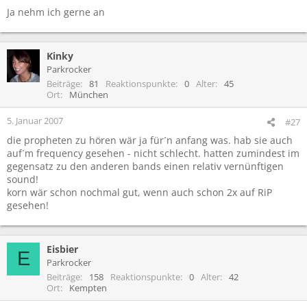
Ja nehm ich gerne an
Kinky
Parkrocker
Beiträge
81
Reaktionspunkte
0
Alter
45
Ort
München
5. Januar 2007
#27
die propheten zu hören wär ja für´n anfang was. hab sie auch
auf´m frequency gesehen - nicht schlecht. hatten zumindest im
gegensatz zu den anderen bands einen relativ vernünftigen
sound!
korn wär schon nochmal gut, wenn auch schon 2x auf RiP
gesehen!
Eisbier
E
Parkrocker
Beiträge
158
Reaktionspunkte
0
Alter
42
Ort
Kempten