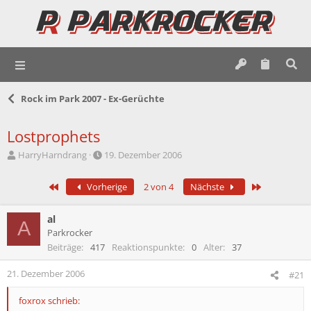
Rock im Park 2007 - Ex-Gerüchte
Lostprophets
E
E
HarryHarndrang
19. Dezember 2006
r
r
s
s
Erste
Letzte
Vorherige
2 von 4
Nächste
t
t
e
e
l
l
al
A
l
l
Parkrocker
e
t
Beiträge
417
Reaktionspunkte
0
Alter
37
r
a
m
21. Dezember 2006
#21
foxrox schrieb: