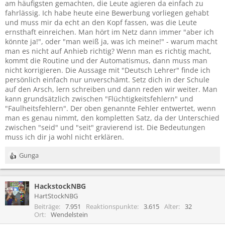
am häufigsten gemachten, die Leute agieren da einfach zu
fahrlässig. Ich habe heute eine Bewerbung vorliegen gehabt
und muss mir da echt an den Kopf fassen, was die Leute
ernsthaft einreichen. Man hört im Netz dann immer "aber ich
könnte ja!", oder "man weiß ja, was ich meine!" - warum macht
man es nicht auf Anhieb richtig? Wenn man es richtig macht,
kommt die Routine und der Automatismus, dann muss man
nicht korrigieren. Die Aussage mit "Deutsch Lehrer" finde ich
persönlich einfach nur unverschämt. Setz dich in der Schule
auf den Arsch, lern schreiben und dann reden wir weiter. Man
kann grundsätzlich zwischen "Flüchtigkeitsfehlern" und
"Faulheitsfehlern". Der oben genannte Fehler entwertet, wenn
man es genau nimmt, den kompletten Satz, da der Unterschied
zwischen "seid" und "seit" gravierend ist. Die Bedeutungen
muss ich dir ja wohl nicht erklären.
Gunga
R
e
a
HackstockNBG
k
t
HartStockNBG
i
Beiträge
7.951
Reaktionspunkte
3.615
Alter
32
o
Ort
Wendelstein
n