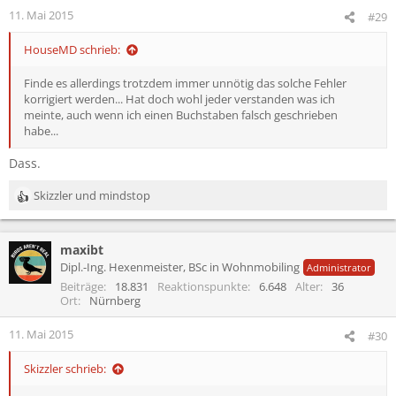
e
11. Mai 2015
#29
n
:
HouseMD schrieb:
Finde es allerdings trotzdem immer unnötig das solche Fehler
korrigiert werden... Hat doch wohl jeder verstanden was ich
meinte, auch wenn ich einen Buchstaben falsch geschrieben
habe...
Dass.
Skizzler
und
mindstop
R
e
a
maxibt
k
t
Dipl.-Ing. Hexenmeister, BSc in Wohnmobiling
Administrator
i
Beiträge
18.831
Reaktionspunkte
6.648
Alter
36
o
Ort
Nürnberg
n
e
11. Mai 2015
#30
n
:
Skizzler schrieb: