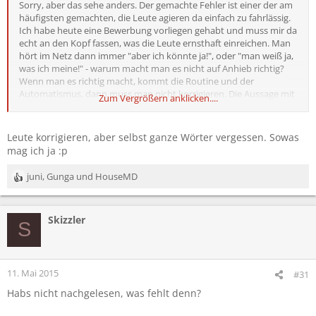
Sorry, aber das sehe anders. Der gemachte Fehler ist einer der am
häufigsten gemachten, die Leute agieren da einfach zu fahrlässig.
Ich habe heute eine Bewerbung vorliegen gehabt und muss mir da
echt an den Kopf fassen, was die Leute ernsthaft einreichen. Man
hört im Netz dann immer "aber ich könnte ja!", oder "man weiß ja,
was ich meine!" - warum macht man es nicht auf Anhieb richtig?
Wenn man es richtig macht, kommt die Routine und der
Automatismus, dann muss man nicht korrigieren. Die Aussage mit
Zum Vergrößern anklicken....
"Deutsch Lehrer" finde ich persönlich einfach nur unverschämt.
Setz dich in der Schule auf den Arsch, lern schreiben und dann
reden wir weiter. Man kann grundsätzlich zwischen
Leute korrigieren, aber selbst ganze Wörter vergessen. Sowas
"Flüchtigkeitsfehlern" und "Faulheitsfehlern". Der oben genannte
mag ich ja :p
Fehler entwertet, wenn man es genau nimmt, den kompletten
Satz, da der Unterschied zwischen "seid" und "seit" gravierend ist.
juni
,
Gunga
und
HouseMD
R
Die Bedeutungen muss ich dir ja wohl nicht erklären.
e
a
Skizzler
k
S
t
i
o
n
11. Mai 2015
#31
e
Habs nicht nachgelesen, was fehlt denn?
n
: