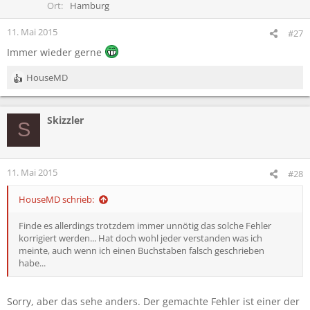
Ort
Hamburg
11. Mai 2015
#27
Immer wieder gerne
HouseMD
R
e
a
Skizzler
k
S
t
i
o
n
11. Mai 2015
#28
e
n
HouseMD schrieb:
:
Finde es allerdings trotzdem immer unnötig das solche Fehler
korrigiert werden... Hat doch wohl jeder verstanden was ich
meinte, auch wenn ich einen Buchstaben falsch geschrieben
habe...
Sorry, aber das sehe anders. Der gemachte Fehler ist einer der