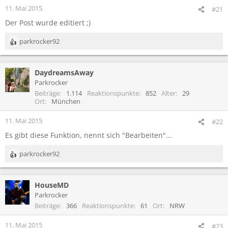
11. Mai 2015
#21
Der Post wurde editiert ;)
parkrocker92
R
e
a
DaydreamsAway
k
t
Parkrocker
i
Beiträge
1.114
Reaktionspunkte
852
Alter
29
o
Ort
München
n
e
11. Mai 2015
#22
n
Es gibt diese Funktion, nennt sich "Bearbeiten"...
:
parkrocker92
R
e
a
HouseMD
k
t
Parkrocker
i
Beiträge
366
Reaktionspunkte
61
Ort
NRW
o
n
11. Mai 2015
#23