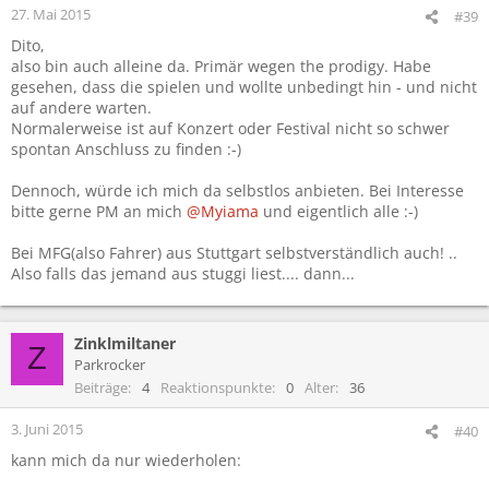
27. Mai 2015
#39
Dito,
also bin auch alleine da. Primär wegen the prodigy. Habe
gesehen, dass die spielen und wollte unbedingt hin - und nicht
auf andere warten.
Normalerweise ist auf Konzert oder Festival nicht so schwer
spontan Anschluss zu finden :-)
Dennoch, würde ich mich da selbstlos anbieten. Bei Interesse
bitte gerne PM an mich
@Myiama
und eigentlich alle :-)
Bei MFG(also Fahrer) aus Stuttgart selbstverständlich auch! ..
Also falls das jemand aus stuggi liest.... dann...
Zinklmiltaner
Z
Parkrocker
Beiträge
4
Reaktionspunkte
0
Alter
36
3. Juni 2015
#40
kann mich da nur wiederholen: