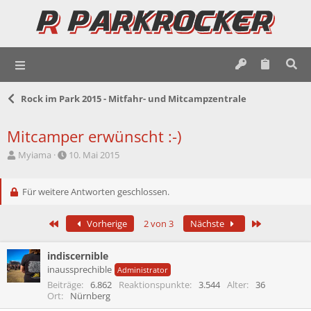
Rock im Park 2015 - Mitfahr- und Mitcampzentrale
Mitcamper erwünscht :-)
E
E
Myiama
10. Mai 2015
r
r
s
s
t
Für weitere Antworten geschlossen.
t
e
e
l
l
Erste
Letzte
Vorherige
2 von 3
Nächste
l
l
e
t
r
a
indiscernible
m
inaussprechible
Administrator
Beiträge
6.862
Reaktionspunkte
3.544
Alter
36
Ort
Nürnberg