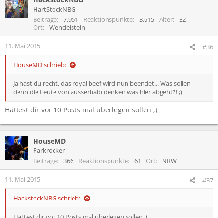
HartStockNBG
Beiträge
7.951
Reaktionspunkte
3.615
Alter
32
Ort
Wendelstein
11. Mai 2015
#36
HouseMD schrieb:
Ja hast du recht, das royal beef wird nun beendet... Was sollen
denn die Leute von ausserhalb denken was hier abgeht?! ;)
Hättest dir vor 10 Posts mal überlegen sollen ;)
HouseMD
Parkrocker
Beiträge
366
Reaktionspunkte
61
Ort
NRW
11. Mai 2015
#37
HackstockNBG schrieb:
Hättest dir vor 10 Posts mal überlegen sollen ;)