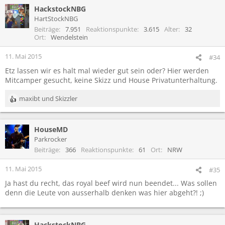
HackstockNBG
HartStockNBG
Beiträge
7.951
Reaktionspunkte
3.615
Alter
32
Ort
Wendelstein
11. Mai 2015
#34
Etz lassen wir es halt mal wieder gut sein oder? Hier werden
Mitcamper gesucht, keine Skizz und House Privatunterhaltung.
maxibt
und
Skizzler
R
e
a
HouseMD
k
t
Parkrocker
i
Beiträge
366
Reaktionspunkte
61
Ort
NRW
o
n
11. Mai 2015
#35
e
Ja hast du recht, das royal beef wird nun beendet... Was sollen
n
denn die Leute von ausserhalb denken was hier abgeht?! ;)
:
HackstockNBG