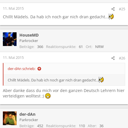
n
e
11. Mai 2015
#25
n
Chillt Mädels. Da hab ich noch gar nich dran gedacht...
:
HouseMD
Parkrocker
Beiträge
366
Reaktionspunkte
61
Ort
NRW
11. Mai 2015
#26
der-dAn schrieb:
Chillt Mädels. Da hab ich noch gar nich dran gedacht...
Aber danke dass du mich vor den ganzen Deutsch Lehrern hier
verteidigen wolltest ;)
der-dAn
Parkrocker
Beiträge
452
Reaktionspunkte
110
Alter
36