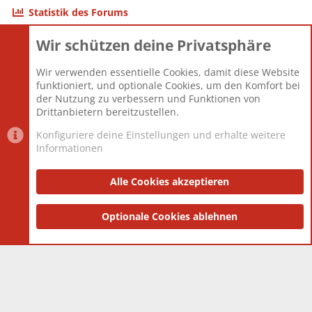
Statistik des Forums
Wir schützen deine Privatsphäre
Themen
22.121
Beiträge
825.694
Wir verwenden essentielle Cookies, damit diese Website
Mitglieder
12.427
funktioniert, und optionale Cookies, um den Komfort bei
Neuestes Mitglied
Berlin
der Nutzung zu verbessern und Funktionen von
Drittanbietern bereitzustellen.
Konfiguriere deine Einstellungen und erhalte weitere
Informationen
Datenschutz-Einstellungen
PR Light
Deutsch [Du]
Nutzungsbedingungen
Alle Cookies akzeptieren
Datenschutzerklärung
Impressum
®
Community platform by XenForo
Optionale Cookies ablehnen
© 2010-2025 XenForo Ltd.
|
Style
and add-ons by ThemeHouse