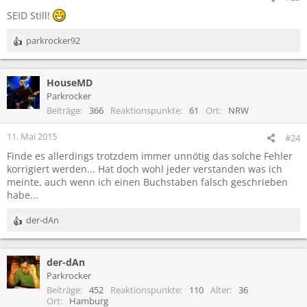
e
SEID Still!
n
:
parkrocker92
R
e
a
HouseMD
k
t
Parkrocker
i
Beiträge
366
Reaktionspunkte
61
Ort
NRW
o
n
11. Mai 2015
#24
e
Finde es allerdings trotzdem immer unnötig das solche Fehler
n
korrigiert werden... Hat doch wohl jeder verstanden was ich
:
meinte, auch wenn ich einen Buchstaben falsch geschrieben
habe...
der-dAn
R
e
a
der-dAn
k
t
Parkrocker
i
Beiträge
452
Reaktionspunkte
110
Alter
36
o
Ort
Hamburg