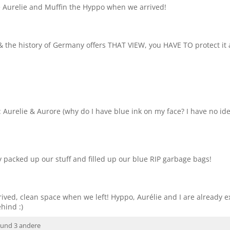
ee Aurelie and Muffin the Hyppo when we arrived!
 the history of Germany offers THAT VIEW, you HAVE TO protect it a
: Aurelie & Aurore (why do I have blue ink on my face? I have no id
y packed up our stuff and filled up our blue RIP garbage bags!
ved, clean space when we left! Hyppo, Aurélie and I are already ex
hind :)
und 3 andere