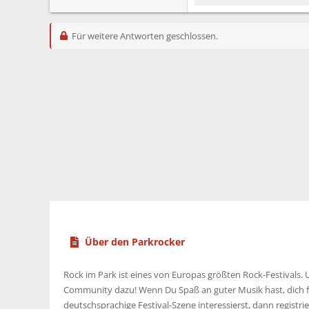
e
a
Für weitere Antworten geschlossen.
k
t
i
o
n
e
n
:
Über den Parkrocker
Rock im Park ist eines von Europas größten Rock-Festivals. U
Community dazu! Wenn Du Spaß an guter Musik hast, dich f
deutschsprachige Festival-Szene interessierst, dann registrier