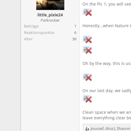
m
On the Pic 1, you will s
little_pixie24
Parkrocker
Honestly...when Nature &
Beiträge
1
Reaktionspunkte
6
Alter
39
Oh by the way, this is us
On our last day, we sadl
Clean space when we arri
leave everything clear be
Jouusef
,
dina:)
,
Shaunn
R