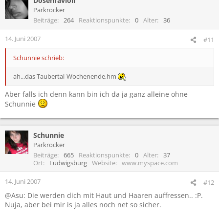
Dosenravioli
Parkrocker
Beiträge
264
Reaktionspunkte
0
Alter
36
14. Juni 2007
#11
Schunnie schrieb:
ah...das Taubertal-Wochenende,hm
Aber falls ich denn kann bin ich da ja ganz alleine ohne
Schunnie
Schunnie
Parkrocker
Beiträge
665
Reaktionspunkte
0
Alter
37
Ort
Ludwigsburg
Website
www.myspace.com
14. Juni 2007
#12
@Asu: Die werden dich mit Haut und Haaren auffressen.. :P.
Nuja, aber bei mir is ja alles noch net so sicher.