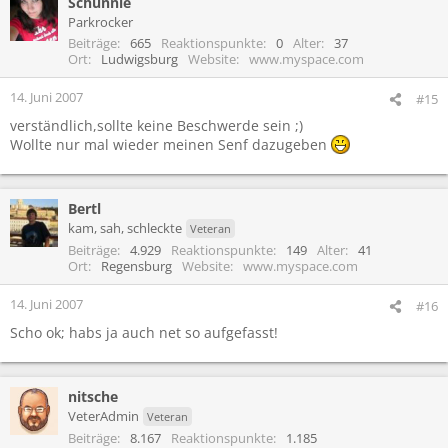
Schunnie
Parkrocker
Beiträge
665
Reaktionspunkte
0
Alter
37
Ort
Ludwigsburg
Website
www.myspace.com
14. Juni 2007
#15
verständlich,sollte keine Beschwerde sein ;)
Wollte nur mal wieder meinen Senf dazugeben
Bertl
kam, sah, schleckte
Veteran
Beiträge
4.929
Reaktionspunkte
149
Alter
41
Ort
Regensburg
Website
www.myspace.com
14. Juni 2007
#16
Scho ok; habs ja auch net so aufgefasst!
nitsche
VeterAdmin
Veteran
Beiträge
8.167
Reaktionspunkte
1.185