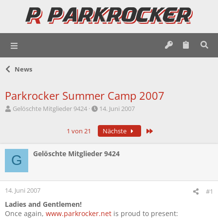
News
Parkrocker Summer Camp 2007
E
E
Gelöschte Mitglieder 9424
14. Juni 2007
r
r
s
s
Letzte
1 von 21
Nächste
t
t
e
e
l
l
Gelöschte Mitglieder 9424
G
l
l
e
t
r
a
m
14. Juni 2007
#1
Ladies and Gentlemen!
Once again,
www.parkrocker.net
is proud to present: