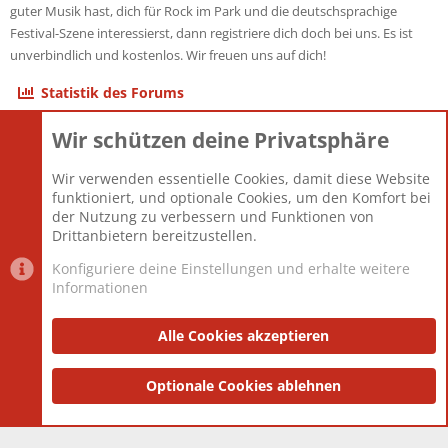
guter Musik hast, dich für Rock im Park und die deutschsprachige
Festival-Szene interessierst, dann registriere dich doch bei uns. Es ist
unverbindlich und kostenlos. Wir freuen uns auf dich!
Statistik des Forums
Wir schützen deine Privatsphäre
Themen
22.121
Beiträge
825.675
Wir verwenden essentielle Cookies, damit diese Website
Mitglieder
12.425
funktioniert, und optionale Cookies, um den Komfort bei
Neuestes Mitglied
Toddster85
der Nutzung zu verbessern und Funktionen von
Drittanbietern bereitzustellen.
Konfiguriere deine Einstellungen und erhalte weitere
Informationen
Datenschutz-Einstellungen
PR Light
Deutsch [Du]
Nutzungsbedingungen
Alle Cookies akzeptieren
Datenschutzerklärung
Impressum
®
Community platform by XenForo
Optionale Cookies ablehnen
© 2010-2025 XenForo Ltd.
|
Style
and add-ons by ThemeHouse