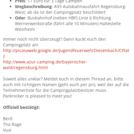
Preis
: 17 Euro für 3 Tage Campen
Wegbeschreibung
: A93 Autobahnausfahrt Regensburg-
West; ab da ist der Campingplatz beschildert
Oder
: Busbahnhof (neben HBF) Linie 6 Richtung
Wernerwerkstraße (fährt alle 10 Minuten) Haltestelle
Westheim
Immer noch nicht überzeugt? Dann kuckt euch den
Campingplatz an!
http://picasaweb.google.de/JugendfeuerwehrDiesenbach/CPlat
z
http://www.azur-camping.de/bayerischer-
wald/regensburg.html
Soweit alles unklar? Meldet euch in diesem Thread an, bitte
auch mit richtigem Namen (geht auch per pn), weil der auf die
Teilnehmerliste für die Campingplatzbesitzer muss.
Parkrocker is pleased to meet you!
Offiziell bestätigt:
Bertl
Tha Rage
Vuxi