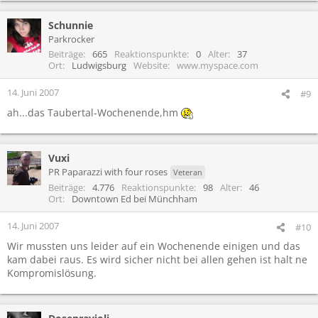
Schunnie
Parkrocker
Beiträge
665
Reaktionspunkte
0
Alter
37
Ort
Ludwigsburg
Website
www.myspace.com
14. Juni 2007
#9
ah...das Taubertal-Wochenende,hm
Vuxi
PR Paparazzi with four roses
Veteran
Beiträge
4.776
Reaktionspunkte
98
Alter
46
Ort
Downtown Ed bei Münchham
14. Juni 2007
#10
Wir mussten uns leider auf ein Wochenende einigen und das
kam dabei raus. Es wird sicher nicht bei allen gehen ist halt ne
Kompromislösung.