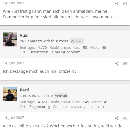
14. Juni 2007
#4
Wie kurzfristig kann man sich denn anmelden, meine
Sommerferienpläne sind alle noch sehr verschwommen -.-
Vuxi
PR Paparazzi with four roses
Veteran
Beiträge
4.776
Reaktionspunkte
98
Alter
46
Ort
Downtown Ed bei Münchham
14. Juni 2007
#5
Ich bestätige mich auch mal offiziell! ;)
Bertl
kam, sah, schleckte
Veteran
Beiträge
4.929
Reaktionspunkte
149
Alter
41
Ort
Regensburg
Website
www.myspace.com
14. Juni 2007
#6
Also es sollte so ca. 1- 2 Wochen vorher feststehn, weil wir da