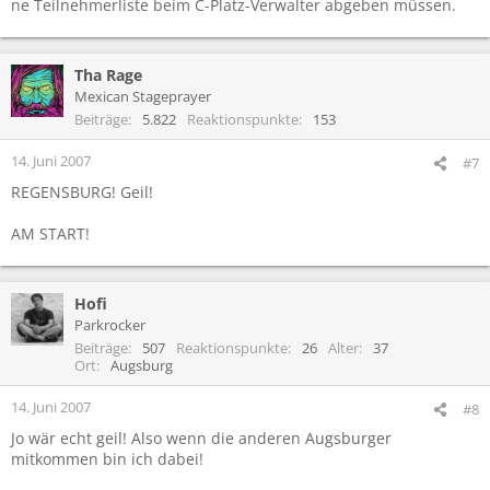
ne Teilnehmerliste beim C-Platz-Verwalter abgeben müssen.
Tha Rage
Mexican Stageprayer
Beiträge
5.822
Reaktionspunkte
153
14. Juni 2007
#7
REGENSBURG! Geil!
AM START!
Hofi
Parkrocker
Beiträge
507
Reaktionspunkte
26
Alter
37
Ort
Augsburg
14. Juni 2007
#8
Jo wär echt geil! Also wenn die anderen Augsburger
mitkommen bin ich dabei!