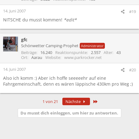
14. Juni 2007
#19
NITSCHE du musst kommen!
*edit*
gfc
Schönwetter Camping-Prophet
Administrator
Beiträge
16.240
Reaktionspunkte
2.557
Alter
43
Ort
Aarau
Website
www.parkrocker.net
14. Juni 2007
#20
Also ich komm :) Aber ich hoffe seeeeehr auf eine
Fahrgemeinschaft, denn es wären läppische 430km pro Weg ;)
Letzte
1 von 21
Nächste
Du musst dich einloggen, um hier zu antworten.