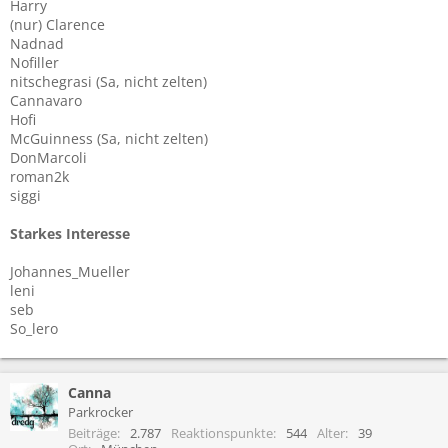
Harry
(nur) Clarence
Nadnad
Nofiller
nitschegrasi (Sa, nicht zelten)
Cannavaro
Hofi
McGuinness (Sa, nicht zelten)
DonMarcoli
roman2k
siggi
Starkes Interesse
Johannes_Mueller
leni
seb
So_lero
Canna
Parkrocker
Beiträge
2.787
Reaktionspunkte
544
Alter
39