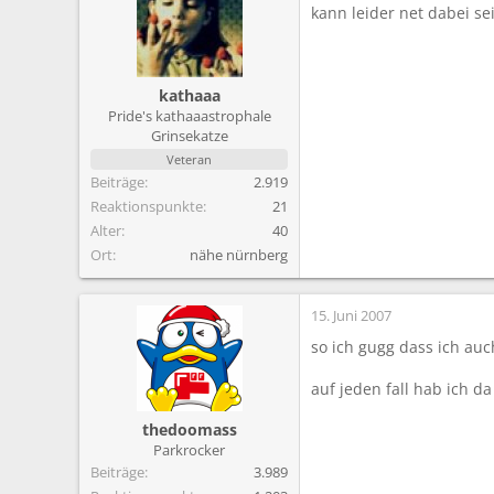
kann leider net dabei sei
kathaaa
Pride's kathaaastrophale
Grinsekatze
Veteran
Beiträge
2.919
Reaktionspunkte
21
Alter
40
Ort
nähe nürnberg
15. Juni 2007
so ich gugg dass ich au
auf jeden fall hab ich 
thedoomass
Parkrocker
Beiträge
3.989