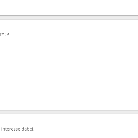
f* :P
 interesse dabei.