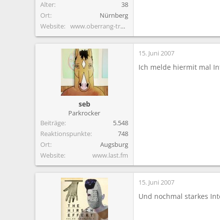
Alter
38
Ort
Nürnberg
Website
www.oberrang-trashers.de
15. Juni 2007
Ich melde hiermit mal I
seb
Parkrocker
Beiträge
5.548
Reaktionspunkte
748
Ort
Augsburg
Website
www.last.fm
15. Juni 2007
Und nochmal starkes Int