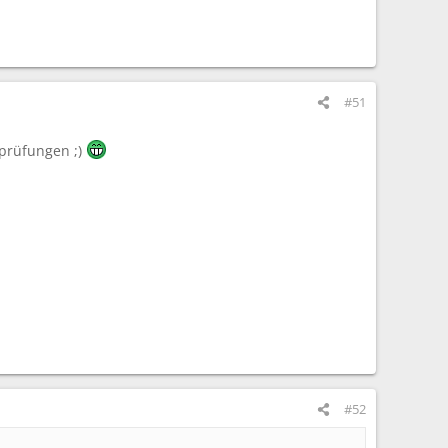
#51
 prüfungen ;)
#52