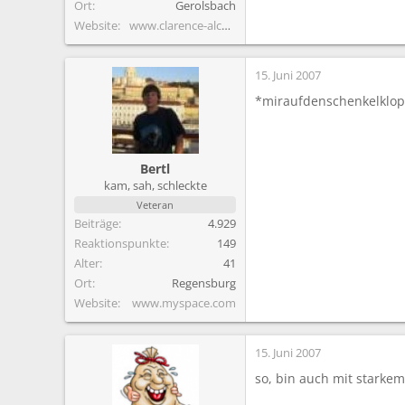
Ort
Gerolsbach
Website
www.clarence-alcoholics.de.vu
15. Juni 2007
*miraufdenschenkelklop
Bertl
kam, sah, schleckte
Veteran
Beiträge
4.929
Reaktionspunkte
149
Alter
41
Ort
Regensburg
Website
www.myspace.com
15. Juni 2007
so, bin auch mit starkem