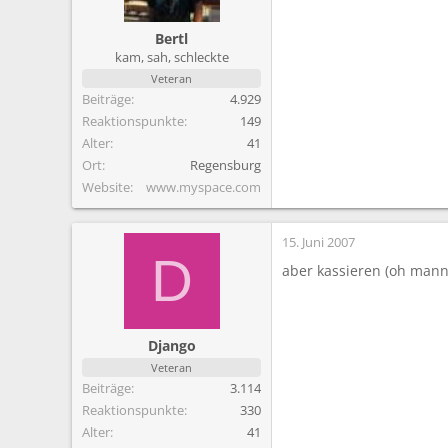
m
Bertl
kam, sah, schleckte
Veteran
Beiträge
4.929
Reaktionspunkte
149
Alter
41
Ort
Regensburg
Website
www.myspace.com
15. Juni 2007
D
aber kassieren (oh mann,
Django
Veteran
Beiträge
3.114
Reaktionspunkte
330
Alter
41