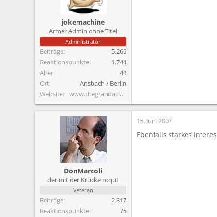
jokemachine
Armer Admin ohne Titel
Administrator
Beiträge
5.266
Reaktionspunkte
1.744
Alter
40
Ort
Ansbach / Berlin
Website
www.thegrandacid.com
15. Juni 2007
Ebenfalls starkes Inter
DonMarcoli
der mit der Krücke roqut
Veteran
Beiträge
2.817
Reaktionspunkte
76