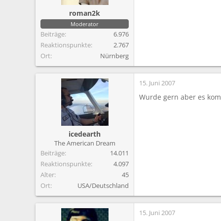
roman2k
Moderator
Beiträge
6.976
Reaktionspunkte
2.767
Ort
Nürnberg
15. Juni 2007
Wurde gern aber es komm
icedearth
The American Dream
Beiträge
14.011
Reaktionspunkte
4.097
Alter
45
Ort
USA/Deutschland
15. Juni 2007