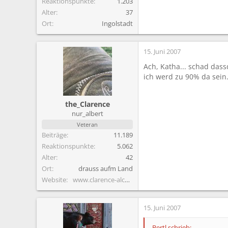
Reaktionspunkte
1.203
Alter
37
Ort
Ingolstadt
15. Juni 2007
Ach, Katha... schad das
ich werd zu 90% da sein.
the_Clarence
nur_albert
Veteran
Beiträge
11.189
Reaktionspunkte
5.062
Alter
42
Ort
drauss aufm Land
Website
www.clarence-alcoholics.de.vu
15. Juni 2007
Bertl schrieb: