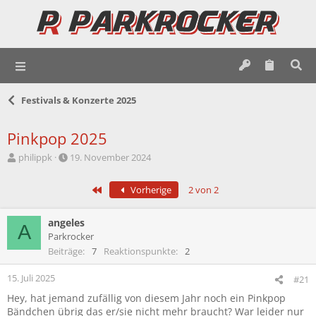
Festivals & Konzerte 2025
Pinkpop 2025
E
E
philippk
19. November 2024
r
r
s
s
Erste
Vorherige
2 von 2
t
t
e
e
l
l
angeles
A
l
l
Parkrocker
e
t
Beiträge
7
Reaktionspunkte
2
r
a
m
15. Juli 2025
#21
Hey, hat jemand zufällig von diesem Jahr noch ein Pinkpop
Bändchen übrig das er/sie nicht mehr braucht? War leider nur