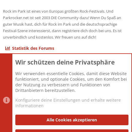
Rock im Park ist eines von Europas größten Rock-Festivals. Und
Parkrocker.net ist seit 2003 DIE Community dazu! Wenn Du Spaß an
guter Musik hast, dich für Rock im Park und die deutschsprachige
Festival-Szene interessierst, dann registriere dich doch bei uns. Es ist
unverbindlich und kostenlos. Wir freuen uns auf dich!
Statistik des Forums
Wir schützen deine Privatsphäre
Themen
22.121
Beiträge
825.690
Wir verwenden essentielle Cookies, damit diese Website
Mitglieder
12.427
funktioniert, und optionale Cookies, um den Komfort bei
Neuestes Mitglied
Berlin
der Nutzung zu verbessern und Funktionen von
Drittanbietern bereitzustellen.
Konfiguriere deine Einstellungen und erhalte weitere
Informationen
Datenschutz-Einstellungen
PR Light
Deutsch [Du]
Nutzungsbedingungen
Alle Cookies akzeptieren
Datenschutzerklärung
Impressum