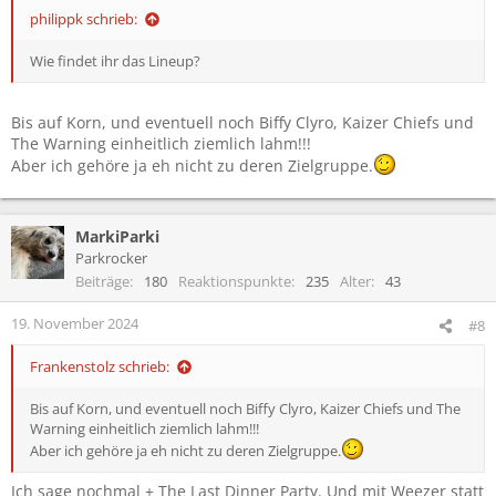
:
philippk schrieb:
Wie findet ihr das Lineup?
Bis auf Korn, und eventuell noch Biffy Clyro, Kaizer Chiefs und
The Warning einheitlich ziemlich lahm!!!
Aber ich gehöre ja eh nicht zu deren Zielgruppe.
MarkiParki
Parkrocker
Beiträge
180
Reaktionspunkte
235
Alter
43
19. November 2024
#8
Frankenstolz schrieb:
Bis auf Korn, und eventuell noch Biffy Clyro, Kaizer Chiefs und The
Warning einheitlich ziemlich lahm!!!
Aber ich gehöre ja eh nicht zu deren Zielgruppe.
Ich sage nochmal + The Last Dinner Party. Und mit Weezer statt