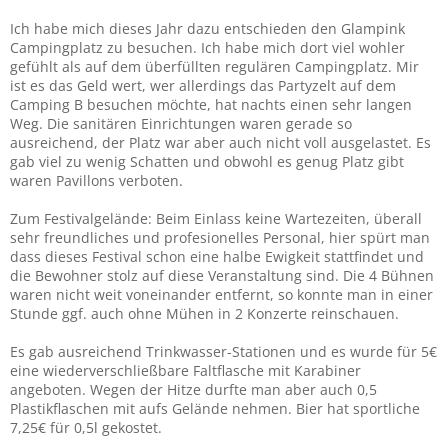
Ich habe mich dieses Jahr dazu entschieden den Glampink
Campingplatz zu besuchen. Ich habe mich dort viel wohler
gefühlt als auf dem überfüllten regulären Campingplatz. Mir
ist es das Geld wert, wer allerdings das Partyzelt auf dem
Camping B besuchen möchte, hat nachts einen sehr langen
Weg. Die sanitären Einrichtungen waren gerade so
ausreichend, der Platz war aber auch nicht voll ausgelastet. Es
gab viel zu wenig Schatten und obwohl es genug Platz gibt
waren Pavillons verboten.
Zum Festivalgelände: Beim Einlass keine Wartezeiten, überall
sehr freundliches und profesionelles Personal, hier spürt man
dass dieses Festival schon eine halbe Ewigkeit stattfindet und
die Bewohner stolz auf diese Veranstaltung sind. Die 4 Bühnen
waren nicht weit voneinander entfernt, so konnte man in einer
Stunde ggf. auch ohne Mühen in 2 Konzerte reinschauen.
Es gab ausreichend Trinkwasser-Stationen und es wurde für 5€
eine wiederverschließbare Faltflasche mit Karabiner
angeboten. Wegen der Hitze durfte man aber auch 0,5
Plastikflaschen mit aufs Gelände nehmen. Bier hat sportliche
7,25€ für 0,5l gekostet.