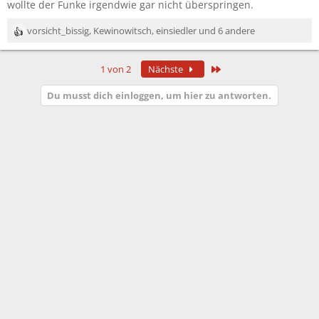
wollte der Funke irgendwie gar nicht überspringen.
vorsicht_bissig
,
Kewinowitsch
,
einsiedler
und 6 andere
R
e
a
Letzte
1 von 2
Nächste
k
t
Du musst dich einloggen, um hier zu antworten.
i
o
n
e
n
: