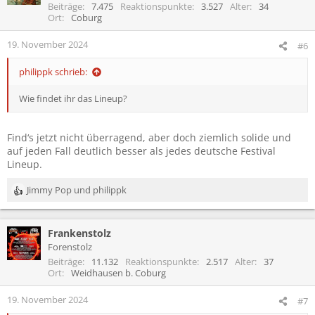
i
Beiträge
7.475
Reaktionspunkte
3.527
Alter
34
o
Ort
Coburg
n
e
19. November 2024
#6
n
:
philippk schrieb:
Wie findet ihr das Lineup?
Find‘s jetzt nicht überragend, aber doch ziemlich solide und
auf jeden Fall deutlich besser als jedes deutsche Festival
Lineup.
Jimmy Pop
und
philippk
R
e
a
Frankenstolz
k
t
Forenstolz
i
Beiträge
11.132
Reaktionspunkte
2.517
Alter
37
o
Ort
Weidhausen b. Coburg
n
e
19. November 2024
#7
n