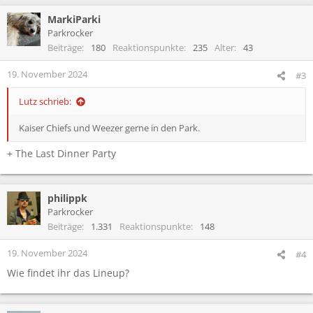
a
MarkiParki
k
t
Parkrocker
i
Beiträge
180
Reaktionspunkte
235
Alter
43
o
n
19. November 2024
#3
e
n
Lutz schrieb:
:
Kaiser Chiefs und Weezer gerne in den Park.
+ The Last Dinner Party
philippk
Parkrocker
Beiträge
1.331
Reaktionspunkte
148
19. November 2024
#4
Wie findet ihr das Lineup?