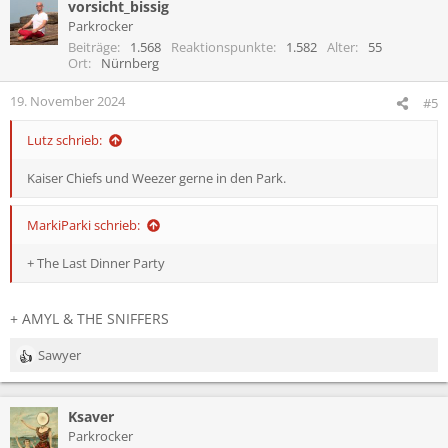
vorsicht_bissig
Parkrocker
Beiträge
1.568
Reaktionspunkte
1.582
Alter
55
Ort
Nürnberg
19. November 2024
#5
Lutz schrieb:
Kaiser Chiefs und Weezer gerne in den Park.
MarkiParki schrieb:
+ The Last Dinner Party
+ AMYL & THE SNIFFERS
Sawyer
R
e
a
Ksaver
k
t
Parkrocker