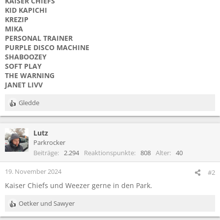
KAISER CHIEFS
KID KAPICHI
KREZIP
MIKA
PERSONAL TRAINER
PURPLE DISCO MACHINE
SHABOOZEY
SOFT PLAY
THE WARNING
JANET LIVV
Gledde
R
e
a
Lutz
k
t
Parkrocker
i
Beiträge
2.294
Reaktionspunkte
808
Alter
40
o
n
19. November 2024
#2
e
Kaiser Chiefs und Weezer gerne in den Park.
n
:
Oetker
und
Sawyer
R
e