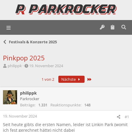
Festivals & Konzerte 2025
Pinkpop 2025
E
E
philippk
19. November 2024
r
r
s
s
Letzte
1 von 2
Nächste
t
t
e
e
l
l
philippk
l
l
Parkrocker
e
t
Beiträge
1.331
Reaktionspunkte
148
r
a
m
19. November 2024
#1
Seit heute gibts die ersten Namen, leider ist Linkin Park (womit
ich fest gerechnet hätte) nicht dabei