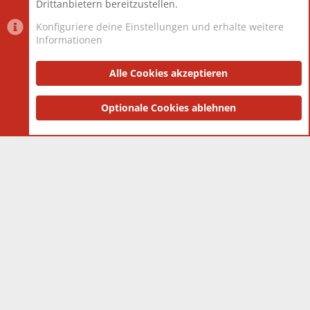
Drittanbietern bereitzustellen.
Konfiguriere deine Einstellungen und erhalte weitere
Informationen
Datenschutz-Einstellungen
PR Light
Deutsch [Du]
Nutzungsbedingungen
Alle Cookies akzeptieren
Datenschutzerklärung
Impressum
®
Community platform by XenForo
Optionale Cookies ablehnen
© 2010-2025 XenForo Ltd.
|
Style
and add-ons by ThemeHouse