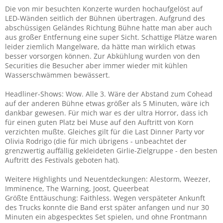
Die von mir besuchten Konzerte wurden hochaufgelöst auf
LED-Wänden seitlich der Bühnen übertragen. Aufgrund des
abschüssigen Geländes Richtung Bühne hatte man aber auch
aus großer Entfernung eine super Sicht. Schattige Plätze waren
leider ziemlich Mangelware, da hätte man wirklich etwas
besser vorsorgen können. Zur Abkühlung wurden von den
Securities die Besucher aber immer wieder mit kühlen
Wasserschwämmen bewässert.
Headliner-Shows: Wow. Alle 3. Wäre der Abstand zum Cohead
auf der anderen Bühne etwas größer als 5 Minuten, wäre ich
dankbar gewesen. Für mich war es der ultra Horror, dass ich
für einen guten Platz bei Muse auf den Auftritt von Korn
verzichten mußte. Gleiches gilt für die Last Dinner Party vor
Olivia Rodrigo (die für mich übrigens - unbeachtet der
grenzwertig auffällig gekleideten Girlie-Zielgruppe - den besten
Auftritt des Festivals geboten hat).
Weitere Highlights und Neuentdeckungen: Alestorm, Weezer,
Imminence, The Warning, Joost, Queerbeat
Größte Enttäuschung: Faithless. Wegen verspäteter Ankunft
des Trucks konnte die Band erst später anfangen und nur 30
Minuten ein abgespecktes Set spielen, und ohne Frontmann