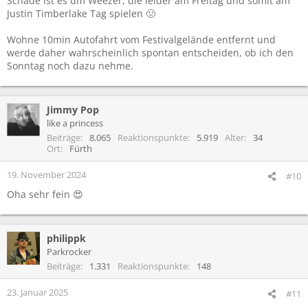
Schade ist es um Weezer, die leider am Freitag und somit am
Justin Timberlake Tag spielen 🤢
Wohne 10min Autofahrt vom Festivalgelände entfernt und
werde daher wahrscheinlich spontan entscheiden, ob ich den
Sonntag noch dazu nehme.
Jimmy Pop
like a princess
Beiträge
8.065
Reaktionspunkte
5.919
Alter
34
Ort
Fürth
19. November 2024
#10
Oha sehr fein 😍
philippk
Parkrocker
Beiträge
1.331
Reaktionspunkte
148
23. Januar 2025
#11