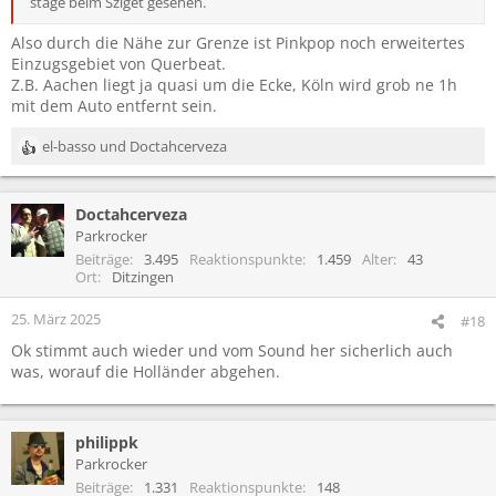
stage beim Sziget gesehen.
Also durch die Nähe zur Grenze ist Pinkpop noch erweitertes
Einzugsgebiet von Querbeat.
Z.B. Aachen liegt ja quasi um die Ecke, Köln wird grob ne 1h
mit dem Auto entfernt sein.
el-basso
und
Doctahcerveza
R
e
a
Doctahcerveza
k
t
Parkrocker
i
Beiträge
3.495
Reaktionspunkte
1.459
Alter
43
o
Ort
Ditzingen
n
e
25. März 2025
#18
n
Ok stimmt auch wieder und vom Sound her sicherlich auch
:
was, worauf die Holländer abgehen.
philippk
Parkrocker
Beiträge
1.331
Reaktionspunkte
148