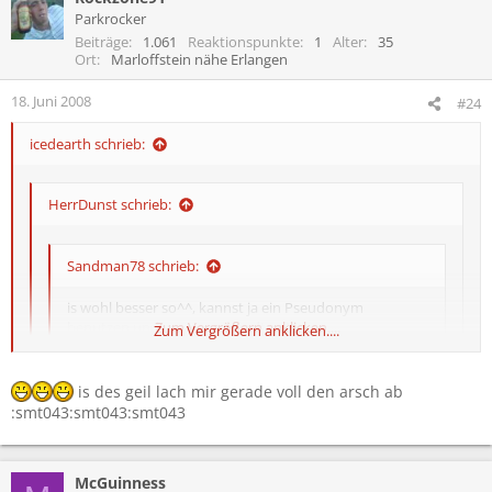
Parkrocker
Beiträge
1.061
Reaktionspunkte
1
Alter
35
Ort
Marloffstein nähe Erlangen
18. Juni 2008
#24
icedearth schrieb:
HerrDunst schrieb:
Sandman78 schrieb:
is wohl besser so^^, kannst ja ein Pseudonym
benutzen und es uns so kundtun^^
Zum Vergrößern anklicken....
Zum Vergrößern anklicken....
is des geil lach mir gerade voll den arsch ab
Zum Vergrößern anklicken....
Warum bist du da eigentlich so scharf drauf?
:smt043:smt043:smt043
:smt043
Weil er nie sex hatte....
McGuinness