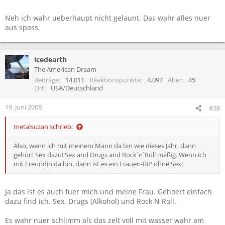
sich heut wieder beruhigt hat.
;)
Neh ich wahr ueberhaupt nicht gelaunt. Das wahr alles nuer
aus spass.
icedearth
The American Dream
Beiträge
14.011
Reaktionspunkte
4.097
Alter
45
Ort
USA/Deutschland
19. Juni 2008
#38
metalsuzan schrieb:
Also, wenn ich mit meinem Mann da bin wie dieses Jahr, dann
gehört Sex dazu! Sex and Drugs and Rock´n´Roll mäßig. Wenn ich
mit Freundin da bin, dann ist es ein Frauen-RiP ohne Sex!
Ja das ist es auch fuer mich und meine Frau. Gehoert einfach
dazu find ich. Sex, Drugs (Alkohol) und Rock N Roll.
Es wahr nuer schlimm als das zelt voll mit wasser wahr am