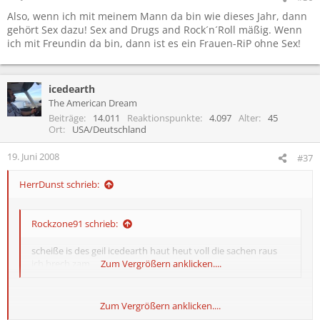
Also, wenn ich mit meinem Mann da bin wie dieses Jahr, dann
gehört Sex dazu! Sex and Drugs and Rock´n´Roll mäßig. Wenn
ich mit Freundin da bin, dann ist es ein Frauen-RiP ohne Sex!
icedearth
The American Dream
Beiträge
14.011
Reaktionspunkte
4.097
Alter
45
Ort
USA/Deutschland
19. Juni 2008
#37
HerrDunst schrieb:
Rockzone91 schrieb:
scheiße is des geil icedearth haut heut voll die sachen raus
ich brech zam
Zum Vergrößern anklicken....
Zum Vergrößern anklicken....
Icedearth war ja gestern bestens gelaunt, bin mal gespannt, ob er