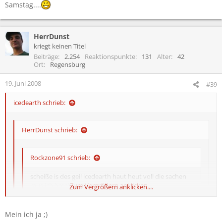
Samstag....
HerrDunst
kriegt keinen Titel
Beiträge
2.254
Reaktionspunkte
131
Alter
42
Ort
Regensburg
19. Juni 2008
#39
icedearth schrieb:
HerrDunst schrieb:
Rockzone91 schrieb:
scheiße is des geil icedearth haut heut voll die sachen
raus ich brech zam
Zum Vergrößern anklicken....
Zum Vergrößern anklicken....
Mein ich ja ;)
Zum Vergrößern anklicken....
Icedearth war ja gestern bestens gelaunt, bin mal gespannt,