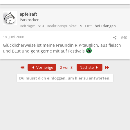
ob er sich heut wieder beruhigt hat.
;)
Neh ich wahr ueberhaupt nicht gelaunt. Das wahr alles nuer aus
apfelsaft
spass.
Parkrocker
Beiträge
619
Reaktionspunkte
9
Ort
bei Erlangen
19. Juni 2008
#40
Glücklicherweise ist meine Freundin RIP-tauglich, aus fleisch
und BLut und geht gerne mit auf Festivals
Erste
Letzte
Vorherige
2 von 3
Nächste
Du musst dich einloggen, um hier zu antworten.