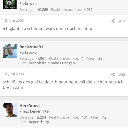
Parkrocker
Beiträge
10.269
Reaktionspunkte
4.021
18. Juni 2008
#31
ich glaub so schlimm, wars dann doch nicht :p
Rockzone91
Parkrocker
Beiträge
1.061
Reaktionspunkte
1
Alter
35
Ort
Marloffstein nähe Erlangen
18. Juni 2008
#32
scheiße is des geil icedearth haut heut voll die sachen raus ich
brech zam
HerrDunst
kriegt keinen Titel
Beiträge
2.254
Reaktionspunkte
131
Alter
42
Ort
Regensburg