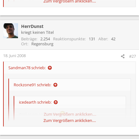
Zum Vergrößern anklicken....
Weil er nie sex hatte....
Zum Vergrößern anklicken....
HerrDunst
kriegt keinen Titel
Beiträge
2.254
Reaktionspunkte
131
Alter
42
:smt043Stimmt nie bei RIP und des werd ich auch nie haben, da
Ort
Regensburg
meine Freundin nicht RIP-tauglich ist:smt043
18. Juni 2008
#27
Sandman78 schrieb:
Rockzone91 schrieb:
icedearth schrieb:
Weil er nie sex hatte....
Zum Vergrößern anklicken....
Zum Vergrößern anklicken....
:smt043Stimmt nie bei RIP und des werd ich auch nie haben,
Zum Vergrößern anklicken....