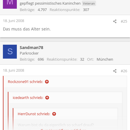
M
gepflegt pessimistisches Kaninchen
Veteran
Beiträge
4.797
Reaktionspunkte
307
18. Juni 2008
#25
Das muss das Alter sein.
Sandman78
S
Parkrocker
Beiträge
696
Reaktionspunkte
32
Ort
München
18. Juni 2008
#26
Rockzone91 schrieb:
icedearth schrieb:
HerrDunst schrieb:
Warum bist du da eigentlich so scharf drauf?
:smt043
Zum Vergrößern anklicken....