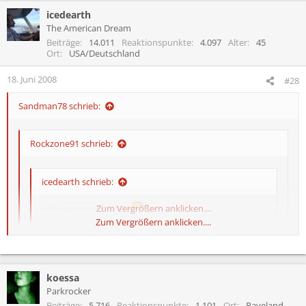
da meine Freundin nicht RIP-tauglich ist:smt043
icedearth
The American Dream
Beiträge
14.011
Reaktionspunkte
4.097
Alter
45
HAHA!!
Ort
USA/Deutschland
:smt039
18. Juni 2008
#28
Sandman78 schrieb:
Rockzone91 schrieb:
icedearth schrieb:
Weil er nie sex hatte....
Zum Vergrößern anklicken....
Zum Vergrößern anklicken....
:smt043Stimmt nie bei RIP und des werd ich auch nie haben,
Zum Vergrößern anklicken....
da meine Freundin nicht RIP-tauglich ist:smt043
koessa
Parkrocker
Stimmt aufblasbar kann leicht bei RIP kaputt gehen.:)
Beiträge
5.716
Reaktionspunkte
1.101
Ort
Raveland