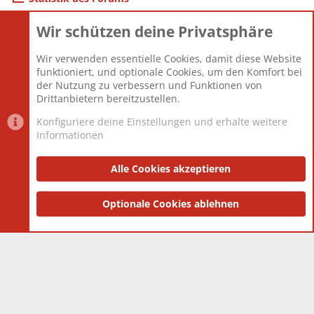
Wir schützen deine Privatsphäre
Themen
22.121
Beiträge
825.678
Wir verwenden essentielle Cookies, damit diese Website
Mitglieder
12.426
funktioniert, und optionale Cookies, um den Komfort bei
Neuestes Mitglied
nabulamisika
der Nutzung zu verbessern und Funktionen von
Drittanbietern bereitzustellen.
Konfiguriere deine Einstellungen und erhalte weitere
Informationen
Datenschutz-Einstellungen
PR Light
Deutsch [Du]
Nutzungsbedingungen
Alle Cookies akzeptieren
Datenschutzerklärung
Impressum
®
Community platform by XenForo
Optionale Cookies ablehnen
© 2010-2025 XenForo Ltd.
|
Style
and add-ons by ThemeHouse