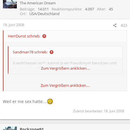
The American Dream
Beiträge
14.011
Reaktionspunkte
4.097
Alter
45
Ort
USA/Deutschland
18. Juni 2008
#23
HerrDunst schrieb:
Sandman78 schrieb:
is wohl besser so^^, kannst ja ein Pseudonym benutzen und
es uns so kundtun^^
Zum Vergrößern anklicken....
Zum Vergrößern anklicken....
Warum bist du da eigentlich so scharf drauf?
:smt043
Weil er nie sex hatte....
Zuletzt bearbeitet:
18. Juni 2008
Rockzone91