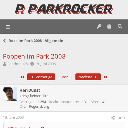
Rock im Park 2008 - Allgemein
Poppen im Park 2008
E
E
Sandman78
18. Juni 2008
r
r
s
s
Erste
Letzte
Vorherige
2 von 3
Nächste
t
t
e
e
l
l
HerrDunst
l
l
kriegt keinen Titel
e
t
Beiträge
2.254
Reaktionspunkte
131
Alter
42
r
a
Ort
Regensburg
m
18. Juni 2008
#21