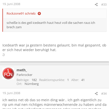
19. Juni 2008
#33
Rockzone91 schrieb:
scheiße is des geil icedearth haut heut voll die sachen raus ich
brech zam
Icedearth war ja gestern bestens gelaunt, bin mal gespannt, ob
er sich heut wieder beruhigt hat.
;)
meth_
Parkrocker
Beiträge
182
Reaktionspunkte
1
Alter
41
Ort
Nürnberg
19. Juni 2008
#34
ich weiss net ob das so mein ding wär.. ich geh eigentlich zu
rip um mal nen richtiges männerwochenende zu haben und da