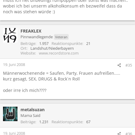
muss ich net unbedingt rumpoppen oder sonst was machen..
wobei ich bei unserm alkoholkonsum eh bezweifel dass da
noch was stehen würde :)
FREAKLEX
Pinnwandlegende
Veteran
Beiträge
1.957
Reaktionspunkte
21
Ort
Landshut/Niederbayern
Website
www.recordstore.com
19. Juni 2008
#35
Männerwochenende = Saufen, Party, Frauen aufreißen.....
kurz gesagt, SEX, DRUGS & Rock`n Roll
oder irre ich mich????
metalsuzan
Mama Said
Beiträge
1.231
Reaktionspunkte
67
19. Juni 2008
#36