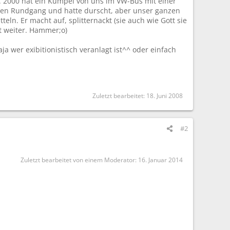
t. 2000 hat ein Kumpel von uns im VW-Bus mit einer
en Rundgang und hatte durscht, aber unser ganzen
ln. Er macht auf, splitternackt (sie auch wie Gott sie
ht weiter. Hammer;o)
 wer exibitionistisch veranlagt ist^^ oder einfach
Zuletzt bearbeitet:
18. Juni 2008
#2
Zuletzt bearbeitet von einem Moderator:
16. Januar 2014