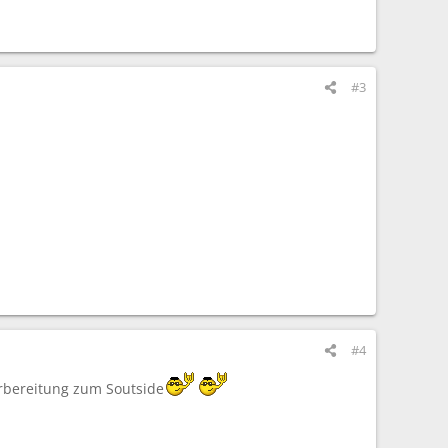
#3
#4
orbereitung zum Soutside