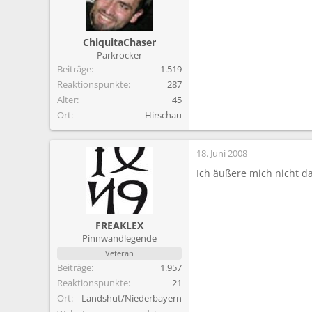
ChiquitaChaser
Parkrocker
Beiträge
1.519
Reaktionspunkte
287
Alter
45
Ort
Hirschau
18. Juni 2008
Ich äußere mich nicht da
FREAKLEX
Pinnwandlegende
Veteran
Beiträge
1.957
Reaktionspunkte
21
Ort
Landshut/Niederbayern