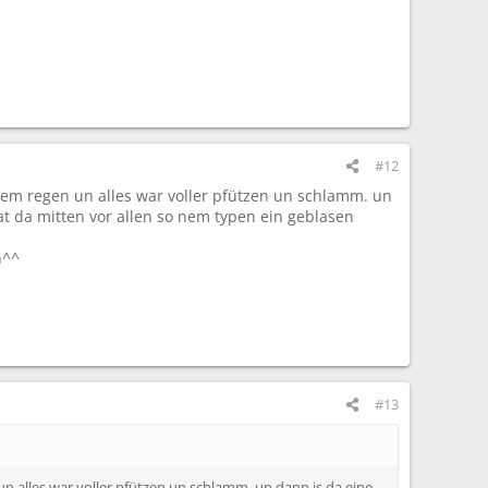
#12
dem regen un alles war voller pfützen un schlamm. un
hat da mitten vor allen so nem typen ein geblasen
n^^
#13
n alles war voller pfützen un schlamm. un dann is da eine