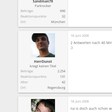
Sandman78
Parkrocker
Beiträge
696
Reaktionspunkte
32
Ort
München
18. Juni 2008
2 Antworten nach 40 Mi
;)
HerrDunst
kriegt keinen Titel
Beiträge
2.254
Reaktionspunkte
131
Alter
42
Ort
Regensburg
18. Juni 2008
na is doch auch schon wa