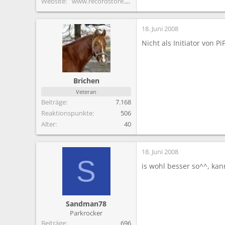
Website
www.recordstore.com
18. Juni 2008
Nicht als Initiator von PiP
Brichen
Veteran
Beiträge
7.168
Reaktionspunkte
506
Alter
40
18. Juni 2008
S
is wohl besser so^^, ka
Sandman78
Parkrocker
Beiträge
696