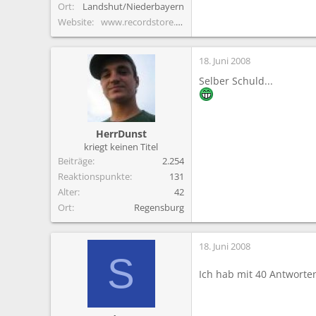
Ort
Landshut/Niederbayern
Website
www.recordstore.com
18. Juni 2008
Selber Schuld...
HerrDunst
kriegt keinen Titel
Beiträge
2.254
Reaktionspunkte
131
Alter
42
Ort
Regensburg
18. Juni 2008
S
Ich hab mit 40 Antworte