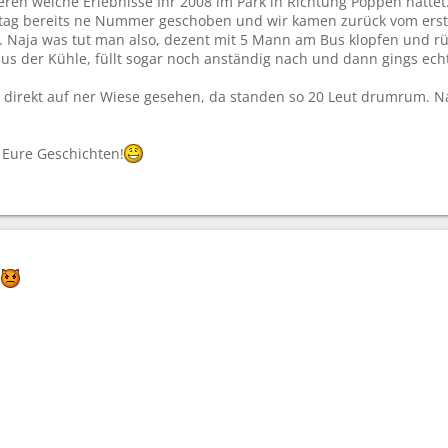
eren welche Erlebnisse Ihr 2008 im Park in Richtung Poppen hatte
ag bereits ne Nummer geschoben und wir kamen zurück vom erst
. Naja was tut man also, dezent mit 5 Mann am Bus klopfen und rütte
 aus der Kühle, füllt sogar noch anständig nach und dann gings ec
direkt auf ner Wiese gesehen, da standen so 20 Leut drumrum. Naja
 Eure Geschichten!
!