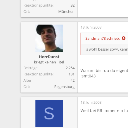
Reaktionspunkte
32
Ort
München
18. Juni 2008
Sandman78 schrieb:
is wohl besser so^^, ka
HerrDunst
kriegt keinen Titel
Beiträge
2.254
Warum bist du da eigentl
Reaktionspunkte
131
:smt043
Alter
42
Ort
Regensburg
18. Juni 2008
S
Weil bei RR immer ein lu