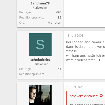
Sandman78
Parkrocker
Beiträge
696
Reaktionspunkte
32
Ort
München
18. Juni 2008
S
bei coheed and cambria 
dann is da eine die vor 
:smt043
wir ham uns natürlich e
schokokeks
wers braucht :smt081
Parkrocker
Beiträge
41
Reaktionspunkte
0
18. Juni 2008
schokokeks schrieb:
bei coheed and cambria w