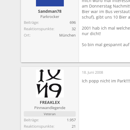
mich würd mal interessi
m
am Donnerstag Nachmitt
Sandman78
Bier war im Bus verstaut
Parkrocker
schuf), gibt uns 10 Bier
Beiträge
696
2001 hab ich mal welche 
Reaktionspunkte
32
nur dicht!
Ort
München
So bin mal gespannt auf
18. Juni 2008
Ich popp nicht im Park!!!
FREAKLEX
Pinnwandlegende
Veteran
Beiträge
1.957
Reaktionspunkte
21