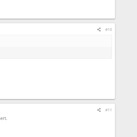
#10
#11
ert.