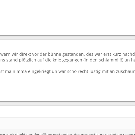
warn wir direkt vor der bühne gestanden. des war erst kurz nach
uns stand plötzlich auf die knie gegangen (in den schlamm!!!!) un 
rst ma nimma eingekriegt un war scho recht lustig mit an zuschau
arn wir direkt vor der bühne gestanden. des war erst kurz nachdem regen u