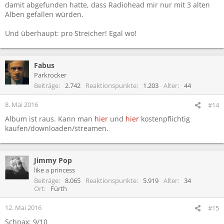
damit abgefunden hatte, dass Radiohead mir nur mit 3 alten
Alben gefallen würden.
Und überhaupt: pro Streicher! Egal wo!
Fabus
Parkrocker
Beiträge
2.742
Reaktionspunkte
1.203
Alter
44
8. Mai 2016
#14
Album ist raus. Kann man
hier
und
hier
kostenpflichtig
kaufen/downloaden/streamen.
Jimmy Pop
like a princess
Beiträge
8.065
Reaktionspunkte
5.919
Alter
34
Ort
Fürth
12. Mai 2016
#15
Schnax: 9/10