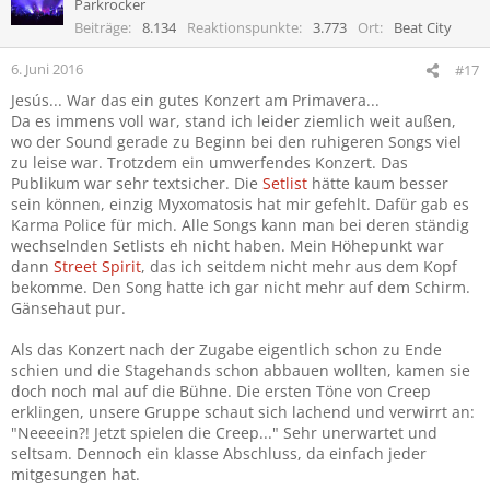
Parkrocker
Beiträge
8.134
Reaktionspunkte
3.773
Ort
Beat City
6. Juni 2016
#17
Jesús... War das ein gutes Konzert am Primavera...
Da es immens voll war, stand ich leider ziemlich weit außen,
wo der Sound gerade zu Beginn bei den ruhigeren Songs viel
zu leise war. Trotzdem ein umwerfendes Konzert. Das
Publikum war sehr textsicher. Die
Setlist
hätte kaum besser
sein können, einzig Myxomatosis hat mir gefehlt. Dafür gab es
Karma Police für mich. Alle Songs kann man bei deren ständig
wechselnden Setlists eh nicht haben. Mein Höhepunkt war
dann
Street Spirit
, das ich seitdem nicht mehr aus dem Kopf
bekomme. Den Song hatte ich gar nicht mehr auf dem Schirm.
Gänsehaut pur.
Als das Konzert nach der Zugabe eigentlich schon zu Ende
schien und die Stagehands schon abbauen wollten, kamen sie
doch noch mal auf die Bühne. Die ersten Töne von Creep
erklingen, unsere Gruppe schaut sich lachend und verwirrt an:
"Neeeein?! Jetzt spielen die Creep..." Sehr unerwartet und
seltsam. Dennoch ein klasse Abschluss, da einfach jeder
mitgesungen hat.