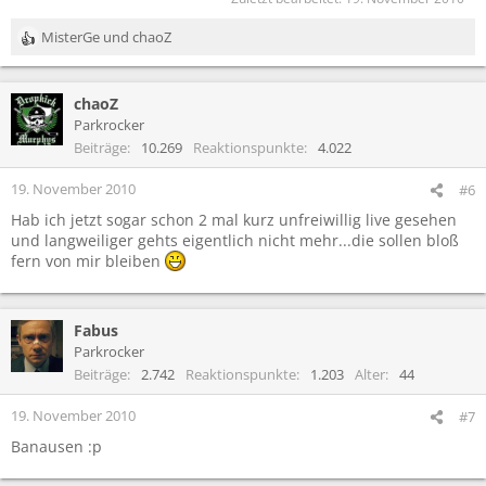
MisterGe
und
chaoZ
R
e
a
chaoZ
k
t
Parkrocker
i
Beiträge
10.269
Reaktionspunkte
4.022
o
n
19. November 2010
#6
e
Hab ich jetzt sogar schon 2 mal kurz unfreiwillig live gesehen
n
und langweiliger gehts eigentlich nicht mehr...die sollen bloß
:
fern von mir bleiben
Fabus
Parkrocker
Beiträge
2.742
Reaktionspunkte
1.203
Alter
44
19. November 2010
#7
Banausen :p