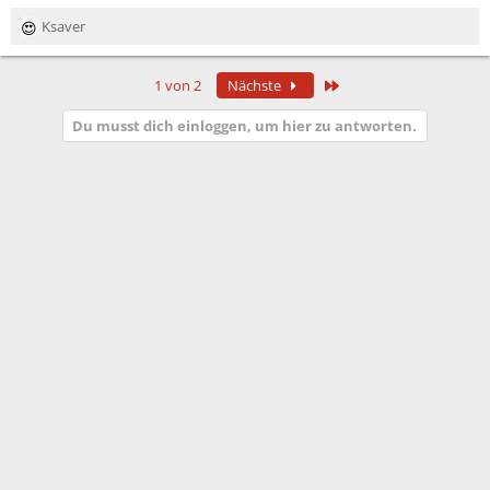
Ksaver
R
e
a
Letzte
1 von 2
Nächste
k
t
Du musst dich einloggen, um hier zu antworten.
i
o
n
e
n
: