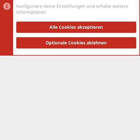
Konfiguriere deine Einstellungen und erhalte weitere
Informationen
Datenschutz-Einstellungen
PR Light
Deutsch [Du]
Nutzungsbedingungen
Alle Cookies akzeptieren
Datenschutzerklärung
Impressum
®
Community platform by XenForo
Optionale Cookies ablehnen
© 2010-2025 XenForo Ltd.
|
Style
and add-ons by ThemeHouse