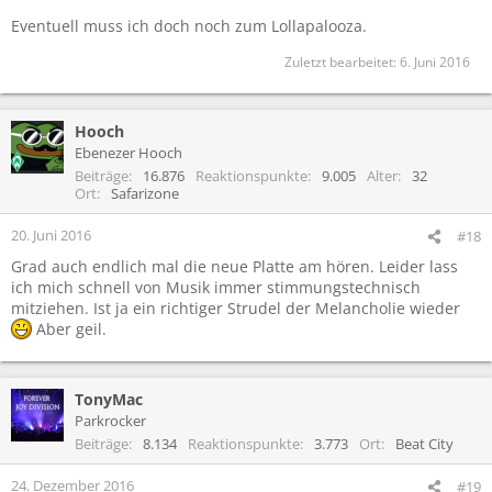
Eventuell muss ich doch noch zum Lollapalooza.
Zuletzt bearbeitet:
6. Juni 2016
Hooch
Ebenezer Hooch
Beiträge
16.876
Reaktionspunkte
9.005
Alter
32
Ort
Safarizone
20. Juni 2016
#18
Grad auch endlich mal die neue Platte am hören. Leider lass
ich mich schnell von Musik immer stimmungstechnisch
mitziehen. Ist ja ein richtiger Strudel der Melancholie wieder
Aber geil.
TonyMac
Parkrocker
Beiträge
8.134
Reaktionspunkte
3.773
Ort
Beat City
24. Dezember 2016
#19