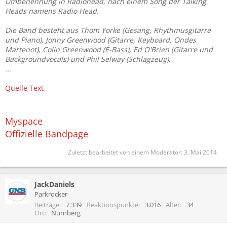
Umbenennung in Radiohead, nach einem Song der Talking
Heads namens Radio Head.
Die Band besteht aus Thom Yorke (Gesang, Rhythmusgitarre
und Piano), Jonny Greenwood (Gitarre, Keyboard, Ondes
Martenot), Colin Greenwood (E-Bass), Ed O'Brien (Gitarre und
Backgroundvocals) und Phil Selway (Schlagzeug).
...
Quelle Text
Myspace
Offizielle Bandpage
Zuletzt bearbeitet von einem Moderator:
3. Mai 2014
JackDaniels
Parkrocker
Beiträge
7.339
Reaktionspunkte
3.016
Alter
34
Ort
Nürnberg