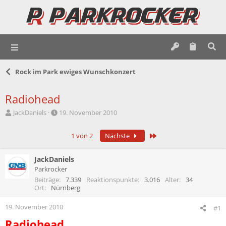
Rock im Park ewiges Wunschkonzert
Radiohead
E
E
JackDaniels
19. November 2010
r
r
s
s
Letzte
1 von 2
Nächste
t
t
e
e
l
l
JackDaniels
l
l
Parkrocker
e
t
Beiträge
7.339
Reaktionspunkte
3.016
Alter
34
r
a
Ort
Nürnberg
m
19. November 2010
#1
Radiohead