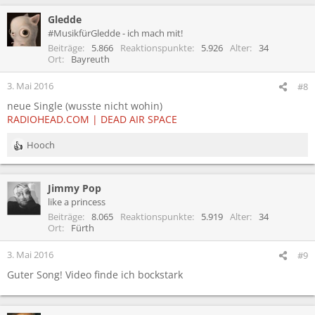
Gledde
#MusikfürGledde - ich mach mit!
Beiträge
5.866
Reaktionspunkte
5.926
Alter
34
Ort
Bayreuth
3. Mai 2016
#8
neue Single (wusste nicht wohin)
RADIOHEAD.COM | DEAD AIR SPACE
Hooch
R
e
a
Jimmy Pop
k
t
like a princess
i
Beiträge
8.065
Reaktionspunkte
5.919
Alter
34
o
Ort
Fürth
n
e
3. Mai 2016
#9
n
Guter Song! Video finde ich bockstark
: