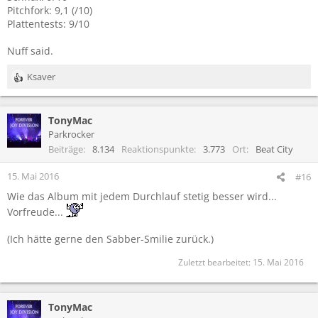
Pitchfork: 9,1 (/10)
Plattentests: 9/10
Nuff said.
Ksaver
R
e
a
TonyMac
k
t
Parkrocker
i
Beiträge
8.134
Reaktionspunkte
3.773
Ort
Beat City
o
n
15. Mai 2016
#16
e
Wie das Album mit jedem Durchlauf stetig besser wird...
n
:
Vorfreude...
(Ich hätte gerne den Sabber-Smilie zurück.)
Zuletzt bearbeitet:
15. Mai 2016
TonyMac