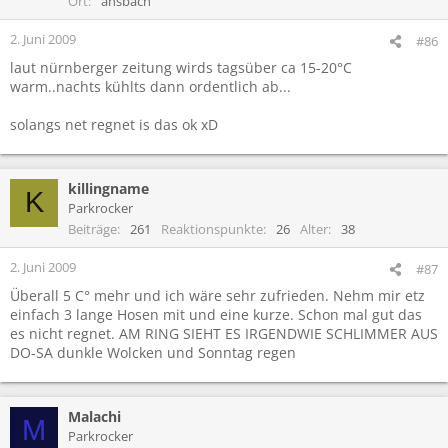
Ort
ansbach
2. Juni 2009
#86
laut nürnberger zeitung wirds tagsüber ca 15-20°C
warm..nachts kühlts dann ordentlich ab...
solangs net regnet is das ok xD
killingname
K
Parkrocker
Beiträge
261
Reaktionspunkte
26
Alter
38
2. Juni 2009
#87
Überall 5 C° mehr und ich wäre sehr zufrieden. Nehm mir etz
einfach 3 lange Hosen mit und eine kurze. Schon mal gut das
es nicht regnet. AM RING SIEHT ES IRGENDWIE SCHLIMMER AUS
DO-SA dunkle Wolcken und Sonntag regen
Malachi
M
Parkrocker