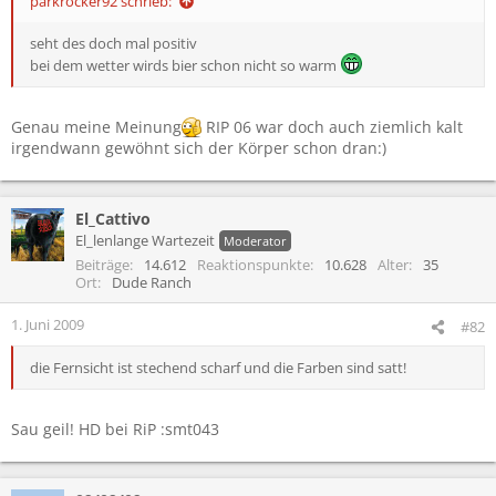
parkrocker92 schrieb:
seht des doch mal positiv
bei dem wetter wirds bier schon nicht so warm
Genau meine Meinung
RIP 06 war doch auch ziemlich kalt
irgendwann gewöhnt sich der Körper schon dran:)
El_Cattivo
El_lenlange Wartezeit
Moderator
Beiträge
14.612
Reaktionspunkte
10.628
Alter
35
Ort
Dude Ranch
1. Juni 2009
#82
die Fernsicht ist stechend scharf und die Farben sind satt!
Sau geil! HD bei RiP :smt043