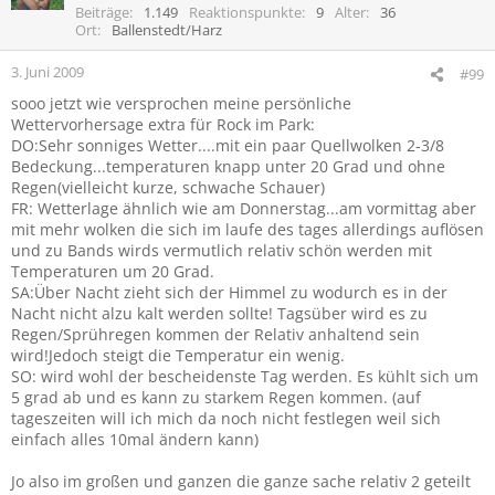
Beiträge
1.149
Reaktionspunkte
9
Alter
36
Ort
Ballenstedt/Harz
3. Juni 2009
#99
sooo jetzt wie versprochen meine persönliche
Wettervorhersage extra für Rock im Park:
DO:Sehr sonniges Wetter....mit ein paar Quellwolken 2-3/8
Bedeckung...temperaturen knapp unter 20 Grad und ohne
Regen(vielleicht kurze, schwache Schauer)
FR: Wetterlage ähnlich wie am Donnerstag...am vormittag aber
mit mehr wolken die sich im laufe des tages allerdings auflösen
und zu Bands wirds vermutlich relativ schön werden mit
Temperaturen um 20 Grad.
SA:Über Nacht zieht sich der Himmel zu wodurch es in der
Nacht nicht alzu kalt werden sollte! Tagsüber wird es zu
Regen/Sprühregen kommen der Relativ anhaltend sein
wird!Jedoch steigt die Temperatur ein wenig.
SO: wird wohl der bescheidenste Tag werden. Es kühlt sich um
5 grad ab und es kann zu starkem Regen kommen. (auf
tageszeiten will ich mich da noch nicht festlegen weil sich
einfach alles 10mal ändern kann)
Jo also im großen und ganzen die ganze sache relativ 2 geteilt