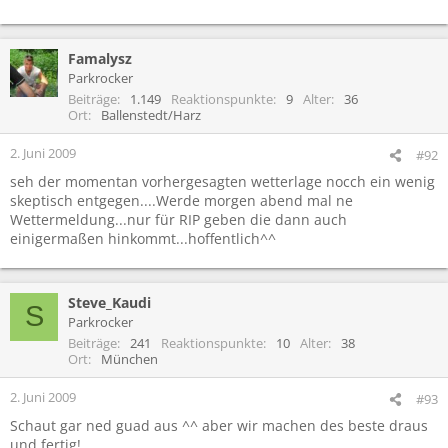
Famalysz
Parkrocker
Beiträge
1.149
Reaktionspunkte
9
Alter
36
Ort
Ballenstedt/Harz
2. Juni 2009
#92
seh der momentan vorhergesagten wetterlage nocch ein wenig
skeptisch entgegen....Werde morgen abend mal ne
Wettermeldung...nur für RIP geben die dann auch
einigermaßen hinkommt...hoffentlich^^
Steve_Kaudi
S
Parkrocker
Beiträge
241
Reaktionspunkte
10
Alter
38
Ort
München
2. Juni 2009
#93
Schaut gar ned guad aus ^^ aber wir machen des beste draus
und fertig!