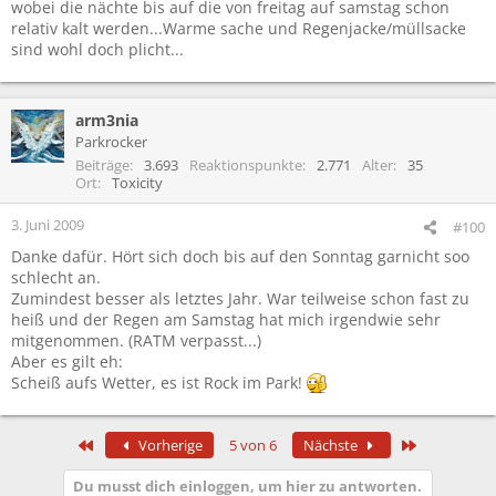
wobei die nächte bis auf die von freitag auf samstag schon
relativ kalt werden...Warme sache und Regenjacke/müllsacke
sind wohl doch plicht...
arm3nia
Parkrocker
Beiträge
3.693
Reaktionspunkte
2.771
Alter
35
Ort
Toxicity
3. Juni 2009
#100
Danke dafür. Hört sich doch bis auf den Sonntag garnicht soo
schlecht an.
Zumindest besser als letztes Jahr. War teilweise schon fast zu
heiß und der Regen am Samstag hat mich irgendwie sehr
mitgenommen. (RATM verpasst...)
Aber es gilt eh:
Scheiß aufs Wetter, es ist Rock im Park!
Erste
Letzte
Vorherige
5 von 6
Nächste
Du musst dich einloggen, um hier zu antworten.