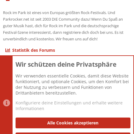
Rock im Park ist eines von Europas größten Rock-Festivals. Und
Parkrocker.net ist seit 2003 DIE Community dazu! Wenn Du Spaß an
guter Musik hast, dich für Rock im Park und die deutschsprachige
Festival-Szene interessierst, dann registriere dich doch bei uns. Es ist
unverbindlich und kostenlos. Wir freuen uns auf dich!
Statistik des Forums
Wir schützen deine Privatsphäre
Themen
22.121
Beiträge
825.690
Wir verwenden essentielle Cookies, damit diese Website
Mitglieder
12.427
funktioniert, und optionale Cookies, um den Komfort bei
Neuestes Mitglied
Berlin
der Nutzung zu verbessern und Funktionen von
Drittanbietern bereitzustellen.
Konfiguriere deine Einstellungen und erhalte weitere
Informationen
Datenschutz-Einstellungen
PR Light
Deutsch [Du]
Nutzungsbedingungen
Alle Cookies akzeptieren
Datenschutzerklärung
Impressum