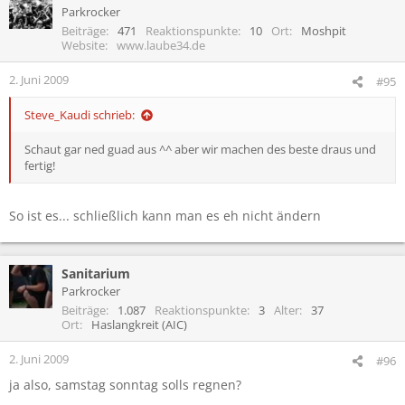
Parkrocker
Beiträge
471
Reaktionspunkte
10
Ort
Moshpit
Website
www.laube34.de
2. Juni 2009
#95
Steve_Kaudi schrieb:
Schaut gar ned guad aus ^^ aber wir machen des beste draus und
fertig!
So ist es... schließlich kann man es eh nicht ändern
Sanitarium
Parkrocker
Beiträge
1.087
Reaktionspunkte
3
Alter
37
Ort
Haslangkreit (AIC)
2. Juni 2009
#96
ja also, samstag sonntag solls regnen?