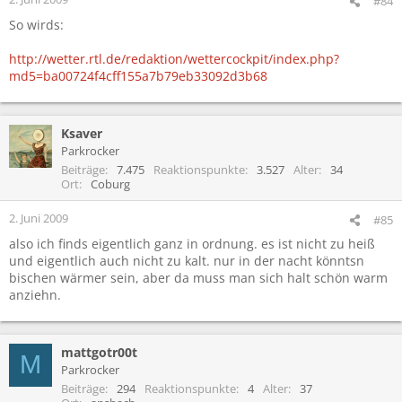
#84
So wirds:
http://wetter.rtl.de/redaktion/wettercockpit/index.php?
md5=ba00724f4cff155a7b79eb33092d3b68
Ksaver
Parkrocker
Beiträge
7.475
Reaktionspunkte
3.527
Alter
34
Ort
Coburg
2. Juni 2009
#85
also ich finds eigentlich ganz in ordnung. es ist nicht zu heiß
und eigentlich auch nicht zu kalt. nur in der nacht könntsn
bischen wärmer sein, aber da muss man sich halt schön warm
anziehn.
mattgotr00t
M
Parkrocker
Beiträge
294
Reaktionspunkte
4
Alter
37