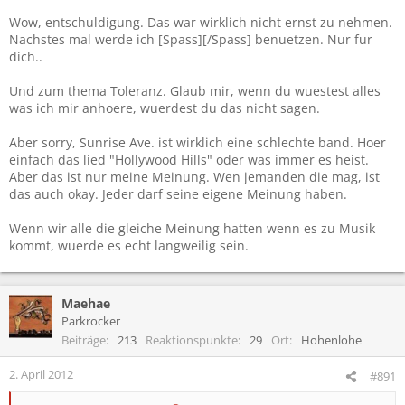
Sehr gut, dass für dich Toleranz und Meinungsfreiheit so enorme
Wow, entschuldigung. Das war wirklich nicht ernst zu nehmen.
Werte sind.
Nachstes mal werde ich [Spass][/Spass] benuetzen. Nur fur
dich..
Und zum thema Toleranz. Glaub mir, wenn du wuestest alles
was ich mir anhoere, wuerdest du das nicht sagen.
Aber sorry, Sunrise Ave. ist wirklich eine schlechte band. Hoer
einfach das lied "Hollywood Hills" oder was immer es heist.
Aber das ist nur meine Meinung. Wen jemanden die mag, ist
das auch okay. Jeder darf seine eigene Meinung haben.
Wenn wir alle die gleiche Meinung hatten wenn es zu Musik
kommt, wuerde es echt langweilig sein.
Maehae
Parkrocker
Beiträge
213
Reaktionspunkte
29
Ort
Hohenlohe
2. April 2012
#891