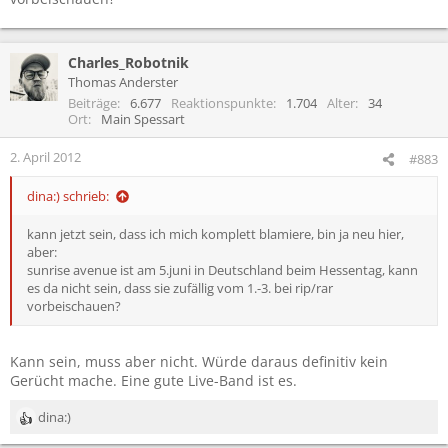
Charles_Robotnik
Thomas Anderster
Beiträge
6.677
Reaktionspunkte
1.704
Alter
34
Ort
Main Spessart
2. April 2012
#883
dina:) schrieb:
kann jetzt sein, dass ich mich komplett blamiere, bin ja neu hier,
aber:
sunrise avenue ist am 5.juni in Deutschland beim Hessentag, kann
es da nicht sein, dass sie zufällig vom 1.-3. bei rip/rar
vorbeischauen?
Kann sein, muss aber nicht. Würde daraus definitiv kein
Gerücht mache. Eine gute Live-Band ist es.
dina:)
R
e