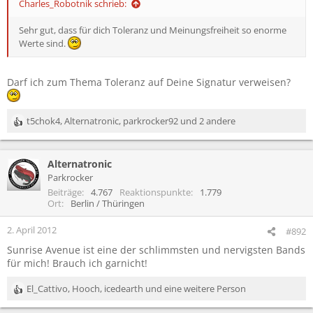
Charles_Robotnik schrieb:
Sehr gut, dass für dich Toleranz und Meinungsfreiheit so enorme
Werte sind.
Darf ich zum Thema Toleranz auf Deine Signatur verweisen?
t5chok4
,
Alternatronic
,
parkrocker92
und 2 andere
R
e
a
Alternatronic
k
t
Parkrocker
i
Beiträge
4.767
Reaktionspunkte
1.779
o
Ort
Berlin / Thüringen
n
e
2. April 2012
#892
n
Sunrise Avenue ist eine der schlimmsten und nervigsten Bands
:
für mich! Brauch ich garnicht!
El_Cattivo
,
Hooch
,
icedearth
und eine weitere Person
R
e