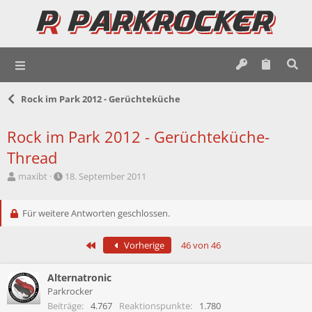
Rock im Park 2012 - Gerüchteküche
Rock im Park 2012 - Gerüchteküche-
Thread
E
E
maxibt
18. September 2011
r
r
s
s
t
Für weitere Antworten geschlossen.
t
e
e
l
l
Erste
Vorherige
46 von 46
l
l
e
t
r
a
Alternatronic
m
Parkrocker
Beiträge
4.767
Reaktionspunkte
1.780