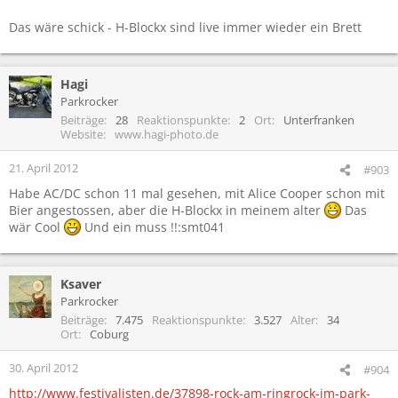
Das wäre schick - H-Blockx sind live immer wieder ein Brett
Hagi
Parkrocker
Beiträge
28
Reaktionspunkte
2
Ort
Unterfranken
Website
www.hagi-photo.de
21. April 2012
#903
Habe AC/DC schon 11 mal gesehen, mit Alice Cooper schon mit
Bier angestossen, aber die H-Blockx in meinem alter
Das
wär Cool
Und ein muss !!:smt041
Ksaver
Parkrocker
Beiträge
7.475
Reaktionspunkte
3.527
Alter
34
Ort
Coburg
30. April 2012
#904
http://www.festivalisten.de/37898-rock-am-ringrock-im-park-