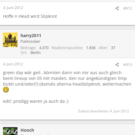
4. Juni 2012
#912
Hoffe n Head wird Slipknot
harry2511
Parkrocker
Beiträge
4.370
Reaktionspunkte
1.836
Alter
37
Ort
Berlin
4. Juni 2012
#913
green day wär geil...könnten dann von mir aus auch gleich
beim lineup von 05 mit maiden, den nur angekündigten limp
bizkit und/oder(?) (damals alterna-head)slipknot, weitermachen
edit: prodigy waren ja auch da ;)
Zuletzt bearbeitet:
4. Juni 2012
Hooch