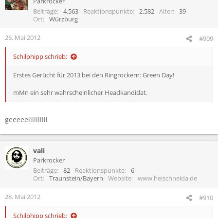
Parkrocker
Beiträge
4.563
Reaktionspunkte
2.582
Alter
39
Ort
Würzburg
26. Mai 2012
#909
Schilphipp schrieb:
Erstes Gerücht für 2013 bei den Ringrockern: Green Day!
mMn ein sehr wahrscheinlicher Headkandidat.
geeeeeiiiiiiiiil
vali
Parkrocker
Beiträge
82
Reaktionspunkte
6
Ort
Traunstein/Bayern
Website
www.heischneida.de
28. Mai 2012
#910
Schilphipp schrieb: