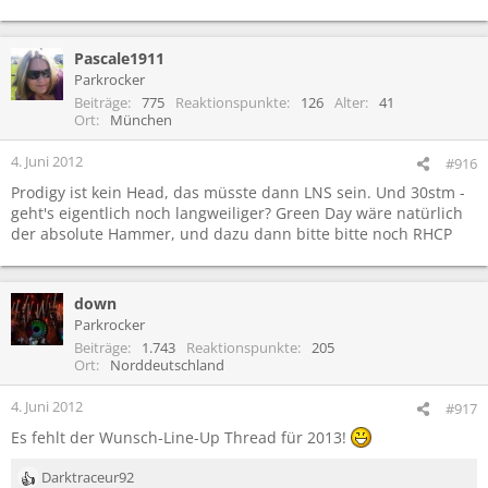
Pascale1911
Parkrocker
Beiträge
775
Reaktionspunkte
126
Alter
41
Ort
München
4. Juni 2012
#916
Prodigy ist kein Head, das müsste dann LNS sein. Und 30stm -
geht's eigentlich noch langweiliger? Green Day wäre natürlich
der absolute Hammer, und dazu dann bitte bitte noch RHCP
down
Parkrocker
Beiträge
1.743
Reaktionspunkte
205
Ort
Norddeutschland
4. Juni 2012
#917
Es fehlt der Wunsch-Line-Up Thread für 2013!
Darktraceur92
R