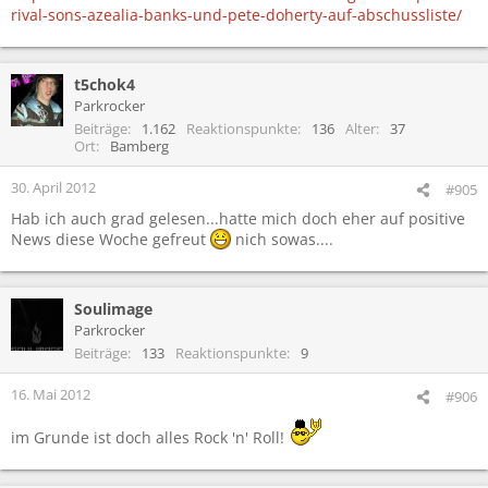
rival-sons-azealia-banks-und-pete-doherty-auf-abschussliste/
t5chok4
Parkrocker
Beiträge
1.162
Reaktionspunkte
136
Alter
37
Ort
Bamberg
30. April 2012
#905
Hab ich auch grad gelesen...hatte mich doch eher auf positive
News diese Woche gefreut
nich sowas....
Soulimage
Parkrocker
Beiträge
133
Reaktionspunkte
9
16. Mai 2012
#906
im Grunde ist doch alles Rock 'n' Roll!