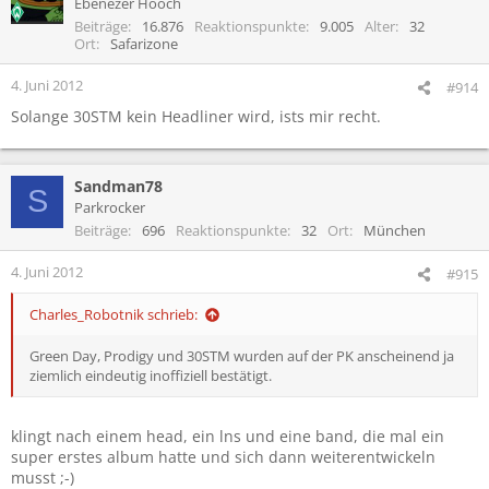
Ebenezer Hooch
Beiträge
16.876
Reaktionspunkte
9.005
Alter
32
Ort
Safarizone
4. Juni 2012
#914
Solange 30STM kein Headliner wird, ists mir recht.
Sandman78
S
Parkrocker
Beiträge
696
Reaktionspunkte
32
Ort
München
4. Juni 2012
#915
Charles_Robotnik schrieb:
Green Day, Prodigy und 30STM wurden auf der PK anscheinend ja
ziemlich eindeutig inoffiziell bestätigt.
klingt nach einem head, ein lns und eine band, die mal ein
super erstes album hatte und sich dann weiterentwickeln
musst ;-)