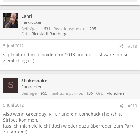
e
a
Lahri
k
t
Parkrocker
i
Beiträge
1.631
Reaktionspunkte
205
o
Ort
Bierstadt Bamberg
n
e
5. Juni 2012
#918
n
slipknot und iron maiden für 2013 und der rest wäre mir so
:
ziemlich egal ;)
Shakesnake
S
Parkrocker
Beiträge
965
Reaktionspunkte
136
Ort
München
5. Juni 2012
#919
Also wenn Greenday, RHCP und ein Comeback The White
Stripes kommen,
lass ich mich vielleicht doch wieder dazu überreden zum Park
zu fahren ;)