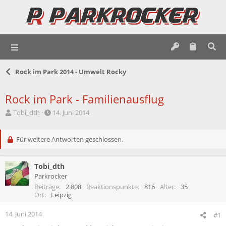
Rock im Park 2014 - Umwelt Rocky
Rock im Park - Familienausflug
E
E
Tobi_dth
14. Juni 2014
r
r
s
s
t
Für weitere Antworten geschlossen.
t
e
e
l
l
Tobi_dth
l
l
e
t
Parkrocker
r
a
Beiträge
2.808
Reaktionspunkte
816
Alter
35
m
Ort
Leipzig
14. Juni 2014
#1