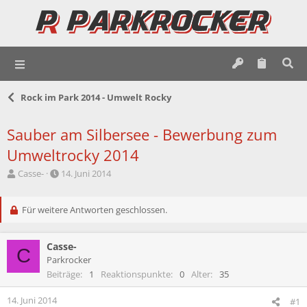
Rock im Park 2014 - Umwelt Rocky
Sauber am Silbersee - Bewerbung zum
Umweltrocky 2014
E
E
Casse-
14. Juni 2014
r
r
s
s
t
Für weitere Antworten geschlossen.
t
e
e
l
l
Casse-
l
l
C
e
t
Parkrocker
r
a
Beiträge
1
Reaktionspunkte
0
Alter
35
m
14. Juni 2014
#1