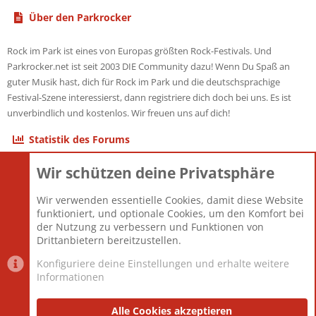
Über den Parkrocker
Rock im Park ist eines von Europas größten Rock-Festivals. Und
Parkrocker.net ist seit 2003 DIE Community dazu! Wenn Du Spaß an
guter Musik hast, dich für Rock im Park und die deutschsprachige
Festival-Szene interessierst, dann registriere dich doch bei uns. Es ist
unverbindlich und kostenlos. Wir freuen uns auf dich!
Statistik des Forums
Wir schützen deine Privatsphäre
Themen
22.121
Beiträge
825.689
Wir verwenden essentielle Cookies, damit diese Website
Mitglieder
12.427
funktioniert, und optionale Cookies, um den Komfort bei
Neuestes Mitglied
Berlin
der Nutzung zu verbessern und Funktionen von
Drittanbietern bereitzustellen.
Konfiguriere deine Einstellungen und erhalte weitere
Informationen
Datenschutz-Einstellungen
PR Light
Deutsch [Du]
Nutzungsbedingungen
Alle Cookies akzeptieren
Datenschutzerklärung
Impressum