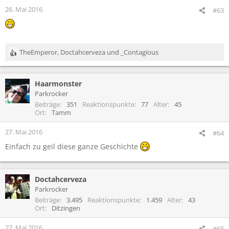
26. Mai 2016
#63
TheEmperor
,
Doctahcerveza
und
_Contagious
R
e
a
Haarmonster
k
t
Parkrocker
i
Beiträge
351
Reaktionspunkte
77
Alter
45
o
Ort
Tamm
n
e
27. Mai 2016
#64
n
Einfach zu geil diese ganze Geschichte
:
Doctahcerveza
Parkrocker
Beiträge
3.495
Reaktionspunkte
1.459
Alter
43
Ort
Ditzingen
27. Mai 2016
#65