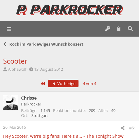
Rock im Park ewiges Wunschkonzert
Scooter
E
E
Alphawolf
13. August 2012
r
r
s
s
Erste
Vorherige
4 von 4
t
t
e
e
l
l
Chrisse
l
l
Parkrocker
e
t
Beiträge
1.145
Reaktionspunkte
209
Alter
49
r
a
Ort
Stuttgart
m
26. Mai 2016
#61
Hey Scooter, we're big fans! Here's a... - The Tonight Show