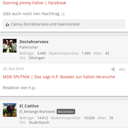
Starring Jimmy Fallon | Facebook
Gibt auch noch nen Nachtrag ;-)
Canna
,
Doctahcerveza
und
Haarmonster
R
e
a
Doctahcerveza
k
t
Parkrocker
i
Beiträge
3.495
Reaktionspunkte
1.459
Alter
43
o
Ort
Ditzingen
n
e
26. Mai 2016
#62
n
MDR SPUTNIK | Das sagt H.P. Baxxter zur Fallon-Verarsche
:
Reaktion von h.p.
El_Cattivo
El_lenlange Wartezeit
Moderator
Beiträge
14.612
Reaktionspunkte
10.628
Alter
35
Ort
Dude Ranch