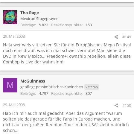
Tha Rage
Mexican Stageprayer
Beiträge
5.822
Reaktionspunkte
153
29. Mai 2008
#149
Naja wer weis vllt setzen Sie für ein Europäisches Mega Festival
noch eins drauf, was ich mal schwer vermute! Man siehe die
DVD in New Mexico... Freedom+Township rebellion, allein diese
Combop is Live der wahnsinn!
McGuinness
M
gepflegt pessimistisches Kaninchen
Veteran
Beiträge
4.797
Reaktionspunkte
307
29. Mai 2008
#150
Hab ich mir auch mal gedacht. Aber das Argument "warum
sollten sie das gerade für die Fans in Europa machen, und
nicht auf ner großen Reunion-Tour in den USA" zieht natürlich
schon...