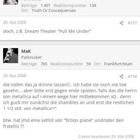
Beiträge
1.491
Reaktionspunkte
134
Ort
Truth Or Concequenses
29. Mai 2008
#157
doch, z.B. Dream Theater "Pull Me Under"
MaK
Parkrocker
Beiträge
765
Reaktionspunkte
59
Ort
Frankfurt/Main
29. Mai 2008
#158
die sollen das ja drinne lassen!!.. ich habe sie noch nie live
gesehn... aber bitte erst gegen ende spielen, falls das die herrn
von metallica auf i-einem wege hier mitbekommen xD , denn
ich guck mir zunächst die shambles an und erst die restlichen
1 1/2 std. von metallica^^
btw. hat jmd eine setlist von "fiction plane" und/oder den
fratellis ??
Zuletzt bearbeitet:
29. Mai 2008