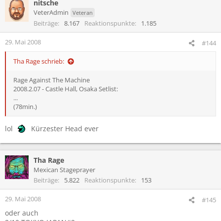
nitsche
VeterAdmin
Veteran
Beiträge
8.167
Reaktionspunkte
1.185
29. Mai 2008
#144
Tha Rage schrieb:
Rage Against The Machine
2008.2.07 - Castle Hall, Osaka Setlist:
...
(78min.)
lol
Kürzester Head ever
Tha Rage
Mexican Stageprayer
Beiträge
5.822
Reaktionspunkte
153
29. Mai 2008
#145
oder auch