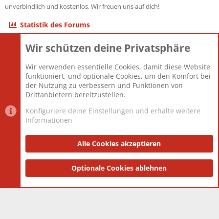
unverbindlich und kostenlos. Wir freuen uns auf dich!
Statistik des Forums
Wir schützen deine Privatsphäre
Themen
22.121
Beiträge
825.694
Wir verwenden essentielle Cookies, damit diese Website
Mitglieder
12.427
funktioniert, und optionale Cookies, um den Komfort bei
Neuestes Mitglied
Berlin
der Nutzung zu verbessern und Funktionen von
Drittanbietern bereitzustellen.
Konfiguriere deine Einstellungen und erhalte weitere
Informationen
Datenschutz-Einstellungen
PR Light
Deutsch [Du]
Nutzungsbedingungen
Alle Cookies akzeptieren
Datenschutzerklärung
Impressum
®
Community platform by XenForo
Optionale Cookies ablehnen
© 2010-2025 XenForo Ltd.
|
Style
and add-ons by ThemeHouse