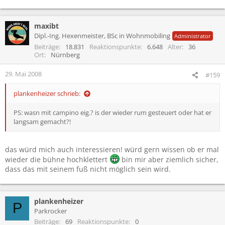
maxibt
Dipl.-Ing. Hexenmeister, BSc in Wohnmobiling
Administrator
Beiträge
18.831
Reaktionspunkte
6.648
Alter
36
Ort
Nürnberg
29. Mai 2008
#159
plankenheizer schrieb:
PS: wasn mit campino eig.? is der wieder rum gesteuert oder hat er
langsam gemacht?!
das würd mich auch interessieren! würd gern wissen ob er mal
wieder die bühne hochklettert
bin mir aber ziemlich sicher,
dass das mit seinem fuß nicht möglich sein wird.
plankenheizer
P
Parkrocker
Beiträge
69
Reaktionspunkte
0