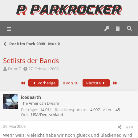
Rock im Park 2008 - Musik
Setlists der Bands
E
E
DrumZ
27. Februar 2008
r
r
s
s
Erste
Letzte
Vorherige
8 von 10
Nächste
t
t
e
e
l
l
icedearth
l
l
The American Dream
e
t
Beiträge
14.011
Reaktionspunkte
4.097
Alter
45
r
a
Ort
USA/Deutschland
m
29. Mai 2008
#141
Wehr weis, vieleicht habe wir noch glueck und Blackened wird