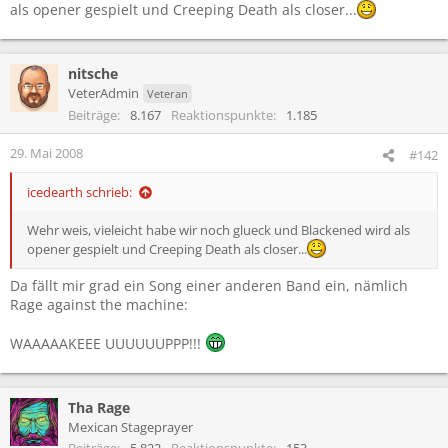
als opener gespielt und Creeping Death als closer...
nitsche
VeterAdmin
Veteran
Beiträge
8.167
Reaktionspunkte
1.185
29. Mai 2008
#142
icedearth schrieb:
Wehr weis, vieleicht habe wir noch glueck und Blackened wird als
opener gespielt und Creeping Death als closer...
Da fällt mir grad ein Song einer anderen Band ein, nämlich
Rage against the machine:
WAAAAAKEEE UUUUUUPPP!!!
Tha Rage
Mexican Stageprayer
Beiträge
5.822
Reaktionspunkte
153