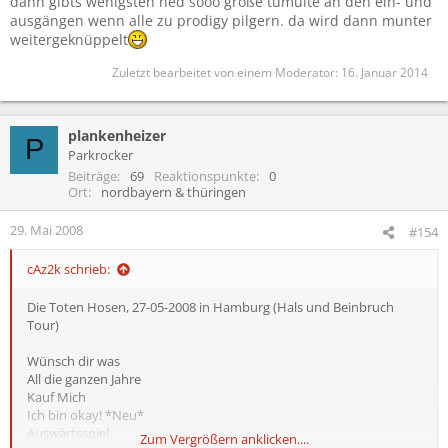
dann gibts wenigsten ned sooo große tumulte an den ein- und
ausgängen wenn alle zu prodigy pilgern. da wird dann munter
weitergeknüppelt
Zuletzt bearbeitet von einem Moderator:
16. Januar 2014
plankenheizer
P
Parkrocker
Beiträge
69
Reaktionspunkte
0
Ort
nordbayern & thüringen
29. Mai 2008
#154
cAz2k schrieb:
Die Toten Hosen, 27-05-2008 in Hamburg (Hals und Beinbruch
Tour)
Wünsch dir was
All die ganzen Jahre
Kauf Mich
Ich bin okay! *Neu*
Auswärtsspiel
Zum Vergrößern anklicken....