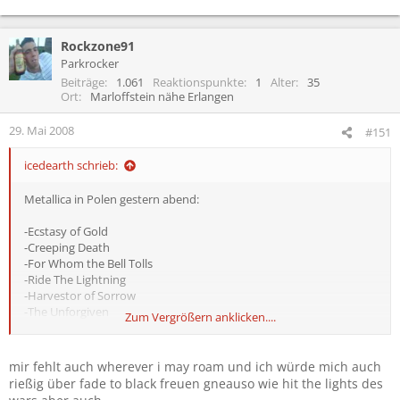
Rockzone91
Parkrocker
Beiträge
1.061
Reaktionspunkte
1
Alter
35
Ort
Marloffstein nähe Erlangen
29. Mai 2008
#151
icedearth schrieb:
Metallica in Polen gestern abend:
-Ecstasy of Gold
-Creeping Death
-For Whom the Bell Tolls
-Ride The Lightning
-Harvestor of Sorrow
-The Unforgiven
Zum Vergrößern anklicken....
-...And Justice For All
-Disposable Heroes
-Welcome Home (Sanitarium)
mir fehlt auch wherever i may roam und ich würde mich auch
-Master Of Puppets
rießig über fade to black freuen gneauso wie hit the lights des
-Devils Dance