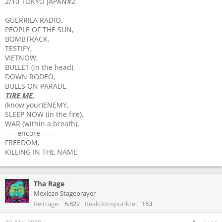
2/10 TOKYO JAPAN#2
GUERRILA RADIO,
PEOPLE OF THE SUN,
BOMBTRACK,
TESTIFY,
VIETNOW,
BULLET (in the head),
DOWN RODEO,
BULLS ON PARADE,
TIRE ME,
(know your)ENEMY,
SLEEP NOW (in the fire),
WAR (within a breath),
-----encore-----
FREEDOM,
KILLING IN THE NAME
Tha Rage
Mexican Stageprayer
Beiträge
5.822
Reaktionspunkte
153