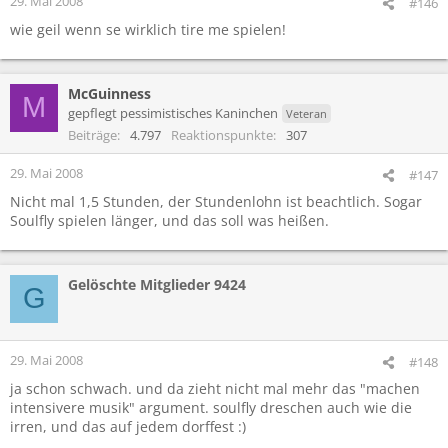
29. Mai 2008
#146
wie geil wenn se wirklich tire me spielen!
McGuinness
M
gepflegt pessimistisches Kaninchen
Veteran
Beiträge
4.797
Reaktionspunkte
307
29. Mai 2008
#147
Nicht mal 1,5 Stunden, der Stundenlohn ist beachtlich. Sogar
Soulfly spielen länger, und das soll was heißen.
Gelöschte Mitglieder 9424
G
29. Mai 2008
#148
ja schon schwach. und da zieht nicht mal mehr das "machen
intensivere musik" argument. soulfly dreschen auch wie die
irren, und das auf jedem dorffest :)