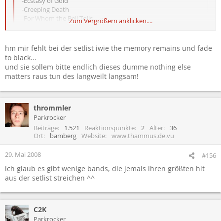
-Ecstasy of Gold
Eisgekühlter Bommerlunder (Unplugged)
-Creeping Death
You´ll never walk alone
-For Whom the Bell Tolls
------------------------------------------------------------
Zum Vergrößern anklicken....
-Ride The Lightning
-Harvestor of Sorrow
Geile Setlist, bei den Festivals wirds aber garantiert ne ganz andere
-The Unforgiven
sein....
hm mir fehlt bei der setlist iwie the memory remains und fade
Zum Vergrößern anklicken....
-...And Justice For All
to black...
-Disposable Heroes
Ich freu mich auf heute Abend!
und sie sollem bitte endlich dieses dumme nothing else
-Welcome Home (Sanitarium)
mir fehlt auch wherever i may roam und ich würde mich auch
matters raus tun des langweilt langsam!
-Master Of Puppets
rießig über fade to black freuen gneauso wie hit the lights des wars
-Devils Dance
aber auch
-Whiplash
-Nothing Else Matters
thrommler
-Sad But True
Parkrocker
-One
Beiträge
1.521
Reaktionspunkte
2
Alter
36
-Enter Sandman
Ort
bamberg
Website
www.thammus.de.vu
-Last Caress
-So What
29. Mai 2008
#156
-Seek and Destroy
ich glaub es gibt wenige bands, die jemals ihren größten hit
aus der setlist streichen ^^
C2K
Parkrocker