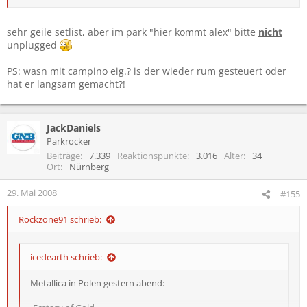
Liebeslied *Verändert*
Alles aus Liebe
Weil du nur einmal lebst
sehr geile setlist, aber im park "hier kommt alex" bitte
nicht
Ein Teil von mir *Neu*
unplugged
Alles wird vorübergehn
Cokane in my Brain feat. Seven Nation Army
PS: wasn mit campino eig.? is der wieder rum gesteuert oder
Bonny Clyde & Die Moorsoldaten *Ticker Probleme*
hat er langsam gemacht?!
Nur zu Besuch
Guns of Brixton
Popmusik
Hier kommt Alex (Unplugged)
JackDaniels
Bayern
Parkrocker
Freunde
Beiträge
7.339
Reaktionspunkte
3.016
Alter
34
Ort
Nürnberg
Steh auf
Pushed Again
29. Mai 2008
#155
Der Bofrost Mann (Unplugged)
Schönen Gruß, auf Wiedersehen
Rockzone91 schrieb:
Nobody likes me
Schön sein
Opel Gang
icedearth schrieb:
Mehr davon
Metallica in Polen gestern abend:
Blitzkrieg Bop
Liebesspieler