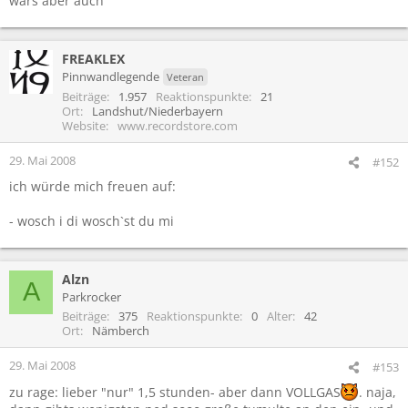
wars aber auch
-Whiplash
-Nothing Else Matters
-Sad But True
-One
FREAKLEX
-Enter Sandman
Pinnwandlegende
Veteran
-Last Caress
Beiträge
1.957
Reaktionspunkte
21
-So What
Ort
Landshut/Niederbayern
-Seek and Destroy
Website
www.recordstore.com
29. Mai 2008
#152
ich würde mich freuen auf:
- wosch i di wosch`st du mi
Alzn
A
Parkrocker
Beiträge
375
Reaktionspunkte
0
Alter
42
Ort
Nämberch
29. Mai 2008
#153
zu rage: lieber "nur" 1,5 stunden- aber dann VOLLGAS
. naja,