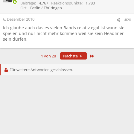
i
Beiträge
4.767
Reaktionspunkte
1.780
o
Ort
Berlin / Thüringen
n
e
6. Dezember 2010
#20
n
Ich glaube auch das es vielen Bands relativ egal ist wann sie
:
spielen und nur nicht mehr kommen weil sie kein Headliner
sein dürfen.
Letzte
1 von 28
Nächste
Für weitere Antworten geschlossen.