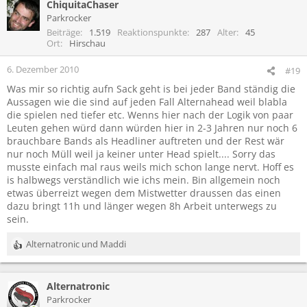
ChiquitaChaser
Parkrocker
Beiträge
1.519
Reaktionspunkte
287
Alter
45
Ort
Hirschau
6. Dezember 2010
#19
Was mir so richtig aufn Sack geht is bei jeder Band ständig die
Aussagen wie die sind auf jeden Fall Alternahead weil blabla
die spielen ned tiefer etc. Wenns hier nach der Logik von paar
Leuten gehen würd dann würden hier in 2-3 Jahren nur noch 6
brauchbare Bands als Headliner auftreten und der Rest wär
nur noch Müll weil ja keiner unter Head spielt.... Sorry das
musste einfach mal raus weils mich schon lange nervt. Hoff es
is halbwegs verständlich wie ichs mein. Bin allgemein noch
etwas überreizt wegen dem Mistwetter draussen das einen
dazu bringt 11h und länger wegen 8h Arbeit unterwegs zu
sein.
Alternatronic
und
Maddi
R
e
a
Alternatronic
k
t
Parkrocker