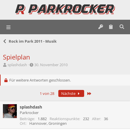
Rock im Park 2011 - Musik
Spielplan
E
E
splashdash
30. November 2010
r
r
s
s
t
Für weitere Antworten geschlossen.
t
e
e
l
l
Letzte
1 von 28
Nächste
l
l
e
t
r
a
splashdash
m
Parkrocker
Beiträge
1.882
Reaktionspunkte
232
Alter
36
Ort
Hannover, Groningen