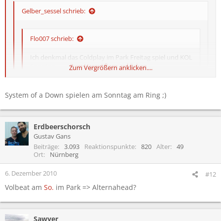
Gelber_sessel schrieb:
Flo007 schrieb:
Ich denkmal das Coldplay im Park Freitag spiel und KOL
Sonntag....
Zum Vergrößern anklicken....
Zum Vergrößern anklicken....
spekulation? immerhin haste ne 50-50 chance :P
Zum Vergrößern anklicken....
System of a Down spielen am Sonntag am Ring ;)
ja spekulation... denkemal das Coldplay Sonntag den Ring
Erdbeerschorsch
headlinen....
Gustav Gans
Beiträge
3.093
Reaktionspunkte
820
Alter
49
Ort
Nürnberg
6. Dezember 2010
#12
Volbeat am
So.
im Park => Alternahead?
Sawyer