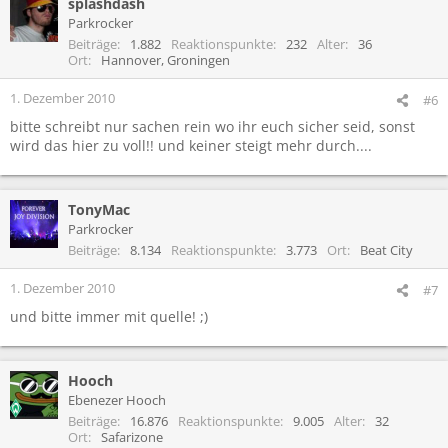
splashdash
Parkrocker
Beiträge
1.882
Reaktionspunkte
232
Alter
36
Ort
Hannover, Groningen
1. Dezember 2010
#6
bitte schreibt nur sachen rein wo ihr euch sicher seid, sonst
wird das hier zu voll!! und keiner steigt mehr durch....
TonyMac
Parkrocker
Beiträge
8.134
Reaktionspunkte
3.773
Ort
Beat City
1. Dezember 2010
#7
und bitte immer mit quelle! ;)
Hooch
Ebenezer Hooch
Beiträge
16.876
Reaktionspunkte
9.005
Alter
32
Ort
Safarizone