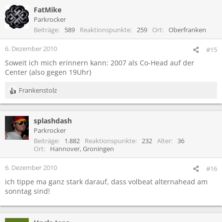
FatMike
Parkrocker
Beiträge
589
Reaktionspunkte
259
Ort
Oberfranken
6. Dezember 2010
#15
Soweit ich mich erinnern kann: 2007 als Co-Head auf der
Center (also gegen 19Uhr)
Frankenstolz
R
e
a
splashdash
k
t
Parkrocker
i
Beiträge
1.882
Reaktionspunkte
232
Alter
36
o
Ort
Hannover, Groningen
n
e
6. Dezember 2010
#16
n
ich tippe ma ganz stark darauf, dass volbeat alternahead am
:
sonntag sind!