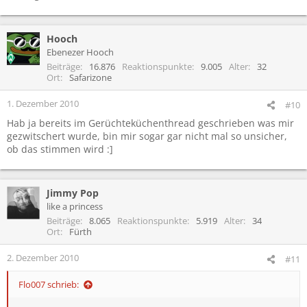
Hooch
Ebenezer Hooch
Beiträge
16.876
Reaktionspunkte
9.005
Alter
32
Ort
Safarizone
1. Dezember 2010
#10
Hab ja bereits im Gerüchteküchenthread geschrieben was mir
gezwitschert wurde, bin mir sogar gar nicht mal so unsicher,
ob das stimmen wird :]
Jimmy Pop
like a princess
Beiträge
8.065
Reaktionspunkte
5.919
Alter
34
Ort
Fürth
2. Dezember 2010
#11
Flo007 schrieb: