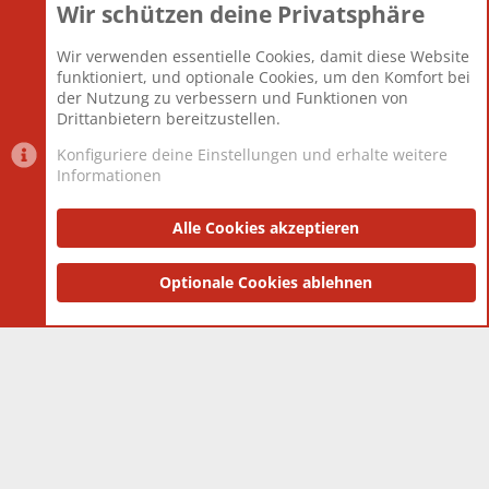
Wir schützen deine Privatsphäre
Themen
22.121
Beiträge
825.694
Wir verwenden essentielle Cookies, damit diese Website
Mitglieder
12.427
funktioniert, und optionale Cookies, um den Komfort bei
Neuestes Mitglied
Berlin
der Nutzung zu verbessern und Funktionen von
Drittanbietern bereitzustellen.
Konfiguriere deine Einstellungen und erhalte weitere
Informationen
Datenschutz-Einstellungen
PR Light
Deutsch [Du]
Nutzungsbedingungen
Alle Cookies akzeptieren
Datenschutzerklärung
Impressum
®
Community platform by XenForo
Optionale Cookies ablehnen
© 2010-2025 XenForo Ltd.
|
Style
and add-ons by ThemeHouse