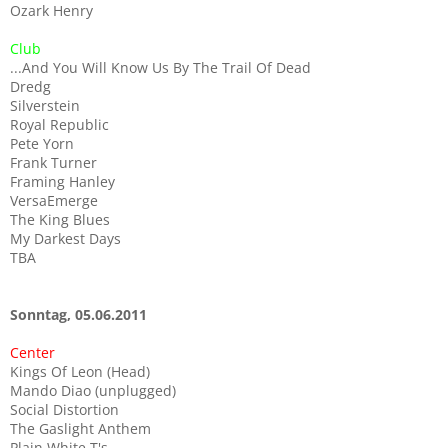
Ozark Henry
Club
...And You Will Know Us By The Trail Of Dead
Dredg
Silverstein
Royal Republic
Pete Yorn
Frank Turner
Framing Hanley
VersaEmerge
The King Blues
My Darkest Days
TBA
Sonntag, 05.06.2011
Center
Kings Of Leon (Head)
Mando Diao (unplugged)
Social Distortion
The Gaslight Anthem
Plain White T's