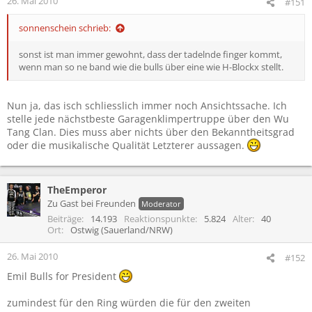
26. Mai 2010
#151
n
:
sonnenschein schrieb:
sonst ist man immer gewohnt, dass der tadelnde finger kommt,
wenn man so ne band wie die bulls über eine wie H-Blockx stellt.
Nun ja, das isch schliesslich immer noch Ansichtssache. Ich
stelle jede nächstbeste Garagenklimpertruppe über den Wu
Tang Clan. Dies muss aber nichts über den Bekanntheitsgrad
oder die musikalische Qualität Letzterer aussagen.
TheEmperor
Zu Gast bei Freunden
Moderator
Beiträge
14.193
Reaktionspunkte
5.824
Alter
40
Ort
Ostwig (Sauerland/NRW)
26. Mai 2010
#152
Emil Bulls for President
zumindest für den Ring würden die für den zweiten