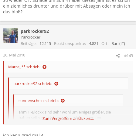
So wieder OT: Schade um Sum41 aber dieses Jahr ist es schon
ein ziemliches drunter und drüber mit Absagen oder mein ich
das bloß?
parkrocker92
Parkrocker
Beiträge
12.115
Reaktionspunkte
4.821
Ort
Bari (IT)
26. Mai 2010
#143
Marce_** schrieb:
parkrocker92 schrieb:
sonnenschein schrieb:
ähm H-Blockx sind sehr wohl um einiges größer, sie
haben seit vielen jahren erfolgreiche alben und
Zum Vergrößern anklicken....
existieren auch schon seit 1990. is zwar schon weng her
aber sie haben auch schon nen cometen und ne
goldene schallplatte eingesackt.
Zum Vergrößern anklicken....
ich kenn grad mal 4....
Zum Vergrößern anklicken....