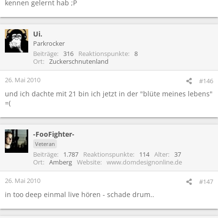
kennen gelernt hab ;P
ich kenn grad mal 4....
aber auch nur weil ich auf youtube die angehört hab weil die für
Ui.
ja, ich kenne höchstens 7lieder von denen
rip bestätigt worden sind ;)
Parkrocker
Beiträge
316
Reaktionspunkte
8
Ort
Zuckerschnutenland
26. Mai 2010
#146
und ich dachte mit 21 bin ich jetzt in der "blüte meines lebens"
=(
-FooFighter-
Veteran
Beiträge
1.787
Reaktionspunkte
114
Alter
37
Ort
Amberg
Website
www.domdesignonline.de
26. Mai 2010
#147
in too deep einmal live hören - schade drum..