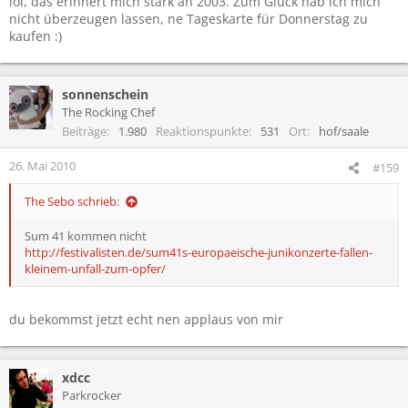
lol, das erinnert mich stark an 2003. Zum Glück hab ich mich
n
:
nicht überzeugen lassen, ne Tageskarte für Donnerstag zu
kaufen :)
sonnenschein
The Rocking Chef
Beiträge
1.980
Reaktionspunkte
531
Ort
hof/saale
26. Mai 2010
#159
The Sebo schrieb:
Sum 41 kommen nicht
http://festivalisten.de/sum41s-europaeische-junikonzerte-fallen-
kleinem-unfall-zum-opfer/
du bekommst jetzt echt nen applaus von mir
xdcc
Parkrocker