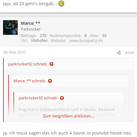
Jaja, ab 20 geht's bergab...
Marce_**
Parkrocker
Beiträge
270
Reaktionspunkte
8
Alter
32
Ort
Vilshofen
Website
www.bsmparty.de
26. Mai 2010
#145
parkrocker92 schrieb:
Marce_** schrieb:
parkrocker92 schrieb:
Frag mal in Süddeutschland nach H-Blockx; die kennt
kaum (noch) einer. Die Bulls sind da schon um einiges
Zum Vergrößern anklicken....
bekannter.
Da hilft auch son komischer Comet (auf den ich als
Band nicht unbedingt soo stolz wäre^^) und ne
ja, ich muss sagen das ich auch 4 davon in youtube heute neu
Zum Vergrößern anklicken....
goldene Schallplatte nicht weiter. ;)
Zum Vergrößern anklicken....