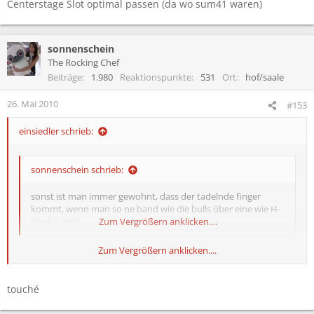
Centerstage Slot optimal passen (da wo sum41 waren)
sonnenschein
The Rocking Chef
Beiträge
1.980
Reaktionspunkte
531
Ort
hof/saale
26. Mai 2010
#153
einsiedler schrieb:
sonnenschein schrieb:
sonst ist man immer gewohnt, dass der tadelnde finger
kommt, wenn man so ne band wie die bulls über eine wie H-
Blockx stellt.
Zum Vergrößern anklicken....
Zum Vergrößern anklicken....
Nun ja, das isch schliesslich immer noch Ansichtssache. Ich stelle
jede nächstbeste Garagenklimpertruppe über den Wu Tang Clan.
Dies muss aber nichts über den Bekanntheitsgrad oder die
touché
musikalische Qualität Letzterer aussagen.