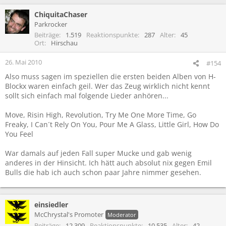
ChiquitaChaser
Parkrocker
Beiträge
1.519
Reaktionspunkte
287
Alter
45
Ort
Hirschau
26. Mai 2010
#154
Also muss sagen im speziellen die ersten beiden Alben von H-
Blockx waren einfach geil. Wer das Zeug wirklich nicht kennt
sollt sich einfach mal folgende Lieder anhören...
Move, Risin High, Revolution, Try Me One More Time, Go
Freaky, I Can´t Rely On You, Pour Me A Glass, Little Girl, How Do
You Feel
War damals auf jeden Fall super Mucke und gab wenig
anderes in der Hinsicht. Ich hätt auch absolut nix gegen Emil
Bulls die hab ich auch schon paar Jahre nimmer gesehen.
einsiedler
McChrystal's Promoter
Moderator
Beiträge
12.309
Reaktionspunkte
10.535
Alter
42