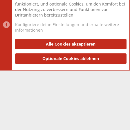
Mitglieder
12.427
funktioniert, und optionale Cookies, um den Komfort bei
Neuestes Mitglied
Berlin
der Nutzung zu verbessern und Funktionen von
Drittanbietern bereitzustellen.
Konfiguriere deine Einstellungen und erhalte weitere
Informationen
Datenschutz-Einstellungen
PR Light
Deutsch [Du]
Nutzungsbedingungen
Alle Cookies akzeptieren
Datenschutzerklärung
Impressum
®
Community platform by XenForo
Optionale Cookies ablehnen
© 2010-2025 XenForo Ltd.
|
Style
and add-ons by ThemeHouse