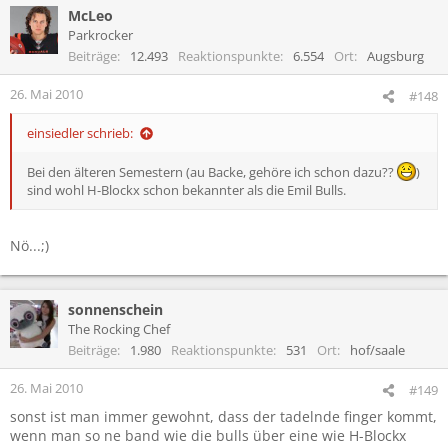
McLeo
Parkrocker
Beiträge
12.493
Reaktionspunkte
6.554
Ort
Augsburg
26. Mai 2010
#148
einsiedler schrieb:
Bei den älteren Semestern (au Backe, gehöre ich schon dazu??
)
sind wohl H-Blockx schon bekannter als die Emil Bulls.
Nö...;)
sonnenschein
The Rocking Chef
Beiträge
1.980
Reaktionspunkte
531
Ort
hof/saale
26. Mai 2010
#149
sonst ist man immer gewohnt, dass der tadelnde finger kommt,
wenn man so ne band wie die bulls über eine wie H-Blockx