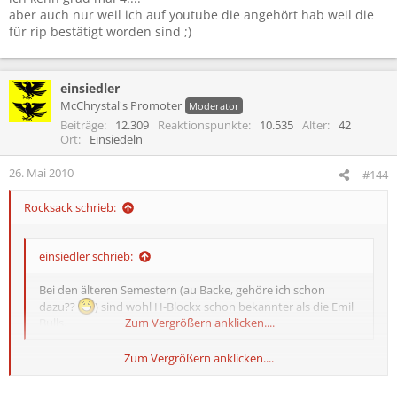
aber auch nur weil ich auf youtube die angehört hab weil die
für rip bestätigt worden sind ;)
Frag mal in Süddeutschland nach H-Blockx; die kennt kaum
(noch) einer. Die Bulls sind da schon um einiges bekannter.
ja, ich kenne höchstens 7lieder von denen
Da hilft auch son komischer Comet (auf den ich als Band
einsiedler
nicht unbedingt soo stolz wäre^^) und ne goldene
Schallplatte nicht weiter. ;)
McChrystal's Promoter
Moderator
Beiträge
12.309
Reaktionspunkte
10.535
Alter
42
Ort
Einsiedeln
26. Mai 2010
#144
Rocksack schrieb:
einsiedler schrieb:
Bei den älteren Semestern (au Backe, gehöre ich schon
dazu??
) sind wohl H-Blockx schon bekannter als die Emil
Bulls.
Zum Vergrößern anklicken....
Zum Vergrößern anklicken....
verdammt, dann gehör ich auch zu den "Alten"