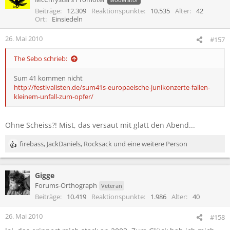
Beiträge
12.309
Reaktionspunkte
10.535
Alter
42
Ort
Einsiedeln
26. Mai 2010
#157
The Sebo schrieb:
Sum 41 kommen nicht
http://festivalisten.de/sum41s-europaeische-junikonzerte-fallen-
kleinem-unfall-zum-opfer/
Ohne Scheiss?! Mist, das versaut mit glatt den Abend...
firebass
,
JackDaniels
,
Rocksack
und eine weitere Person
R
e
a
Gigge
k
t
Forums-Orthograph
Veteran
i
Beiträge
10.419
Reaktionspunkte
1.986
Alter
40
o
n
26. Mai 2010
#158
e