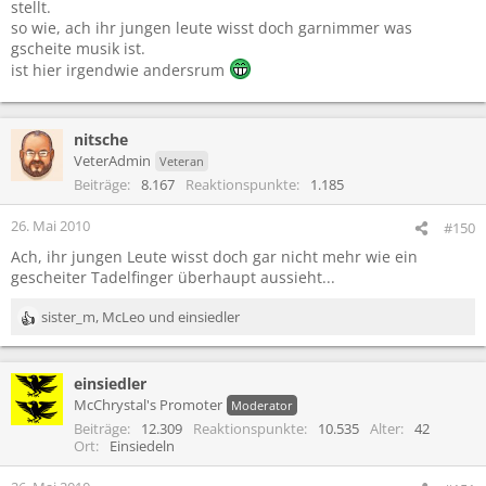
stellt.
so wie, ach ihr jungen leute wisst doch garnimmer was
gscheite musik ist.
ist hier irgendwie andersrum
nitsche
VeterAdmin
Veteran
Beiträge
8.167
Reaktionspunkte
1.185
26. Mai 2010
#150
Ach, ihr jungen Leute wisst doch gar nicht mehr wie ein
gescheiter Tadelfinger überhaupt aussieht...
sister_m
,
McLeo
und
einsiedler
R
e
a
einsiedler
k
t
McChrystal's Promoter
Moderator
i
Beiträge
12.309
Reaktionspunkte
10.535
Alter
42
o
Ort
Einsiedeln
n
e