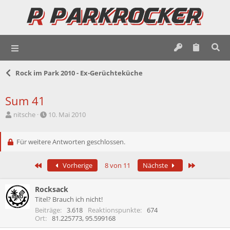
Rock im Park 2010 - Ex-Gerüchteküche
Sum 41
E
E
nitsche
10. Mai 2010
r
r
s
s
t
Für weitere Antworten geschlossen.
t
e
e
l
l
Erste
Letzte
Vorherige
8 von 11
Nächste
l
l
e
t
r
a
Rocksack
m
Titel? Brauch ich nicht!
Beiträge
3.618
Reaktionspunkte
674
Ort
81.225773, 95.599168