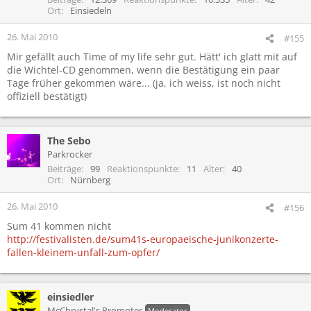
Ort
Einsiedeln
26. Mai 2010
#155
Mir gefällt auch Time of my life sehr gut. Hätt' ich glatt mit auf
die Wichtel-CD genommen, wenn die Bestätigung ein paar
Tage früher gekommen wäre... (ja, ich weiss, ist noch nicht
offiziell bestätigt)
The Sebo
Parkrocker
Beiträge
99
Reaktionspunkte
11
Alter
40
Ort
Nürnberg
26. Mai 2010
#156
Sum 41 kommen nicht
http://festivalisten.de/sum41s-europaeische-junikonzerte-
fallen-kleinem-unfall-zum-opfer/
einsiedler
McChrystal's Promoter
Moderator