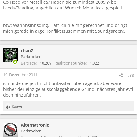
Co-Head vor Metallica? Haben sie zumindest 2009(?) bei
Leeds/Reading, angeblich auf Wunsch Metallicas, gespielt.
btw: Wahnnsinnsding. Hätt ich nie mit gerechnet und bringt
mich gerade in arge Konflikt (zusammen mit Soundgarden).
chaoZ
Parkrocker
Beiträge
10.269
Reaktionspunkte
4.022
19. Dezember 2011
#38
ich finde die jetzt nicht unfassbar überragend, aber wäre
bisher der einzige ausschlaggebende Grund, nächstes Jahr evtl
doch hinzufahren.
Ksaver
R
e
a
Alternatronic
k
t
Parkrocker
i