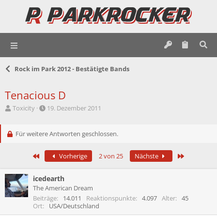
Rock im Park 2012 - Bestätigte Bands
Tenacious D
E
E
Toxicity
19. Dezember 2011
r
r
s
s
t
Für weitere Antworten geschlossen.
t
e
e
l
l
Erste
Letzte
Vorherige
2 von 25
Nächste
l
l
e
t
r
a
icedearth
m
The American Dream
Beiträge
14.011
Reaktionspunkte
4.097
Alter
45
Ort
USA/Deutschland