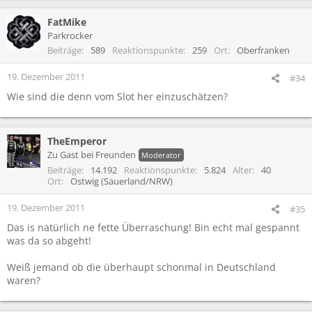
FatMike
Parkrocker
Beiträge
589
Reaktionspunkte
259
Ort
Oberfranken
19. Dezember 2011
#34
Wie sind die denn vom Slot her einzuschätzen?
TheEmperor
Zu Gast bei Freunden
Moderator
Beiträge
14.192
Reaktionspunkte
5.824
Alter
40
Ort
Ostwig (Sauerland/NRW)
19. Dezember 2011
#35
Das is natürlich ne fette Überraschung! Bin echt mal gespannt
was da so abgeht!
Weiß jemand ob die überhaupt schonmal in Deutschland
waren?