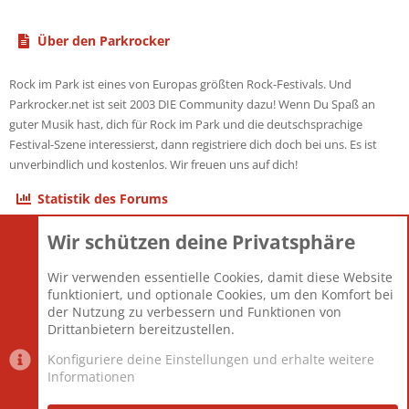
Über den Parkrocker
Rock im Park ist eines von Europas größten Rock-Festivals. Und
Parkrocker.net ist seit 2003 DIE Community dazu! Wenn Du Spaß an
guter Musik hast, dich für Rock im Park und die deutschsprachige
Festival-Szene interessierst, dann registriere dich doch bei uns. Es ist
unverbindlich und kostenlos. Wir freuen uns auf dich!
Statistik des Forums
Wir schützen deine Privatsphäre
Themen
22.121
Beiträge
825.692
Wir verwenden essentielle Cookies, damit diese Website
Mitglieder
12.427
funktioniert, und optionale Cookies, um den Komfort bei
Neuestes Mitglied
Berlin
der Nutzung zu verbessern und Funktionen von
Drittanbietern bereitzustellen.
Konfiguriere deine Einstellungen und erhalte weitere
Informationen
Datenschutz-Einstellungen
PR Light
Deutsch [Du]