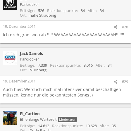
Parkrocker
Beiträge
526
Reaktionspunkte
84
Alter
34
Ort
nähe Straubing
19. Dezember 2011
#28
ich dreh grad sooo ab !!!!! WAAAAAAAAAAAAAAAAAAAAAH!!!!!!!
JackDaniels
Parkrocker
Beiträge
7.339
Reaktionspunkte
3.016
Alter
34
Ort
Nürnberg
19. Dezember 2011
#29
Auch hier: Werd ich mich mal intensiver damit beschäftigen
müssen, kenne nur die bekanntesten Songs ;)
El_Cattivo
El_lenlange Wartezeit
Moderator
Beiträge
14.612
Reaktionspunkte
10.628
Alter
35
Ort
Dude Ranch