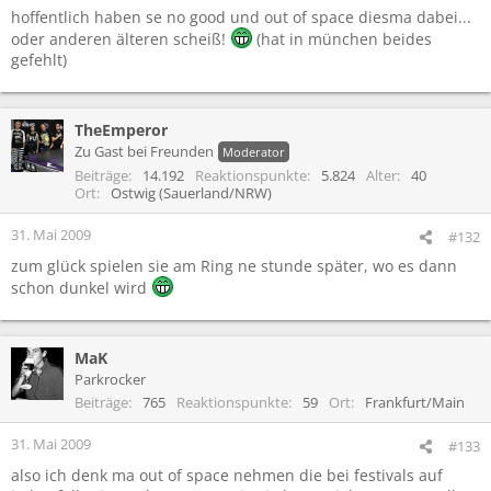
hoffentlich haben se no good und out of space diesma dabei...
oder anderen älteren scheiß!
(hat in münchen beides
gefehlt)
TheEmperor
Zu Gast bei Freunden
Moderator
Beiträge
14.192
Reaktionspunkte
5.824
Alter
40
Ort
Ostwig (Sauerland/NRW)
31. Mai 2009
#132
zum glück spielen sie am Ring ne stunde später, wo es dann
schon dunkel wird
MaK
Parkrocker
Beiträge
765
Reaktionspunkte
59
Ort
Frankfurt/Main
31. Mai 2009
#133
also ich denk ma out of space nehmen die bei festivals auf