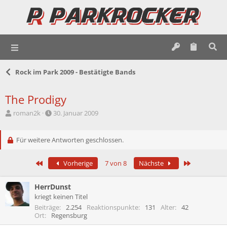
Rock im Park 2009 - Bestätigte Bands
The Prodigy
E
E
roman2k
30. Januar 2009
r
r
s
s
t
Für weitere Antworten geschlossen.
t
e
e
l
l
Erste
Letzte
Vorherige
7 von 8
Nächste
l
l
e
t
r
a
HerrDunst
m
kriegt keinen Titel
Beiträge
2.254
Reaktionspunkte
131
Alter
42
Ort
Regensburg