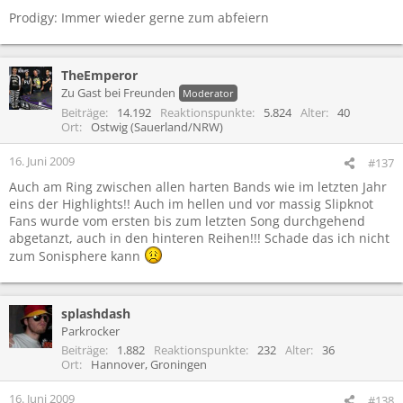
Prodigy: Immer wieder gerne zum abfeiern
TheEmperor
Zu Gast bei Freunden
Moderator
Beiträge
14.192
Reaktionspunkte
5.824
Alter
40
Ort
Ostwig (Sauerland/NRW)
16. Juni 2009
#137
Auch am Ring zwischen allen harten Bands wie im letzten Jahr
eins der Highlights!! Auch im hellen und vor massig Slipknot
Fans wurde vom ersten bis zum letzten Song durchgehend
abgetanzt, auch in den hinteren Reihen!!! Schade das ich nicht
zum Sonisphere kann
splashdash
Parkrocker
Beiträge
1.882
Reaktionspunkte
232
Alter
36
Ort
Hannover, Groningen
16. Juni 2009
#138