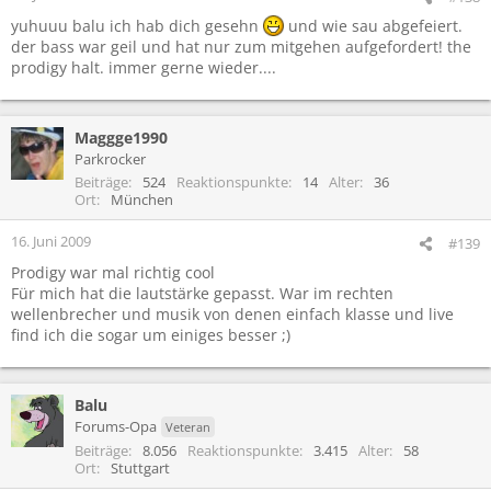
yuhuuu balu ich hab dich gesehn
und wie sau abgefeiert.
der bass war geil und hat nur zum mitgehen aufgefordert! the
prodigy halt. immer gerne wieder....
Maggge1990
Parkrocker
Beiträge
524
Reaktionspunkte
14
Alter
36
Ort
München
16. Juni 2009
#139
Prodigy war mal richtig cool
Für mich hat die lautstärke gepasst. War im rechten
wellenbrecher und musik von denen einfach klasse und live
find ich die sogar um einiges besser ;)
Balu
Forums-Opa
Veteran
Beiträge
8.056
Reaktionspunkte
3.415
Alter
58
Ort
Stuttgart