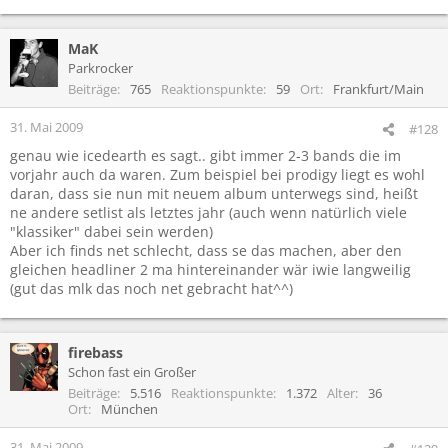
MaK
Parkrocker
Beiträge
765
Reaktionspunkte
59
Ort
Frankfurt/Main
31. Mai 2009
#128
genau wie icedearth es sagt.. gibt immer 2-3 bands die im
vorjahr auch da waren. Zum beispiel bei prodigy liegt es wohl
daran, dass sie nun mit neuem album unterwegs sind, heißt
ne andere setlist als letztes jahr (auch wenn natürlich viele
"klassiker" dabei sein werden)
Aber ich finds net schlecht, dass se das machen, aber den
gleichen headliner 2 ma hintereinander wär iwie langweilig
(gut das mlk das noch net gebracht hat^^)
firebass
Schon fast ein Großer
Beiträge
5.516
Reaktionspunkte
1.372
Alter
36
Ort
München
31. Mai 2009