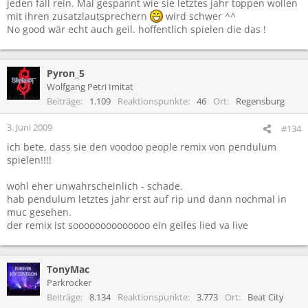
jeden fall rein. Mal gespannt wie sie letztes jahr toppen wollen
mit ihren zusatzlautsprechern
wird schwer ^^
No good wär echt auch geil. hoffentlich spielen die das !
Pyron_5
Wolfgang Petri Imitat
Beiträge
1.109
Reaktionspunkte
46
Ort
Regensburg
3. Juni 2009
#134
ich bete, dass sie den voodoo people remix von pendulum
spielen!!!!
wohl eher unwahrscheinlich - schade.
hab pendulum letztes jahr erst auf rip und dann nochmal in
muc gesehen.
der remix ist soooooooooooooo ein geiles lied va live
TonyMac
Parkrocker
Beiträge
8.134
Reaktionspunkte
3.773
Ort
Beat City