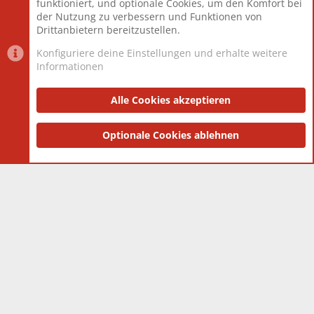
funktioniert, und optionale Cookies, um den Komfort bei
Neuestes Mitglied
Toddster85
der Nutzung zu verbessern und Funktionen von
Drittanbietern bereitzustellen.
Konfiguriere deine Einstellungen und erhalte weitere
Informationen
Datenschutz-Einstellungen
PR Light
Deutsch [Du]
Nutzungsbedingungen
Alle Cookies akzeptieren
Datenschutzerklärung
Impressum
®
Community platform by XenForo
Optionale Cookies ablehnen
© 2010-2025 XenForo Ltd.
|
Style
and add-ons by ThemeHouse