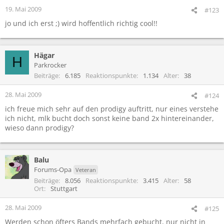
19. Mai 2009
#123
jo und ich erst ;) wird hoffentlich richtig cool!!
Hägar
H
Parkrocker
Beiträge
6.185
Reaktionspunkte
1.134
Alter
38
28. Mai 2009
#124
ich freue mich sehr auf den prodigy auftritt, nur eines verstehe
ich nicht, mlk bucht doch sonst keine band 2x hintereinander,
wieso dann prodigy?
Balu
Forums-Opa
Veteran
Beiträge
8.056
Reaktionspunkte
3.415
Alter
58
Ort
Stuttgart
28. Mai 2009
#125
Werden schon öfters Bands mehrfach gebucht, nur nicht in