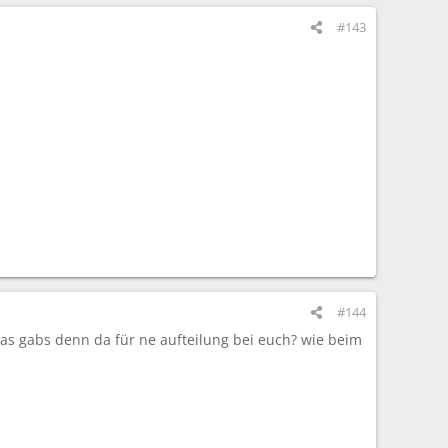
#143
#144
..was gabs denn da für ne aufteilung bei euch? wie beim