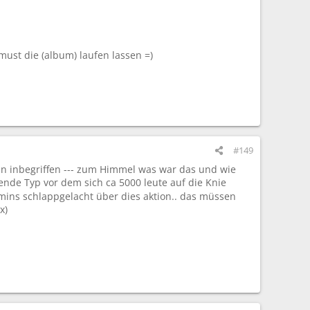
must die (album) laufen lassen =)
#149
thin inbegriffen --- zum Himmel was war das und wie
ende Typ vor dem sich ca 5000 leute auf die Knie
 mins schlappgelacht über dies aktion.. das müssen
x)