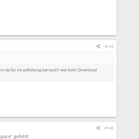
#145
 denn da für ne aufteilung bei euch? wie beim Download
#146
space" gefehlt.