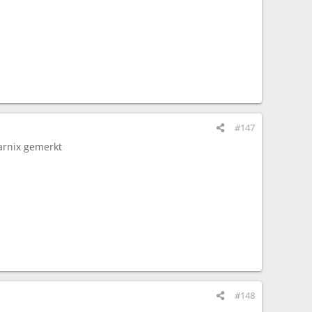
#147
arnix gemerkt
#148