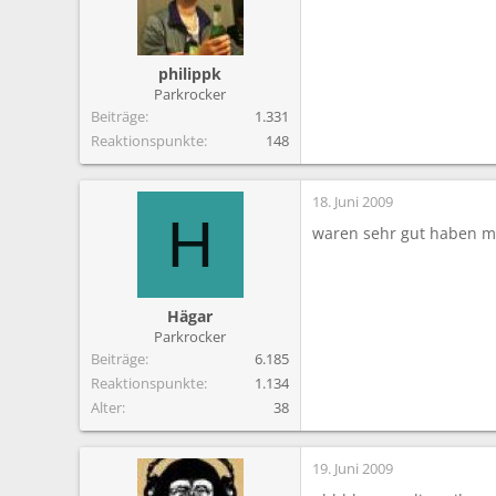
philippk
Parkrocker
Beiträge
1.331
Reaktionspunkte
148
18. Juni 2009
H
waren sehr gut haben mi
Hägar
Parkrocker
Beiträge
6.185
Reaktionspunkte
1.134
Alter
38
19. Juni 2009