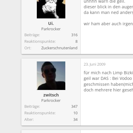
uhhhh warn die geil.
dieser blick in den augen
da kann man ned anders 
Ui.
wir ham aber auch irgend
Parkrocker
Beiträge
316
Reaktionspunkte
8
Ort
Zuckerschnutenland
23. Juni 2009
für mich nach Limp Bizki
geil war DAS : Bei Vodoo
geschmissen haben(mich
doch mehrere hier gese
zwitsch
Parkrocker
Beiträge
347
Reaktionspunkte
10
Alter
34