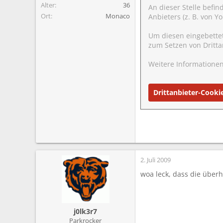
Alter
36
An dieser Stelle befin
Ort
Monaco
Anbieters (z. B. von 
Um diesen eingebette
zum Setzen von Dritta
Weitere Informationen
Drittanbieter-Cooki
2. Juli 2009
woa leck, dass die übe
j0lk3r7
Parkrocker