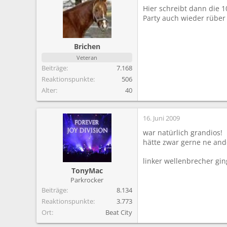
m
Hier schreibt dann die 1
Party auch wieder rüber
Brichen
Veteran
Beiträge
7.168
Reaktionspunkte
506
Alter
40
16. Juni 2009
war natürlich grandios!
hätte zwar gerne ne and
linker wellenbrecher gin
TonyMac
Parkrocker
Beiträge
8.134
Reaktionspunkte
3.773
Ort
Beat City