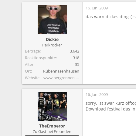
16. Juni 2009
das warn dickes ding :) 
Dickie
Parkrocker
Beiträge
3.642
Reaktionspunkte
318
Alter
35
Ort
Rübennasenhausen
Website
www.bergrennen-unterfranken.de
16. Juni 2009
sorry, ist zwar kurz off
Download festival das in 
TheEmperor
Zu Gast bei Freunden