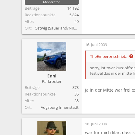
Moderator
Beiträge
14.192
Reaktionspunkte
5.824
Alter
40
Ort
Ostwig (Sauerland/NRW)
16. Juni 2009
TheEmperor schrieb:
sorry, ist zwar kurz offt
festival das in der mitte 
Enni
Parkrocker
Beiträge
873
Ja in der Mitte war frei
Reaktionspunkte
35
Alter
35
Ort
Augsburg Innenstadt
18. Juni 2009
war für mich klar, dass 