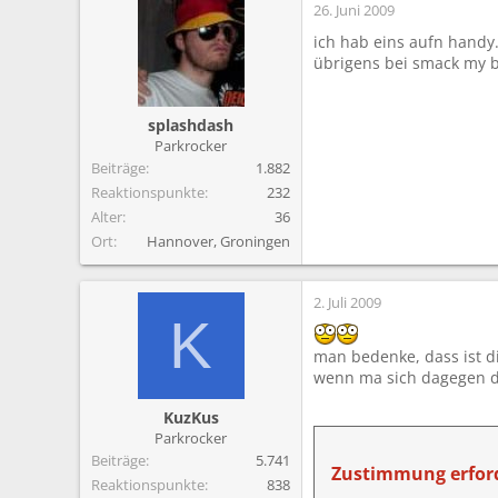
26. Juni 2009
ich hab eins aufn handy.
übrigens bei smack my b
splashdash
Parkrocker
Beiträge
1.882
Reaktionspunkte
232
Alter
36
Ort
Hannover, Groningen
2. Juli 2009
K
man bedenke, dass ist d
wenn ma sich dagegen di
KuzKus
Parkrocker
Beiträge
5.741
Zustimmung erford
Reaktionspunkte
838