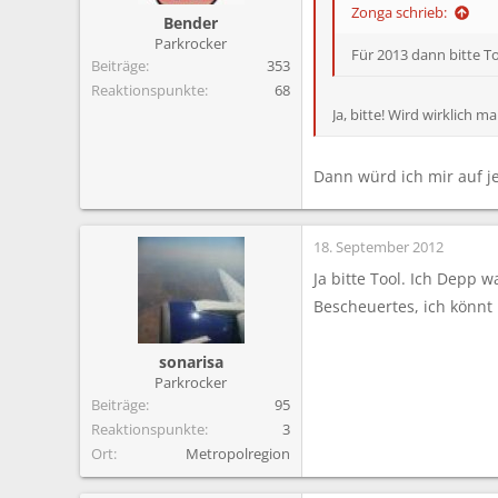
Zonga schrieb:
Bender
Parkrocker
Für 2013 dann bitte To
Beiträge
353
Reaktionspunkte
68
Ja, bitte! Wird wirklich ma
Dann würd ich mir auf je
18. September 2012
Ja bitte Tool. Ich Depp 
Bescheuertes, ich könnt 
sonarisa
Parkrocker
Beiträge
95
Reaktionspunkte
3
Ort
Metropolregion