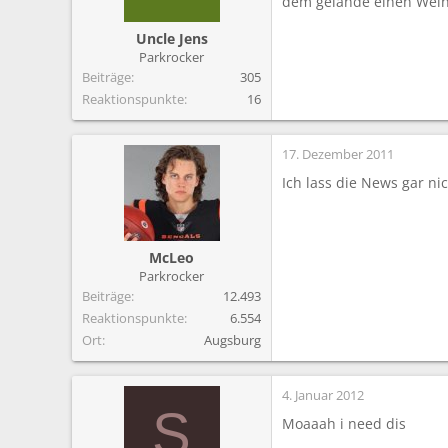
dem gelände einen Weins
m
Uncle Jens
Parkrocker
Beiträge
305
Reaktionspunkte
16
17. Dezember 2011
Ich lass die News gar ni
McLeo
Parkrocker
Beiträge
12.493
Reaktionspunkte
6.554
Ort
Augsburg
4. Januar 2012
S
Moaaah i need dis