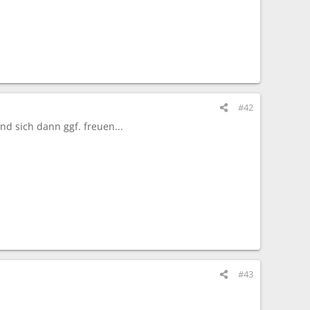
#42
nd sich dann ggf. freuen...
#43