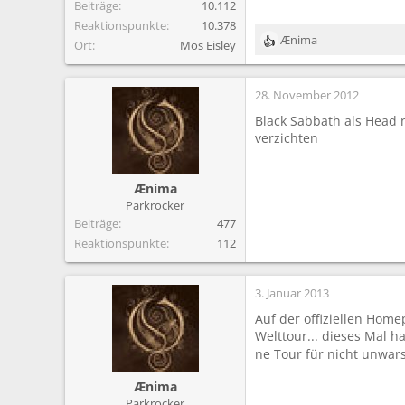
Beiträge
10.112
Reaktionspunkte
10.378
Ænima
Ort
Mos Eisley
R
e
a
28. November 2012
k
t
Black Sabbath als Head 
i
verzichten
o
n
e
Ænima
n
Parkrocker
:
Beiträge
477
Reaktionspunkte
112
3. Januar 2013
Auf der offiziellen Home
Welttour... dieses Mal h
ne Tour für nicht unwar
Ænima
Parkrocker