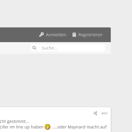
Anmelden
Registrieren
#41
cht gestimmt...
uscifer im line up haben
.....oder Maynard macht auf