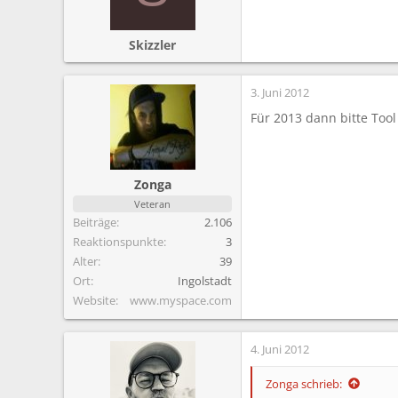
Skizzler
3. Juni 2012
Für 2013 dann bitte Tool
Zonga
Veteran
Beiträge
2.106
Reaktionspunkte
3
Alter
39
Ort
Ingolstadt
Website
www.myspace.com
4. Juni 2012
Zonga schrieb: