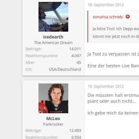
18. September 2012
sonarisa schrieb:
Ja bitte Tool. Ich Depp w
könnt mir jetzt noch in d
icedearth
The American Dream
Beiträge
14.011
Ja Tool zu verpassen ist
Reaktionspunkte
4.097
Alter
45
Eine der besten Live Ban
Ort
USA/Deutschland
19. September 2012
Die müssten halt erstma
plant oder auch nicht...
Ich gebe mich da keinen
McLeo
Parkrocker
Beiträge
12.493
Reaktionspunkte
6.554