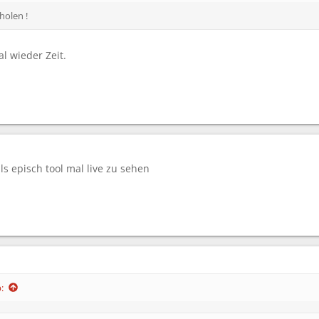
holen !
al wieder Zeit.
s episch tool mal live zu sehen
: