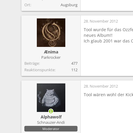
Ort
Augsburg
28. November 2012
Tool wurde für das Ozzfes
neues Album!!
Ich glaub 2001 war das O
Ænima
Parkrocker
Beiträge
477
Reaktionspunkte
112
28. November 2012
Tool wären wohl der Kick
Alphawolf
Schnauzer-Andi
Moderator