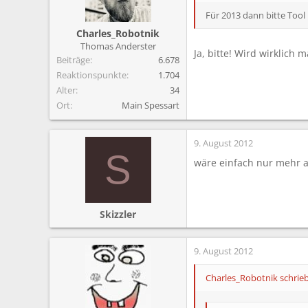
Für 2013 dann bitte Tool 
Charles_Robotnik
Thomas Anderster
Ja, bitte! Wird wirklich m
Beiträge
6.678
Reaktionspunkte
1.704
Alter
34
Ort
Main Spessart
9. August 2012
S
wäre einfach nur mehr al
Skizzler
9. August 2012
Charles_Robotnik schrieb