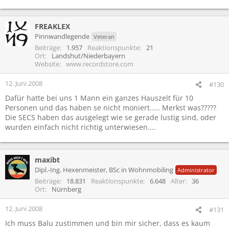
FREAKLEX
Pinnwandlegende
Veteran
Beiträge
1.957
Reaktionspunkte
21
Ort
Landshut/Niederbayern
Website
www.recordstore.com
12. Juni 2008
#130
Dafür hatte bei uns 1 Mann ein ganzes Hauszelt für 10
Personen und das haben se nicht moniert..... Merkst was?????
Die SECS haben das ausgelegt wie se gerade lustig sind, oder
wurden einfach nicht richtig unterwiesen....
maxibt
Dipl.-Ing. Hexenmeister, BSc in Wohnmobiling
Administrator
Beiträge
18.831
Reaktionspunkte
6.648
Alter
36
Ort
Nürnberg
12. Juni 2008
#131
Ich muss Balu zustimmen und bin mir sicher, dass es kaum