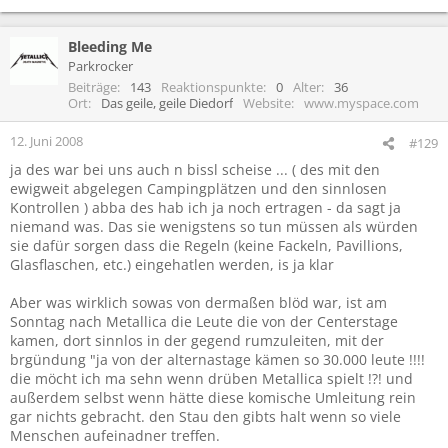
Bleeding Me
Parkrocker
Beiträge
143
Reaktionspunkte
0
Alter
36
Ort
Das geile, geile Diedorf
Website
www.myspace.com
12. Juni 2008
#129
ja des war bei uns auch n bissl scheise ... ( des mit den
ewigweit abgelegen Campingplätzen und den sinnlosen
Kontrollen ) abba des hab ich ja noch ertragen - da sagt ja
niemand was. Das sie wenigstens so tun müssen als würden
sie dafür sorgen dass die Regeln (keine Fackeln, Pavillions,
Glasflaschen, etc.) eingehatlen werden, is ja klar
Aber was wirklich sowas von dermaßen blöd war, ist am
Sonntag nach Metallica die Leute die von der Centerstage
kamen, dort sinnlos in der gegend rumzuleiten, mit der
brgündung "ja von der alternastage kämen so 30.000 leute !!!!
die möcht ich ma sehn wenn drüben Metallica spielt !?! und
außerdem selbst wenn hätte diese komische Umleitung rein
gar nichts gebracht. den Stau den gibts halt wenn so viele
Menschen aufeinadner treffen.