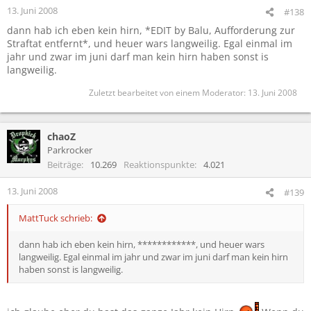
13. Juni 2008
#138
A, keine Laien engagieren, die von der gesamten Materie
Sicherheit und Ordnung keine Ahnung haben
dann hab ich eben kein hirn, *EDIT by Balu, Aufforderung zur
Straftat entfernt*, und heuer wars langweilig. Egal einmal im
B, nicht so tun, als wäre Herr Maly allein für die kompletten
jahr und zwar im juni darf man kein hirn haben sonst is
Organisationsprobleme verantwortlich
langweilig.
und
Zuletzt bearbeitet von einem Moderator:
13. Juni 2008
C, den Leuten verbieten gegen den gesunden Menschenverstand
zu handeln.
chaoZ
Parkrocker
Beiträge
10.269
Reaktionspunkte
4.021
Allein die Tatsache, dass nach den Hosen ein aus
Sicherheitsgründen völlig untragbar hoher Menschenauflauf vor
der Center richtung Alterna stattfand, der nur gut ging, weil die
13. Juni 2008
#139
Menschen selbst sich unter Kontrolle hatten, spricht sowas von
gegen deine Lobhymnen an die ganze Geschichte, dass eine
MattTuck schrieb:
weitere Diskussion eigentlich unnötig ist.
dann hab ich eben kein hirn, ************, und heuer wars
langweilig. Egal einmal im jahr und zwar im juni darf man kein hirn
haben sonst is langweilig.