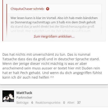
ChiquitaChaser schrieb:
Wer lesen kann is klar im Vorteil. Also ich hab mein bändchen
so Donnerstag nachmittags um 3 halb 4 in dem Dreh geholt
da stand das ja wohl direkt bei der Bändchenausgabe groß
und breit. Wer natürlich um die Zeit schon zu voll is zum
Lesen der braucht sich ned wundern ^^
Zum Vergrößern anklicken....
Zum Vergrößern anklicken....
Vielleicht denkst du zukünftig erst mal, bevor du einen weiteren,
Das hat nichts mit unverschämt zu tun. Das is nunmal
präpubertären Kommentar von dir abgibst. Du kennst die Leute
Tatsache dass das da groß und in deutscher Sprache stand.
hier gar nicht, frage ich mich, mit welchem Hintergrund du dir (als
Wenn der jenige dieser nicht mächtig is was er aber
einziger) erlaubst so nen unverschämten Ton an den Tag zu legen.
anscheinend sein muss ausser er textet hier mit Duden rein
Du bist nich der Mittelpunkt des Universums.
hat er halt Pech gehabt. Und wenn du dich angegriffen fühlst
kann ich dir auch ned helfen ^^
Und ob du es wahrhaben willst oder nicht, im Vergleich zu anderen
Festivals (weiß ja nich wo du außer Rock im Park und Rock am
Acker schon warst...) war die Organisation und vor allem das
Informationsmanagement definitv nicht ausreichend.
MattTuck
Parkrocker
Wenn die Veranstalter schon wissen, was dieses Jahr auf sie
Beiträge
6
Reaktionspunkte
0
Alter
37
zukommt, dann kann ich