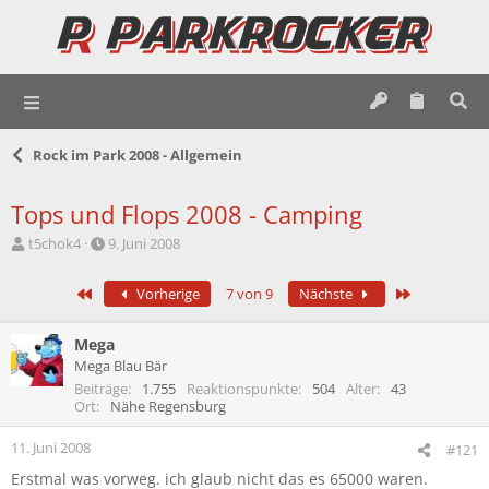
Rock im Park 2008 - Allgemein
Tops und Flops 2008 - Camping
E
E
t5chok4
9. Juni 2008
r
r
s
s
Erste
Letzte
Vorherige
7 von 9
Nächste
t
t
e
e
l
l
Mega
l
l
Mega Blau Bär
e
t
Beiträge
1.755
Reaktionspunkte
504
Alter
43
r
a
Ort
Nähe Regensburg
m
11. Juni 2008
#121
Erstmal was vorweg. ich glaub nicht das es 65000 waren.