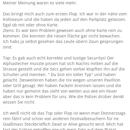
Meiner Meinung waren es viele mehr.
Das bringt mich auch zum ersten Flop. Ich war in der nähe vom
Kolloseum und die haben da jeden auf den Parkplatz gelassen.
Egal ob mit oder ohne Karte.
2tens: Es wär kein Problem gewesen auch ohne Karte rein zu
kommen. Die konnten die riesen Fläche gar nicht bewachen.
Ich habs ja selbst gesehen das Leute übern Zaun gesprungen
sind.
Top: Es gab auch echt korrekte und lustige Securitys! Der
Alphastecher musste pissen hat sich Nachts mitten auf die
Strasse gestellt und die Secs gehen vorbei klopften ihn auf die
Schulter und meinten. " Du bist ein toller Typ" und haben
gelacht. Desweiteren haben die nix wegen unseren Pavillion
oder Grill gesagt. Wir haben Fackeln brennen lassen und die
haben nur gemeint das sieht von weiten aus wie ein Feuer
aber das is kein Problem für uns. Wie die Polizei drüber denkt
wissen Sie nicht.
Ich weiß nicht ob das Top oder Flop ist wenn man Donnerstags
rein fährt und schon von anderen Festivalbesuchern für ne
Goaßmass Steckbrieflich Dead or Alive gesucht wird. Mich hat
fast der Schlag getroffen wie ich mein Foto auf dem Plakat