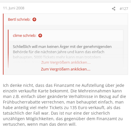
11. Juni 2008
#127
Bertl schrieb:
clime schrieb:
Schließlich will man keinen Ärger mit der genehmigenden
Behörde für die nächsten Jahre und kann das einfach
behaupten, 5000 Tickets mehr kann man trotzdem
verkaufen. Kann man ja kaum überprüfen.
Zum Vergrößern anklicken....
Zum Vergrößern anklicken....
Kann man kaum überprüfen? Was sagt da z.B. das Finanzamt
dazu?
Ich denke nicht, dass das Finanzamt ne Aufstellung über jede
einzeln verkaufte Karte bekommt. Die Mehreinnahmen kann
man z.B. einfach über geänderte Verhältnisse in Bezug auf die
Frühbucherrabatte verrechnen, man behauptet einfach, man
habe anteilig viel mehr Tickets zu 135 Euro verkauft, als das
tatsächlich der Fall war. Das ist nur eine der sicherlich
unzähligen Möglichkeiten, das gegenüber dem Finanzamt zu
vertuschen, wenn man das denn will.