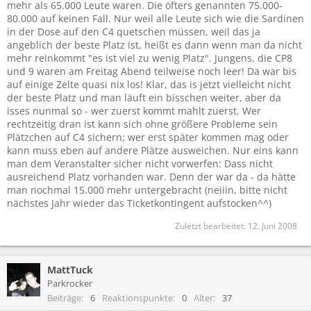
mehr als 65.000 Leute waren. Die öfters genannten 75.000-
80.000 auf keinen Fall. Nur weil alle Leute sich wie die Sardinen
in der Dose auf den C4 quetschen müssen, weil das ja
angeblich der beste Platz ist, heißt es dann wenn man da nicht
mehr reinkommt "es ist viel zu wenig Platz". Jungens, die CP8
und 9 waren am Freitag Abend teilweise noch leer! Da war bis
auf einige Zelte quasi nix los! Klar, das is jetzt vielleicht nicht
der beste Platz und man läuft ein bisschen weiter, aber da
isses nunmal so - wer zuerst kommt mahlt zuerst. Wer
rechtzeitig dran ist kann sich ohne größere Probleme sein
Plätzchen auf C4 sichern; wer erst später kommen mag oder
kann muss eben auf andere Plätze ausweichen. Nur eins kann
man dem Veranstalter sicher nicht vorwerfen: Dass nicht
ausreichend Platz vorhanden war. Denn der war da - da hätte
man nochmal 15.000 mehr untergebracht (neiiin, bitte nicht
nächstes Jahr wieder das Ticketkontingent aufstocken^^)
Zuletzt bearbeitet:
12. Juni 2008
MattTuck
Parkrocker
Beiträge
6
Reaktionspunkte
0
Alter
37