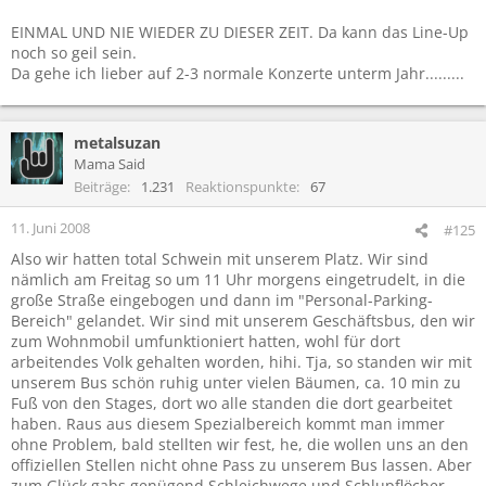
EINMAL UND NIE WIEDER ZU DIESER ZEIT. Da kann das Line-Up
noch so geil sein.
Da gehe ich lieber auf 2-3 normale Konzerte unterm Jahr.........
metalsuzan
Mama Said
Beiträge
1.231
Reaktionspunkte
67
11. Juni 2008
#125
Also wir hatten total Schwein mit unserem Platz. Wir sind
nämlich am Freitag so um 11 Uhr morgens eingetrudelt, in die
große Straße eingebogen und dann im "Personal-Parking-
Bereich" gelandet. Wir sind mit unserem Geschäftsbus, den wir
zum Wohnmobil umfunktioniert hatten, wohl für dort
arbeitendes Volk gehalten worden, hihi. Tja, so standen wir mit
unserem Bus schön ruhig unter vielen Bäumen, ca. 10 min zu
Fuß von den Stages, dort wo alle standen die dort gearbeitet
haben. Raus aus diesem Spezialbereich kommt man immer
ohne Problem, bald stellten wir fest, he, die wollen uns an den
offiziellen Stellen nicht ohne Pass zu unserem Bus lassen. Aber
zum Glück gabs genügend Schleichwege und Schlupflöcher