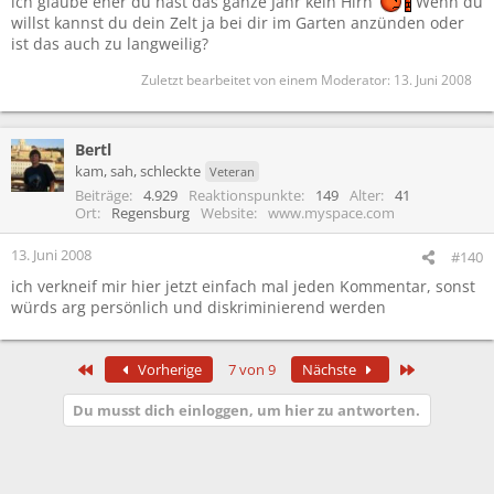
ich glaube eher du hast das ganze Jahr kein Hirn
Wenn du
willst kannst du dein Zelt ja bei dir im Garten anzünden oder
ist das auch zu langweilig?
Zuletzt bearbeitet von einem Moderator:
13. Juni 2008
Bertl
kam, sah, schleckte
Veteran
Beiträge
4.929
Reaktionspunkte
149
Alter
41
Ort
Regensburg
Website
www.myspace.com
13. Juni 2008
#140
ich verkneif mir hier jetzt einfach mal jeden Kommentar, sonst
würds arg persönlich und diskriminierend werden
Erste
Letzte
Vorherige
7 von 9
Nächste
Du musst dich einloggen, um hier zu antworten.