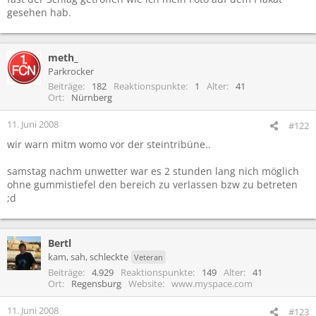
gesehen hab.
meth_
Parkrocker
Beiträge
182
Reaktionspunkte
1
Alter
41
Ort
Nürnberg
11. Juni 2008
#122
wir warn mitm womo vor der steintribüne..
samstag nachm unwetter war es 2 stunden lang nich möglich
ohne gummistiefel den bereich zu verlassen bzw zu betreten
;d
Bertl
kam, sah, schleckte
Veteran
Beiträge
4.929
Reaktionspunkte
149
Alter
41
Ort
Regensburg
Website
www.myspace.com
11. Juni 2008
#123