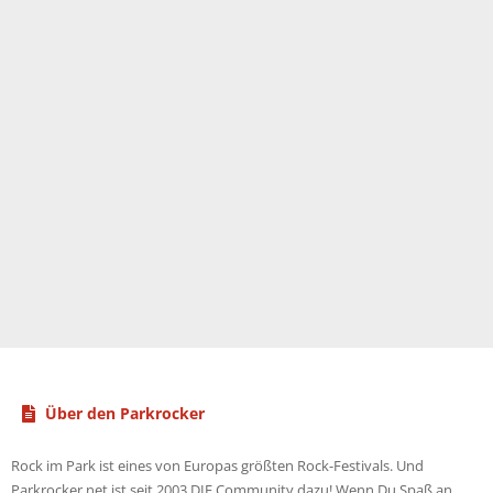
Über den Parkrocker
Rock im Park ist eines von Europas größten Rock-Festivals. Und
Parkrocker.net ist seit 2003 DIE Community dazu! Wenn Du Spaß an