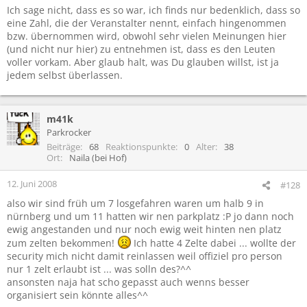
Ich sage nicht, dass es so war, ich finds nur bedenklich, dass so
eine Zahl, die der Veranstalter nennt, einfach hingenommen
bzw. übernommen wird, obwohl sehr vielen Meinungen hier
(und nicht nur hier) zu entnehmen ist, dass es den Leuten
voller vorkam. Aber glaub halt, was Du glauben willst, ist ja
jedem selbst überlassen.
m41k
Parkrocker
Beiträge
68
Reaktionspunkte
0
Alter
38
Ort
Naila (bei Hof)
12. Juni 2008
#128
also wir sind früh um 7 losgefahren waren um halb 9 in
nürnberg und um 11 hatten wir nen parkplatz :P jo dann noch
ewig angestanden und nur noch ewig weit hinten nen platz
zum zelten bekommen!
Ich hatte 4 Zelte dabei ... wollte der
security mich nicht damit reinlassen weil offiziel pro person
nur 1 zelt erlaubt ist ... was solln des?^^
ansonsten naja hat scho gepasst auch wenns besser
organisiert sein könnte alles^^