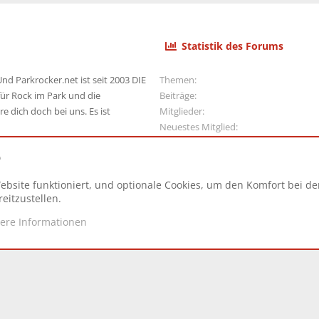
Statistik des Forums
nd Parkrocker.net ist seit 2003 DIE
Themen
ür Rock im Park und die
Beiträge
e dich doch bei uns. Es ist
Mitglieder
Neuestes Mitglied
e
ebsite funktioniert, und optionale Cookies, um den Komfort bei d
N
eitzustellen.
tere Informationen
d.
|
Style and add-ons by ThemeHouse