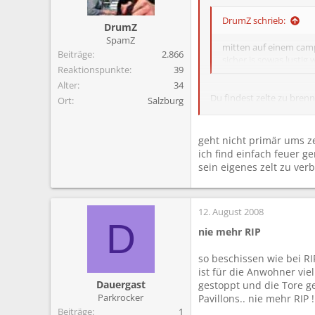
m
DrumZ schrieb:
DrumZ
SpamZ
mitten auf einem camp
Beiträge
2.866
sicher is sowas lustig 
Reaktionspunkte
39
Alter
34
Du findest zelte zu brenn
Ort
Salzburg
Wow...
geht nicht primär ums z
ich find einfach feuer ge
sein eigenes zelt zu ver
12. August 2008
D
nie mehr RIP
so beschissen wie bei RI
ist für die Anwohner vie
Dauergast
gestoppt und die Tore ge
Parkrocker
Pavillons.. nie mehr RIP
Beiträge
1