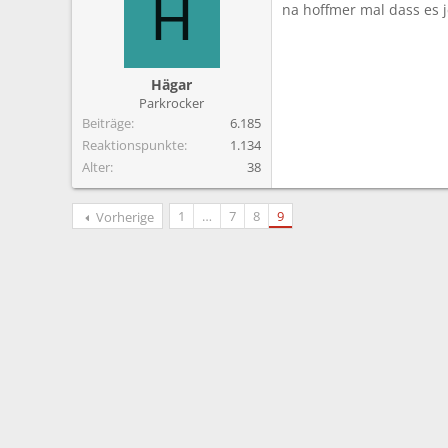
H
na hoffmer mal dass es 
Hägar
Parkrocker
Beiträge
6.185
Reaktionspunkte
1.134
Alter
38
1
…
7
8
9
Vorherige