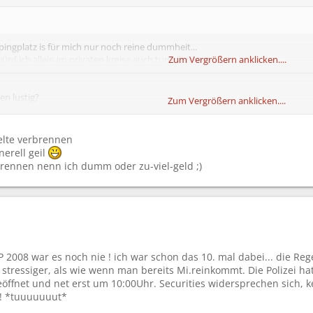
ingplatz is für mich nur noch reine dummheit...
würd ich allein im privaten kreise auch tun gib ich zu...
Zum Vergrößern anklicken....
en lustig?
Zum Vergrößern anklicken....
elte verbrennen
nerell geil
brennen nenn ich dumm oder zu-viel-geld ;)
P 2008 war es noch nie ! ich war schon das 10. mal dabei... die R
l stressiger, als wie wenn man bereits Mi.reinkommt. Die Polizei
öffnet und net erst um 10:00Uhr. Securities widersprechen sich, 
 !! *tuuuuuuut*