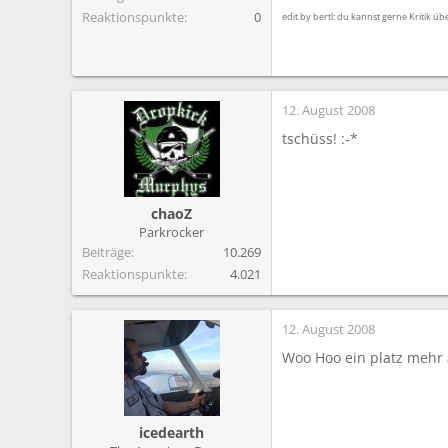
Reaktionspunkte
0
edit by bertl: du kannst gerne Kritik ü
12. August 2008
tschüss! :-*
chaoZ
Parkrocker
Beiträge
10.269
Reaktionspunkte
4.021
12. August 2008
Woo Hoo ein platz mehr 
icedearth