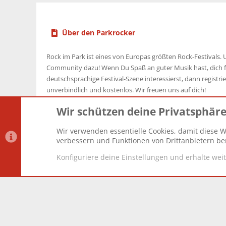
Über den Parkrocker
Rock im Park ist eines von Europas größten Rock-Festivals. U
Community dazu! Wenn Du Spaß an guter Musik hast, dich f
deutschsprachige Festival-Szene interessierst, dann registrier
unverbindlich und kostenlos. Wir freuen uns auf dich!
Wir schützen deine Privatsphär
Wir verwenden essentielle Cookies, damit diese W
Datenschutz-Einstellungen
PR Light
Deutsch [Du]
verbessern und Funktionen von Drittanbietern ber
Konfiguriere deine Einstellungen und erhalte wei
®
Community platform by XenForo
© 2010-2025 XenForo Lt