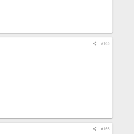
#165
#166