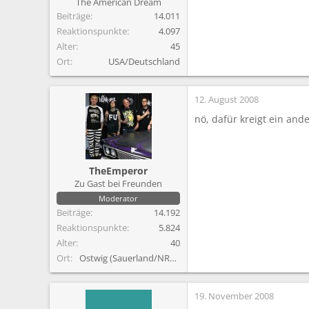
The American Dream
Beiträge
14.011
Reaktionspunkte
4.097
Alter
45
Ort
USA/Deutschland
12. August 2008
nö, dafür kreigt ein and
TheEmperor
Zu Gast bei Freunden
Moderator
Beiträge
14.192
Reaktionspunkte
5.824
Alter
40
Ort
Ostwig (Sauerland/NRW)
19. November 2008