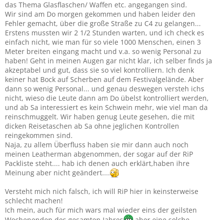
das Thema Glasflaschen/ Waffen etc. angegangen sind.
Wir sind am Do morgen gekommen und haben leider den
Fehler gemacht, über die große Straße zu C4 zu gelangen...
Erstens mussten wir 2 1/2 Stunden warten, und ich check es
einfach nicht, wie man für so viele 1000 Menschen, einen 3
Meter breiten eingang macht und v.a. so wenig Personal zu
haben! Geht in meinen Augen gar nicht klar, ich selber finds ja
akzeptabel und gut, dass sie so viel kontrolliern. Ich denk
keiner hat Bock auf Scherben auf dem Festivalgelände. Aber
dann so wenig Personal... und genau deswegen versteh ichs
nicht, wieso die Leute dann am Do übelst kontrolliert werden,
und ab Sa interessiert es kein Schwein mehr, wie viel man da
reinschmuggelt. Wir haben genug Leute gesehen, die mit
dicken Reisetaschen ab Sa ohne jeglichen Kontrollen
reingekommen sind.
Naja, zu allem Überfluss haben sie mir dann auch noch
meinen Leatherman abgenommen, der sogar auf der RiP
Packliste steht.... hab ich denen auch erklärt,haben ihre
Meinung aber nicht geändert....
Versteht mich nich falsch, ich will RiP hier in keinsterweise
schlecht machen!
Ich mein, auch für mich wars mal wieder eins der geilsten
Wochenenden des gesamten Jahres
aber eine solche