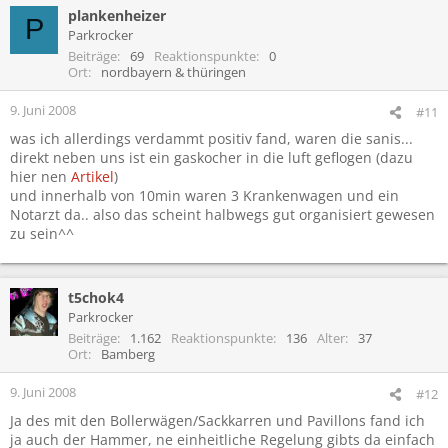
plankenheizer
P
Parkrocker
Beiträge
69
Reaktionspunkte
0
Ort
nordbayern & thüringen
9. Juni 2008
#11
was ich allerdings verdammt positiv fand, waren die sanis...
direkt neben uns ist ein gaskocher in die luft geflogen (dazu
hier nen
Artikel
)
und innerhalb von 10min waren 3 Krankenwagen und ein
Notarzt da.. also das scheint halbwegs gut organisiert gewesen
zu sein^^
t5chok4
Parkrocker
Beiträge
1.162
Reaktionspunkte
136
Alter
37
Ort
Bamberg
9. Juni 2008
#12
Ja des mit den Bollerwägen/Sackkarren und Pavillons fand ich
ja auch der Hammer, ne einheitliche Regelung gibts da einfach