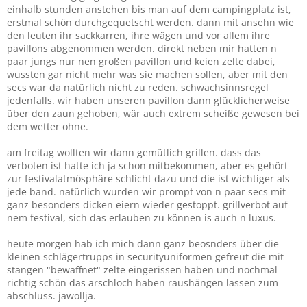
einhalb stunden anstehen bis man auf dem campingplatz ist,
erstmal schön durchgequetscht werden. dann mit ansehn wie
den leuten ihr sackkarren, ihre wägen und vor allem ihre
pavillons abgenommen werden. direkt neben mir hatten n
paar jungs nur nen großen pavillon und keien zelte dabei,
wussten gar nicht mehr was sie machen sollen, aber mit den
secs war da natürlich nicht zu reden. schwachsinnsregel
jedenfalls. wir haben unseren pavillon dann glücklicherweise
über den zaun gehoben, wär auch extrem scheiße gewesen bei
dem wetter ohne.
am freitag wollten wir dann gemütlich grillen. dass das
verboten ist hatte ich ja schon mitbekommen, aber es gehört
zur festivalatmösphäre schlicht dazu und die ist wichtiger als
jede band. natürlich wurden wir prompt von n paar secs mit
ganz besonders dicken eiern wieder gestoppt. grillverbot auf
nem festival, sich das erlauben zu können is auch n luxus.
heute morgen hab ich mich dann ganz beosnders über die
kleinen schlägertrupps in securityuniformen gefreut die mit
stangen "bewaffnet" zelte eingerissen haben und nochmal
richtig schön das arschloch haben raushängen lassen zum
abschluss. jawollja.