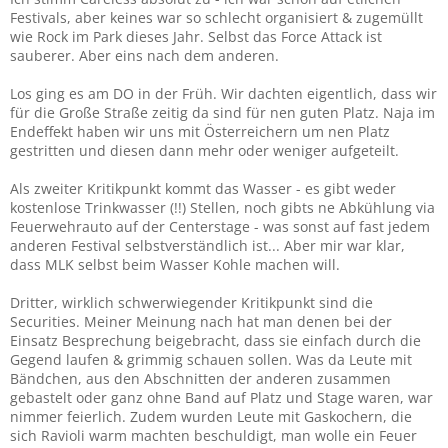
Festivals, aber keines war so schlecht organisiert & zugemüllt
wie Rock im Park dieses Jahr. Selbst das Force Attack ist
sauberer. Aber eins nach dem anderen.
Los ging es am DO in der Früh. Wir dachten eigentlich, dass wir
für die Große Straße zeitig da sind für nen guten Platz. Naja im
Endeffekt haben wir uns mit Österreichern um nen Platz
gestritten und diesen dann mehr oder weniger aufgeteilt.
Als zweiter Kritikpunkt kommt das Wasser - es gibt weder
kostenlose Trinkwasser (!!) Stellen, noch gibts ne Abkühlung via
Feuerwehrauto auf der Centerstage - was sonst auf fast jedem
anderen Festival selbstverständlich ist... Aber mir war klar,
dass MLK selbst beim Wasser Kohle machen will.
Dritter, wirklich schwerwiegender Kritikpunkt sind die
Securities. Meiner Meinung nach hat man denen bei der
Einsatz Besprechung beigebracht, dass sie einfach durch die
Gegend laufen & grimmig schauen sollen. Was da Leute mit
Bändchen, aus den Abschnitten der anderen zusammen
gebastelt oder ganz ohne Band auf Platz und Stage waren, war
nimmer feierlich. Zudem wurden Leute mit Gaskochern, die
sich Ravioli warm machten beschuldigt, man wolle ein Feuer