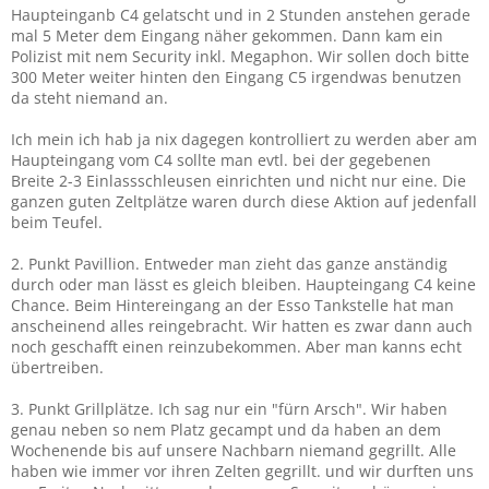
Haupteinganb C4 gelatscht und in 2 Stunden anstehen gerade
mal 5 Meter dem Eingang näher gekommen. Dann kam ein
Polizist mit nem Security inkl. Megaphon. Wir sollen doch bitte
300 Meter weiter hinten den Eingang C5 irgendwas benutzen
da steht niemand an.
Ich mein ich hab ja nix dagegen kontrolliert zu werden aber am
Haupteingang vom C4 sollte man evtl. bei der gegebenen
Breite 2-3 Einlassschleusen einrichten und nicht nur eine. Die
ganzen guten Zeltplätze waren durch diese Aktion auf jedenfall
beim Teufel.
2. Punkt Pavillion. Entweder man zieht das ganze anständig
durch oder man lässt es gleich bleiben. Haupteingang C4 keine
Chance. Beim Hintereingang an der Esso Tankstelle hat man
anscheinend alles reingebracht. Wir hatten es zwar dann auch
noch geschafft einen reinzubekommen. Aber man kanns echt
übertreiben.
3. Punkt Grillplätze. Ich sag nur ein "fürn Arsch". Wir haben
genau neben so nem Platz gecampt und da haben an dem
Wochenende bis auf unsere Nachbarn niemand gegrillt. Alle
haben wie immer vor ihren Zelten gegrillt. und wir durften uns