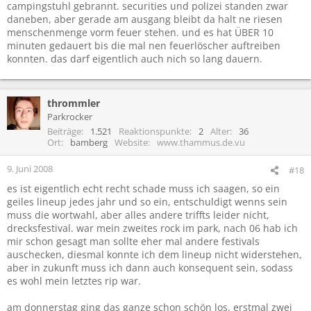
campingstuhl gebrannt. securities und polizei standen zwar
daneben, aber gerade am ausgang bleibt da halt ne riesen
menschenmenge vorm feuer stehen. und es hat ÜBER 10
minuten gedauert bis die mal nen feuerlöscher auftreiben
konnten. das darf eigentlich auch nich so lang dauern.
thrommler
Parkrocker
Beiträge
1.521
Reaktionspunkte
2
Alter
36
Ort
bamberg
Website
www.thammus.de.vu
9. Juni 2008
#18
es ist eigentlich echt recht schade muss ich saagen, so ein
geiles lineup jedes jahr und so ein, entschuldigt wenns sein
muss die wortwahl, aber alles andere triffts leider nicht,
drecksfestival. war mein zweites rock im park, nach 06 hab ich
mir schon gesagt man sollte eher mal andere festivals
auschecken, diesmal konnte ich dem lineup nicht widerstehen,
aber in zukunft muss ich dann auch konsequent sein, sodass
es wohl mein letztes rip war.
am donnerstag ging das ganze schon schön los. erstmal zwei