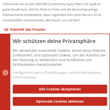
Parkrocker.net ist seit 2003 DIE Community dazu! Wenn Du Spaß an
guter Musik hast, dich für Rock im Park und die deutschsprachige
Festival-Szene interessierst, dann registriere dich doch bei uns. Es ist
unverbindlich und kostenlos. Wir freuen uns auf dich!
Statistik des Forums
Wir schützen deine Privatsphäre
Themen
22.121
Beiträge
825.692
Wir verwenden essentielle Cookies, damit diese Website
Mitglieder
12.427
funktioniert, und optionale Cookies, um den Komfort bei
Neuestes Mitglied
Berlin
der Nutzung zu verbessern und Funktionen von
Drittanbietern bereitzustellen.
Konfiguriere deine Einstellungen und erhalte weitere
Informationen
Datenschutz-Einstellungen
PR Light
Deutsch [Du]
Nutzungsbedingungen
Alle Cookies akzeptieren
Datenschutzerklärung
Impressum
®
Community platform by XenForo
Optionale Cookies ablehnen
© 2010-2025 XenForo Ltd.
|
Style
and add-ons by ThemeHouse