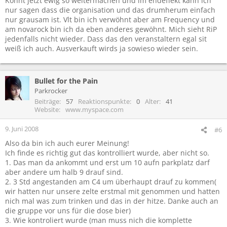
Könnt jetzt ewig so weitermachen und im endeffekt kann ich
nur sagen dass die organisation und das drumherum einfach
nur grausam ist. Vlt bin ich verwöhnt aber am Frequency und
am novarock bin ich da eben anderes gewöhnt. Mich sieht RiP
jedenfalls nicht wieder. Dass das den veranstaltern egal sit
weiß ich auch. Ausverkauft wirds ja sowieso wieder sein.
Bullet for the Pain
Parkrocker
Beiträge
57
Reaktionspunkte
0
Alter
41
Website
www.myspace.com
9. Juni 2008
#6
Also da bin ich auch eurer Meinung!
Ich finde es richtig gut das kontrolliert wurde, aber nicht so.
1. Das man da ankommt und erst um 10 aufn parkplatz darf
aber andere um halb 9 drauf sind.
2. 3 Std angestanden am C4 um überhaupt drauf zu kommen(
wir hatten nur unsere zelte erstmal mit genommen und hatten
nich mal was zum trinken und das in der hitze. Danke auch an
die gruppe vor uns für die dose bier)
3. Wie kontroliert wurde (man muss nich die komplette