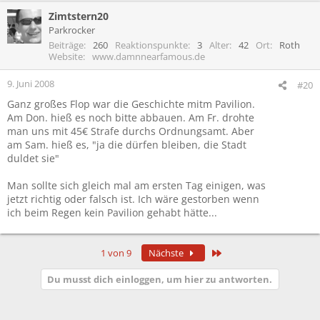
Zimtstern20
Parkrocker
Beiträge
260
Reaktionspunkte
3
Alter
42
Ort
Roth
Website
www.damnnearfamous.de
9. Juni 2008
#20
Ganz großes Flop war die Geschichte mitm Pavilion.
Am Don. hieß es noch bitte abbauen. Am Fr. drohte
man uns mit 45€ Strafe durchs Ordnungsamt. Aber
am Sam. hieß es, "ja die dürfen bleiben, die Stadt
duldet sie"
Man sollte sich gleich mal am ersten Tag einigen, was
jetzt richtig oder falsch ist. Ich wäre gestorben wenn
ich beim Regen kein Pavilion gehabt hätte...
Letzte
1 von 9
Nächste
Du musst dich einloggen, um hier zu antworten.