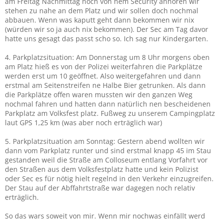
am Freitag Nachmittag noch von nem Security anhören wir
stehen zu nahe an dem Platz und wir sollen doch nochmal
abbauen. Wenn was kaputt geht dann bekommen wir nix
(würden wir so ja auch nix bekommen). Der Sec am Tag davor
hatte uns gesagt das passt scho so. Ich sag nur Kindergarten.
4. Parkplatzsituation: Am Donnerstag um 8 Uhr morgens oben
am Platz hieß es von der Polizei weiterfahren die Parkplätze
werden erst um 10 geöffnet. Also weitergefahren und dann
erstmal am Seitenstreifen ne Halbe Bier getrunken. Als dann
die Parkplätze offen waren mussten wir den ganzen Weg
nochmal fahren und hatten dann natürlich nen bescheidenen
Parkplatz am Volksfest platz. Fußweg zu unserem Campingplatz
laut GPS 1,25 km (was aber noch erträglich war)
5. Parkplatzsituation am Sonntag: Gestern abend wollten wir
dann vom Parkplatz runter und sind erstmal knapp 45 im Stau
gestanden weil die Straße am Colloseum entlang Vorfahrt vor
den Straßen aus dem Volksfestplatz hatte und kein Polizist
oder Sec es für nötig hielt regelnd in den Verkehr einzugreifen.
Der Stau auf der Abffahrtstraße war dagegen noch relativ
erträglich.
So das wars soweit von mir. Wenn mir nochwas einfällt werd