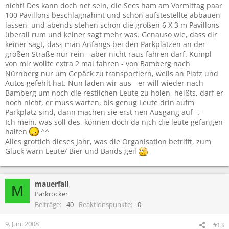
nicht! Des kann doch net sein, die Secs ham am Vormittag paar
100 Pavillons beschlagnahmt und schon aufstestellte abbauen
lassen, und abends stehen schon die großen 6 X 3 m Pavillons
überall rum und keiner sagt mehr was. Genauso wie, dass dir
keiner sagt, dass man Anfangs bei den Parkplätzen an der
großen Straße nur rein - aber nicht raus fahren darf. Kumpl
von mir wollte extra 2 mal fahren - von Bamberg nach
Nürnberg nur um Gepäck zu transportiern, weils an Platz und
Autos gefehlt hat. Nun laden wir aus - er will wieder nach
Bamberg um noch die restlichen Leute zu holen, heißts, darf er
noch nicht, er muss warten, bis genug Leute drin aufm
Parkplatz sind, dann machen sie erst nen Ausgang auf -.-
Ich mein, was soll des, können doch da nich die leute gefangen
halten
^^
Alles grottich dieses Jahr, was die Organisation betrifft, zum
Glück warn Leute/ Bier und Bands geil
mauerfall
M
Parkrocker
Beiträge
40
Reaktionspunkte
0
9. Juni 2008
#13