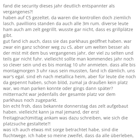
fand die security dieses jahr deutlich entspannter als
vergangenes?!
haben auf C5 gezeltet. da waren die kontrollen doch ziemlich
lasch. pavillions standen da auch alle 3m rum. diverse leute
ham auch am zelt gegrillt. wusste gar nicht, dass es grillplätze
gibt.
gut fand ich auch, dass sie das parkhaus geöffnet haben. war
zwar ein ganz schöner weg zu c5, aber um welten besser als
der mist mit dem bus vergangenes jahr, der viel zu selten und
teils gar nicht fuhr. vielleicht sollte man kommendes jahr noch
so clever sein und es bis montag 10 uhr anmieten. dass alle bis
montagmorgen 3 uhr raus sein mussten, fand ich dämlich. uns
war's egal. sind eh nach metallica heim, aber für leute die noch
da gepennt haben, schon blöd, zumal ja draußen kein platz
war, wo man parken konnte oder gings dann später?
mitternacht war jedenfalls der gesamte platz vor dem
parkhaus noch zugeparkt.
bin echt froh, dass bekannte donnerstag das zelt aufgebaut
haben. vielleicht kann ja mal jemand, der erst
freitag(nach)mittag ankam was dazu schreiben, wie sich die
platzsuche gestaltete?!
was ich auch etwas mit sorge betrachtet habe, sind die
fluchtwege. ich habe so meine zweifel, dass da alle überleben,