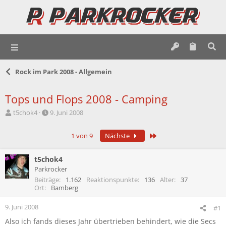
Rock im Park 2008 - Allgemein
Tops und Flops 2008 - Camping
E
E
t5chok4
9. Juni 2008
r
r
s
s
Letzte
1 von 9
Nächste
t
t
e
e
l
l
t5chok4
l
l
Parkrocker
e
t
Beiträge
1.162
Reaktionspunkte
136
Alter
37
r
a
Ort
Bamberg
m
9. Juni 2008
#1
Also ich fands dieses Jahr übertrieben behindert, wie die Secs