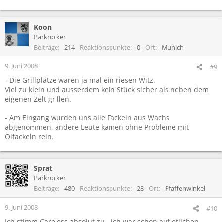
Koon
Parkrocker
Beiträge
214
Reaktionspunkte
0
Ort
Munich
9. Juni 2008
#9
- Die Grillplätze waren ja mal ein riesen Witz.
Viel zu klein und ausserdem kein Stück sicher als neben dem
eigenen Zelt grillen.
- Am Eingang wurden uns alle Fackeln aus Wachs
abgenommen, andere Leute kamen ohne Probleme mit
Ölfackeln rein.
Sprat
Parkrocker
Beiträge
480
Reaktionspunkte
28
Ort
Pfaffenwinkel
9. Juni 2008
#10
Ich stimm Careless absolut zu - ich war schon auf etlichen