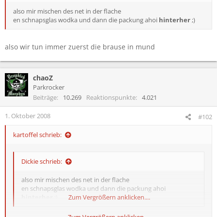
also mir mischen des net in der flache
en schnapsglas wodka und dann die packung ahoi
hinterher
;)
also wir tun immer zuerst die brause in mund
chaoZ
Parkrocker
Beiträge
10.269
Reaktionspunkte
4.021
1. Oktober 2008
#102
kartoffel schrieb:
Dickie schrieb:
also mir mischen des net in der flache
en schnapsglas wodka und dann die packung ahoi
hinterher
;)
Zum Vergrößern anklicken....
Zum Vergrößern anklicken....