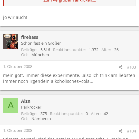
also wir tun immer zuerst die brause in mund
jo wir auch!
firebass
Schon fast ein Großer
Beiträge
5.516
Reaktionspunkte
1.372
Alter
36
Ort
München
1. Oktober 2008
#103
mein gott, immer diese experimente...also ich trink am liebsten
immer noch irgendein alkoholisches+cola...
Alzn
A
Parkrocker
Beiträge
375
Reaktionspunkte
0
Alter
42
Ort
Nämberch
1. Oktober 2008
#104