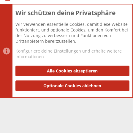
Wir schützen deine Privatsphäre
Themen
22.121
Beiträge
825.681
Wir verwenden essentielle Cookies, damit diese Website
Mitglieder
12.427
funktioniert, und optionale Cookies, um den Komfort bei
Neuestes Mitglied
Berlin
der Nutzung zu verbessern und Funktionen von
Drittanbietern bereitzustellen.
Konfiguriere deine Einstellungen und erhalte weitere
Informationen
Datenschutz-Einstellungen
PR Light
Deutsch [Du]
Nutzungsbedingungen
Alle Cookies akzeptieren
Datenschutzerklärung
Impressum
®
Community platform by XenForo
Optionale Cookies ablehnen
© 2010-2025 XenForo Ltd.
|
Style
and add-ons by ThemeHouse