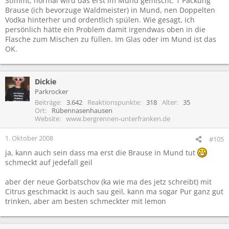
Stimmt, normal wird das erst im Mund gemischt. 1 Packung
Brause (ich bevorzuge Waldmeister) in Mund, nen Doppelten
Vodka hinterher und ordentlich spülen. Wie gesagt, ich
persönlich hätte ein Problem damit irgendwas oben in die
Flasche zum Mischen zu füllen. Im Glas oder im Mund ist das
OK.
Dickie
Parkrocker
Beiträge
3.642
Reaktionspunkte
318
Alter
35
Ort
Rübennasenhausen
Website
www.bergrennen-unterfranken.de
1. Oktober 2008
#105
ja, kann auch sein dass ma erst die Brause in Mund tut
schmeckt auf jedefall geil
aber der neue Gorbatschov (ka wie ma des jetz schreibt) mit
Citrus geschmackt is auch sau geil, kann ma sogar Pur ganz gut
trinken, aber am besten schmeckter mit lemon