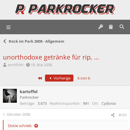
Rock im Park 2008 - Allgemein
unorthodoxe getränke für rip, ...
E
E
annYEAH
18. Mai 2008
r
r
s
s
Erste
Vorherige
6 von 6
t
t
e
e
l
l
kartoffel
l
l
Parkrocker
e
t
Beiträge
5.673
Reaktionspunkte
941
Ort
Cydonia
r
a
m
1. Oktober 2008
#101
Dickie schrieb: