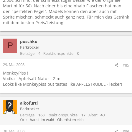
2,50€ (ich find, der schmeckt sogar besser wie der originale
Martini für 5€). Nach einer bis eineinhalb Flaschen hat man
den "perfekten Pegel". Mädels können den aber auch mit
Sprite mischen, schmeckt auch ganz nett. Für mich das Getränk
mit dem besten Preis/Leistung!
puschko
P
Parkrocker
Beiträge
4
Reaktionspunkte
0
29. Mai 2008
#85
MonkeyPiss !
Vodka - Apfelsaft-Natur - Zimt
Looks like Monkeypiss but tastes like APFELSTRUDEL - lecker!
alkofurti
Parkrocker
Beiträge
168
Reaktionspunkte
17
Alter
40
Ort
haust im wald - Oberösterreich
30. Mai 2008
#86