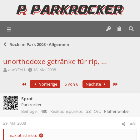
Rock im Park 2008 - Allgemein
unorthodoxe getränke für rip, ...
E
E
annYEAH
18. Mai 2008
r
r
s
s
Erste
Letzte
Vorherige
5 von 6
Nächste
t
t
e
e
l
l
Sprat
l
l
Parkrocker
e
t
Beiträge
480
Reaktionspunkte
28
Ort
Pfaffenwinkel
r
a
m
29. Mai 2008
#81
maxibt schrieb: