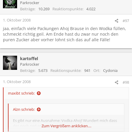
Parkrocker
Beiträge
10.269
Reaktionspunkte
4.022
1. Oktober 2008
#97
jaa, einfach viele Packungen Ahoj Brause in den Wodka füllen,
schmeckt richtig geil. Am Ende hast du zwar nur noch den
puren Zucker aber vorher lohnt sich das auf alle Fälle!
kartoffel
Parkrocker
Beiträge
5.673
Reaktionspunkte
941
Ort
Cydonia
1. Oktober 2008
#98
maxibt schrieb:
Alzn schrieb:
Es gibt nur eine Ausnahme: Vodka Ahoj! Wundert mich dass
des noch ned gnannt wurde!
Zum Vergrößern anklicken....