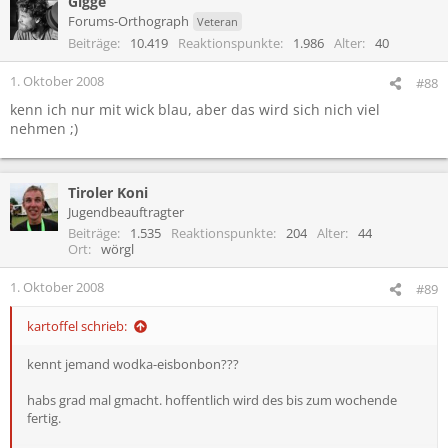
Gigge
Forums-Orthograph
Veteran
Beiträge
10.419
Reaktionspunkte
1.986
Alter
40
1. Oktober 2008
#88
kenn ich nur mit wick blau, aber das wird sich nich viel
nehmen ;)
Tiroler Koni
Jugendbeauftragter
Beiträge
1.535
Reaktionspunkte
204
Alter
44
Ort
wörgl
1. Oktober 2008
#89
kartoffel schrieb:
kennt jemand wodka-eisbonbon???
habs grad mal gmacht. hoffentlich wird des bis zum wochende
fertig.