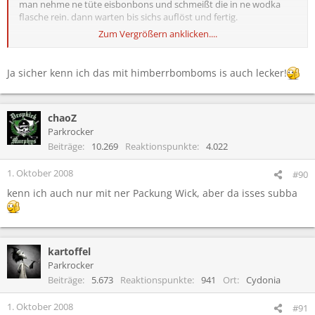
man nehme ne tüte eisbonbons und schmeißt die in ne wodka
flasche rein. dann warten bis sichs auflöst und fertig.
Zum Vergrößern anklicken....
bin ma gspannt wies schmeckt.
Ja sicher kenn ich das mit himberrbomboms is auch lecker!
chaoZ
Parkrocker
Beiträge
10.269
Reaktionspunkte
4.022
1. Oktober 2008
#90
kenn ich auch nur mit ner Packung Wick, aber da isses subba
kartoffel
Parkrocker
Beiträge
5.673
Reaktionspunkte
941
Ort
Cydonia
1. Oktober 2008
#91