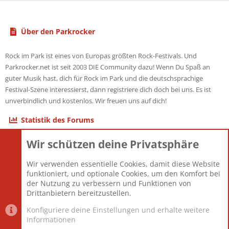
Über den Parkrocker
Rock im Park ist eines von Europas größten Rock-Festivals. Und
Parkrocker.net ist seit 2003 DIE Community dazu! Wenn Du Spaß an
guter Musik hast, dich für Rock im Park und die deutschsprachige
Festival-Szene interessierst, dann registriere dich doch bei uns. Es ist
unverbindlich und kostenlos. Wir freuen uns auf dich!
Statistik des Forums
Wir schützen deine Privatsphäre
Themen
22.121
Beiträge
825.694
Wir verwenden essentielle Cookies, damit diese Website
Mitglieder
12.427
funktioniert, und optionale Cookies, um den Komfort bei
Neuestes Mitglied
Berlin
der Nutzung zu verbessern und Funktionen von
Drittanbietern bereitzustellen.
Konfiguriere deine Einstellungen und erhalte weitere
Informationen
Datenschutz-Einstellungen
PR Light
Deutsch [Du]