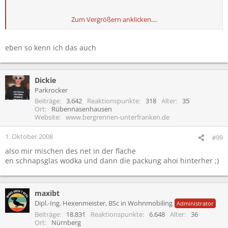
Zum Vergrößern anklicken....
aber des mischt man doch im mund und net in der flasche
eben so kenn ich das auch
Dickie
Parkrocker
Beiträge
3.642
Reaktionspunkte
318
Alter
35
Ort
Rübennasenhausen
Website
www.bergrennen-unterfranken.de
1. Oktober 2008
#99
also mir mischen des net in der flache
en schnapsglas wodka und dann die packung ahoi hinterher ;)
maxibt
Dipl.-Ing. Hexenmeister, BSc in Wohnmobiling
Administrator
Beiträge
18.831
Reaktionspunkte
6.648
Alter
36
Ort
Nürnberg