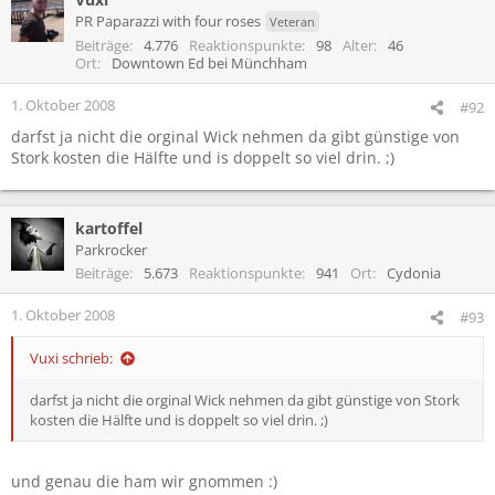
PR Paparazzi with four roses
Veteran
Beiträge
4.776
Reaktionspunkte
98
Alter
46
Ort
Downtown Ed bei Münchham
1. Oktober 2008
#92
darfst ja nicht die orginal Wick nehmen da gibt günstige von
Stork kosten die Hälfte und is doppelt so viel drin. ;)
kartoffel
Parkrocker
Beiträge
5.673
Reaktionspunkte
941
Ort
Cydonia
1. Oktober 2008
#93
Vuxi schrieb:
darfst ja nicht die orginal Wick nehmen da gibt günstige von Stork
kosten die Hälfte und is doppelt so viel drin. ;)
und genau die ham wir gnommen :)