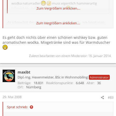
wodka naturradler
muss eigentlich hammerartig
schmecken und knallt sicher schön
Zum Vergrößern anklicken....
da schmeckst den vodka zu 100% vollgas durch - wie komt man
Zum Vergrößern anklicken....
nur auf sowas perverses?^^ macht euch anständige ranchy-cola
oder vodka-bull/-lemon mischen & gut
Es geht doch nichts über einen schönen wishkey bzw. guten
aromatischen wodka. Mixgetränke sind was für Warmduscher
Zuletzt bearbeitet von einem Moderator:
16. Januar 2014
maxibt
Dipl.-Ing. Hexenmeister, BSc in Wohnmobiling
Administrator
Beiträge
18.831
Reaktionspunkte
6.648
Alter
36
Ort
Nürnberg
29. Mai 2008
#83
Sprat schrieb: