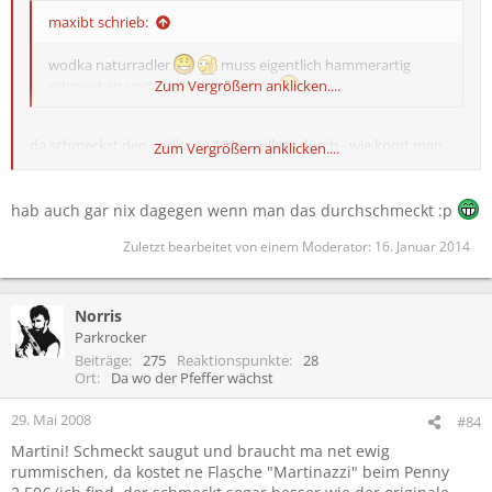
maxibt schrieb:
wodka naturradler
muss eigentlich hammerartig
schmecken und knallt sicher schön
Zum Vergrößern anklicken....
da schmeckst den vodka zu 100% vollgas durch - wie komt man
Zum Vergrößern anklicken....
nur auf sowas perverses?^^ macht euch anständige ranchy-cola
oder vodka-bull/-lemon mischen & gut
hab auch gar nix dagegen wenn man das durchschmeckt :p
Zuletzt bearbeitet von einem Moderator:
16. Januar 2014
Norris
Parkrocker
Beiträge
275
Reaktionspunkte
28
Ort
Da wo der Pfeffer wächst
29. Mai 2008
#84
Martini! Schmeckt saugut und braucht ma net ewig
rummischen, da kostet ne Flasche "Martinazzi" beim Penny