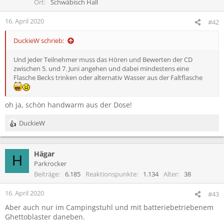
o
Ort
Schwäbisch Hall
n
e
16. April 2020
#42
n
:
DuckieW schrieb:
Und jeder Teilnehmer muss das Hören und Bewerten der CD
zwischen 5. und 7. Juni angehen und dabei mindestens eine
Flasche Becks trinken oder alternativ Wasser aus der Faltflasche
oh ja, schön handwarm aus der Dose!
DuckieW
R
e
a
Hägar
k
H
t
Parkrocker
i
Beiträge
6.185
Reaktionspunkte
1.134
Alter
38
o
n
16. April 2020
#43
e
Aber auch nur im Campingstuhl und mit batteriebetriebenem
n
Ghettoblaster daneben.
: