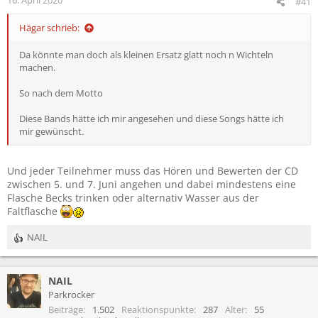
#41
Hägar schrieb:
Da könnte man doch als kleinen Ersatz glatt noch n Wichteln
machen.
So nach dem Motto
Diese Bands hätte ich mir angesehen und diese Songs hätte ich
mir gewünscht.
Und jeder Teilnehmer muss das Hören und Bewerten der CD
zwischen 5. und 7. Juni angehen und dabei mindestens eine
Flasche Becks trinken oder alternativ Wasser aus der
Faltflasche
NAIL
R
e
a
NAIL
k
t
Parkrocker
i
Beiträge
1.502
Reaktionspunkte
287
Alter
55