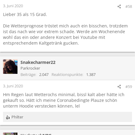
e
3. Juni 2020
#58
n
Lieber 35 als 15 Grad.
:
Die Wetterprognose tröstet mich auch ein bisschen, trotzdem
ist das nach wie vor extrem schade. Werde am Wochenende
wohl das ein oder andere Konzert bei Youtube mit
entsprechendem Kaltgetränk gucken.
Snakecharmer22
Parkrocker
Beiträge
2.047
Reaktionspunkte
1.387
3. Juni 2020
#59
Hm Regen laut Wetterochs minimal, bissl kalt aber hätte ich
gekauft so. Hätt ich meine Coronabedingte Plauze schön
unterm Hoodie verstecken können, lel
Philter
R
e
a