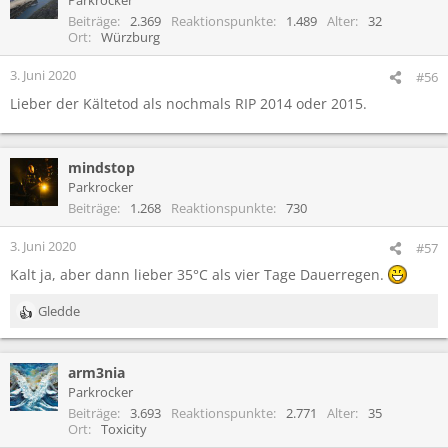
Beiträge
2.369
Reaktionspunkte
1.489
Alter
32
Ort
Würzburg
3. Juni 2020
#56
Lieber der Kältetod als nochmals RIP 2014 oder 2015.
mindstop
Parkrocker
Beiträge
1.268
Reaktionspunkte
730
3. Juni 2020
#57
Kalt ja, aber dann lieber 35°C als vier Tage Dauerregen.
Gledde
R
e
a
arm3nia
k
t
Parkrocker
i
Beiträge
3.693
Reaktionspunkte
2.771
Alter
35
o
Ort
Toxicity
n