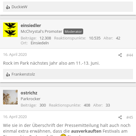
DuckieW
R
e
a
einsiedler
k
t
McChrystal's Promoter
Moderator
i
Beiträge
12.308
Reaktionspunkte
10.535
Alter
42
o
Ort
Einsiedeln
n
e
16. April 2020
#44
n
Rock im Park nächstes Jahr also am 11.-13. Juni.
:
Frankenstolz
R
e
a
ostrichz
k
t
Parkrocker
i
Beiträge
300
Reaktionspunkte
408
Alter
33
o
n
16. April 2020
#45
e
Wie sie in der Überschrift der Pressemitteilung halt auch noch
n
einmal extra erwähnen, dass die
ausverkauften
Festivals am
: