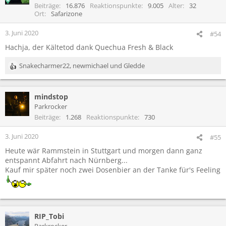
i
Beiträge
16.876
Reaktionspunkte
9.005
Alter
32
o
Ort
Safarizone
n
e
3. Juni 2020
#54
n
Hachja, der Kältetod dank Quechua Fresh & Black
:
Snakecharmer22
,
newmichael
und
Gledde
R
e
a
mindstop
k
t
Parkrocker
i
Beiträge
1.268
Reaktionspunkte
730
o
n
3. Juni 2020
#55
e
Heute wär Rammstein in Stuttgart und morgen dann ganz
n
entspannt Abfahrt nach Nürnberg...
:
Kauf mir später noch zwei Dosenbier an der Tanke für's Feeling
RIP_Tobi
Parkrocker