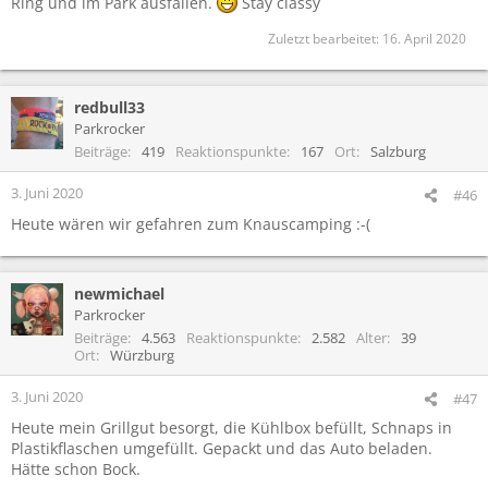
Ring und im Park ausfallen.
Stay classy
Zuletzt bearbeitet:
16. April 2020
redbull33
Parkrocker
Beiträge
419
Reaktionspunkte
167
Ort
Salzburg
3. Juni 2020
#46
Heute wären wir gefahren zum Knauscamping :-(
newmichael
Parkrocker
Beiträge
4.563
Reaktionspunkte
2.582
Alter
39
Ort
Würzburg
3. Juni 2020
#47
Heute mein Grillgut besorgt, die Kühlbox befüllt, Schnaps in
Plastikflaschen umgefüllt. Gepackt und das Auto beladen.
Hätte schon Bock.