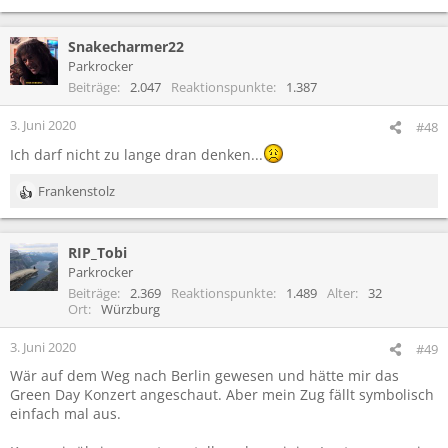
Snakecharmer22
Parkrocker
Beiträge
2.047
Reaktionspunkte
1.387
3. Juni 2020
#48
Ich darf nicht zu lange dran denken...
Frankenstolz
R
e
a
RIP_Tobi
k
t
Parkrocker
i
Beiträge
2.369
Reaktionspunkte
1.489
Alter
32
o
Ort
Würzburg
n
e
3. Juni 2020
#49
n
Wär auf dem Weg nach Berlin gewesen und hätte mir das
:
Green Day Konzert angeschaut. Aber mein Zug fällt symbolisch
einfach mal aus.