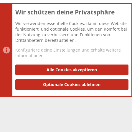
Wir schützen deine Privatsphäre
Themen
22.121
Beiträge
825.692
Wir verwenden essentielle Cookies, damit diese Website
Mitglieder
12.427
funktioniert, und optionale Cookies, um den Komfort bei
Neuestes Mitglied
Berlin
der Nutzung zu verbessern und Funktionen von
Drittanbietern bereitzustellen.
Konfiguriere deine Einstellungen und erhalte weitere
Informationen
Datenschutz-Einstellungen
PR Light
Deutsch [Du]
Nutzungsbedingungen
Alle Cookies akzeptieren
Datenschutzerklärung
Impressum
®
Community platform by XenForo
Optionale Cookies ablehnen
© 2010-2025 XenForo Ltd.
|
Style
and add-ons by ThemeHouse