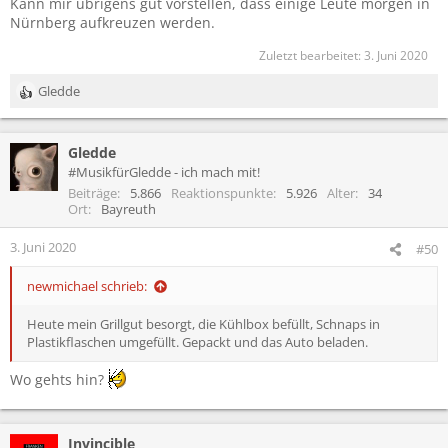
Kann mir übrigens gut vorstellen, dass einige Leute morgen in
Nürnberg aufkreuzen werden.
Zuletzt bearbeitet:
3. Juni 2020
Gledde
R
e
a
Gledde
k
t
#MusikfürGledde - ich mach mit!
i
Beiträge
5.866
Reaktionspunkte
5.926
Alter
34
o
Ort
Bayreuth
n
e
3. Juni 2020
#50
n
:
newmichael schrieb:
Heute mein Grillgut besorgt, die Kühlbox befüllt, Schnaps in
Plastikflaschen umgefüllt. Gepackt und das Auto beladen.
Wo gehts hin?
Invincible