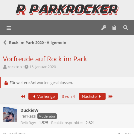
Rock im Park 2020 - Allgemein
Vorfreude auf Rock im Park
E
E
rocktob
15. Januar 2020
r
r
s
s
t
Für weitere Antworten geschlossen.
t
e
e
l
l
Erste
Letzte
Vorherige
3 von 4
Nächste
l
l
e
t
r
a
DuckieW
m
PaPRazzi
Moderator
Beiträge
1.525
Reaktionspunkte
2.621
16. April 2020