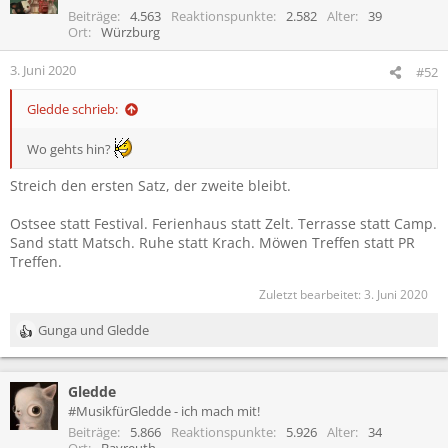
Beiträge
4.563
Reaktionspunkte
2.582
Alter
39
Ort
Würzburg
3. Juni 2020
#52
Gledde schrieb:
Wo gehts hin?
Streich den ersten Satz, der zweite bleibt.
Ostsee statt Festival. Ferienhaus statt Zelt. Terrasse statt Camp.
Sand statt Matsch. Ruhe statt Krach. Möwen Treffen statt PR
Treffen.
Zuletzt bearbeitet:
3. Juni 2020
Gunga
und
Gledde
R
e
a
Gledde
k
t
#MusikfürGledde - ich mach mit!
i
Beiträge
5.866
Reaktionspunkte
5.926
Alter
34
o
Ort
Bayreuth