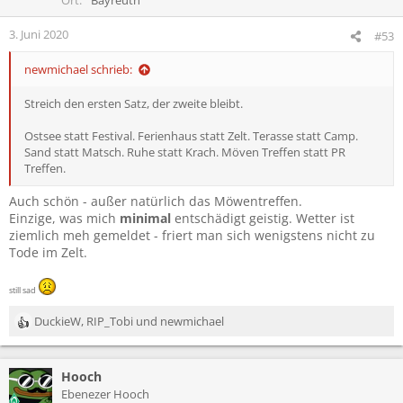
n
e
3. Juni 2020
#53
n
:
newmichael schrieb:
Streich den ersten Satz, der zweite bleibt.
Ostsee statt Festival. Ferienhaus statt Zelt. Terasse statt Camp.
Sand statt Matsch. Ruhe statt Krach. Möven Treffen statt PR
Treffen.
Auch schön - außer natürlich das Möwentreffen.
Einzige, was mich
minimal
entschädigt geistig. Wetter ist
ziemlich meh gemeldet - friert man sich wenigstens nicht zu
Tode im Zelt.
still sad
DuckieW
,
RIP_Tobi
und
newmichael
R
e
a
Hooch
k
t
Ebenezer Hooch