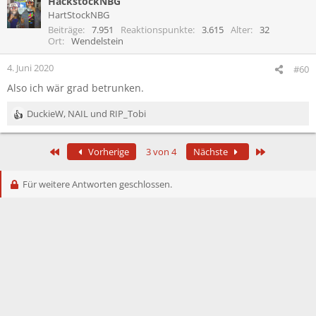
HackstockNBG
k
t
HartStockNBG
i
Beiträge
7.951
Reaktionspunkte
3.615
Alter
32
o
Ort
Wendelstein
n
e
4. Juni 2020
#60
n
Also ich wär grad betrunken.
:
DuckieW
,
NAIL
und
RIP_Tobi
R
e
a
Erste
Letzte
Vorherige
3 von 4
Nächste
k
t
i
Für weitere Antworten geschlossen.
o
n
e
n
: