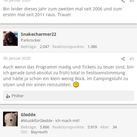
#4
Bin leider dieses Jahr zum zweiten mal seit 2006 und zum
ersten mal seit 2011 raus. Trauer.
Snakecharmer22
Parkrocker
Beiträge
2.047
Reaktionspunkte
1.386
30. Januar 2020
#5
Auch wenn das Programm madig und Tickets zu teuer sind, bin
ich gerade (und absolut zu früh) total in Festivamstimmung
und hätte ja schon ein klein wenig Bock, im Campingstuhl zu
sitzen und mir einen reinzulöten.
Philter
R
e
a
Gledde
k
t
#MusikfürGledde - ich mach mit!
i
Beiträge
5.866
Reaktionspunkte
5.919
Alter
34
o
Ort
Bayreuth
n