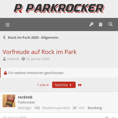
Rock im Park 2020 - Allgemein
Vorfreude auf Rock im Park
E
E
rocktob
15. Januar 2020
r
r
s
s
t
Für weitere Antworten geschlossen.
t
e
e
l
l
Letzte
1 von 4
Nächste
l
l
e
t
r
a
rocktob
m
Parkrocker
Beiträge
102
Reaktionspunkte
29
Ort
Bamberg
15. Januar 2020