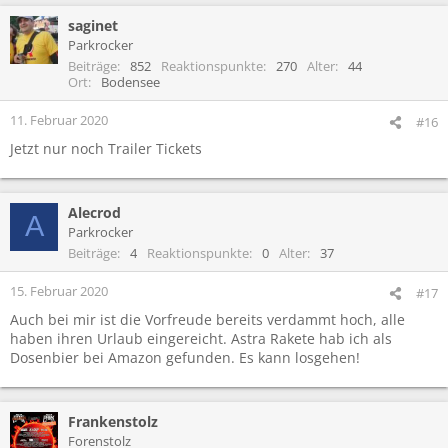
saginet
Parkrocker
Beiträge
852
Reaktionspunkte
270
Alter
44
Ort
Bodensee
11. Februar 2020
#16
Jetzt nur noch Trailer Tickets
Alecrod
A
Parkrocker
Beiträge
4
Reaktionspunkte
0
Alter
37
15. Februar 2020
#17
Auch bei mir ist die Vorfreude bereits verdammt hoch, alle
haben ihren Urlaub eingereicht. Astra Rakete hab ich als
Dosenbier bei Amazon gefunden. Es kann losgehen!
Frankenstolz
Forenstolz