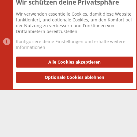
Wir schützen deine Privatsphäre
Themen
22.120
Beiträge
825.670
Wir verwenden essentielle Cookies, damit diese Website
Mitglieder
12.425
funktioniert, und optionale Cookies, um den Komfort bei
Neuestes Mitglied
Toddster85
der Nutzung zu verbessern und Funktionen von
Drittanbietern bereitzustellen.
Konfiguriere deine Einstellungen und erhalte weitere
Informationen
Datenschutz-Einstellungen
PR Light
Deutsch [Du]
Nutzungsbedingungen
Alle Cookies akzeptieren
Datenschutzerklärung
Impressum
®
Community platform by XenForo
Optionale Cookies ablehnen
© 2010-2025 XenForo Ltd.
|
Style
and add-ons by ThemeHouse