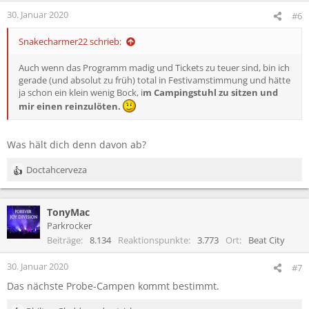
e
30. Januar 2020
#6
n
:
Snakecharmer22 schrieb:
Auch wenn das Programm madig und Tickets zu teuer sind, bin ich
gerade (und absolut zu früh) total in Festivamstimmung und hätte
ja schon ein klein wenig Bock, i
m Campingstuhl zu sitzen und
mir einen reinzulöten.
Was hält dich denn davon ab?
Doctahcerveza
R
e
a
TonyMac
k
t
Parkrocker
i
Beiträge
8.134
Reaktionspunkte
3.773
Ort
Beat City
o
n
30. Januar 2020
#7
e
Das nächste Probe-Campen kommt bestimmt.
n
: