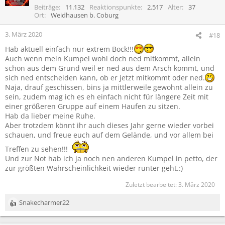
Beiträge
11.132
Reaktionspunkte
2.517
Alter
37
Ort
Weidhausen b. Coburg
3. März 2020
#18
Hab aktuell einfach nur extrem Bock!!!
Auch wenn mein Kumpel wohl doch ned mitkommt, allein
schon aus dem Grund weil er ned aus dem Arsch kommt, und
sich ned entscheiden kann, ob er jetzt mitkommt oder ned.
Naja, drauf geschissen, bins ja mittlerweile gewohnt allein zu
sein, zudem mag ich es eh einfach nicht für längere Zeit mit
einer größeren Gruppe auf einem Haufen zu sitzen.
Hab da lieber meine Ruhe.
Aber trotzdem könnt ihr auch dieses Jahr gerne wieder vorbei
schauen, und freue euch auf dem Gelände, und vor allem bei
Treffen zu sehen!!!
Und zur Not hab ich ja noch nen anderen Kumpel in petto, der
zur größten Wahrscheinlichkeit wieder runter geht.:)
Zuletzt bearbeitet:
3. März 2020
Snakecharmer22
R
e
a