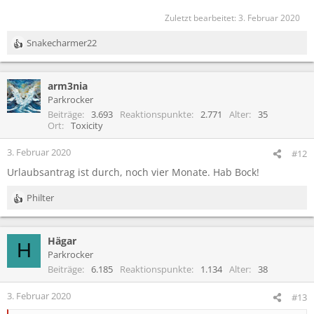
Zuletzt bearbeitet:
3. Februar 2020
Snakecharmer22
R
e
a
arm3nia
k
t
Parkrocker
i
Beiträge
3.693
Reaktionspunkte
2.771
Alter
35
o
Ort
Toxicity
n
e
3. Februar 2020
#12
n
Urlaubsantrag ist durch, noch vier Monate. Hab Bock!
:
Philter
R
e
a
Hägar
k
H
t
Parkrocker
i
Beiträge
6.185
Reaktionspunkte
1.134
Alter
38
o
n
3. Februar 2020
#13
e