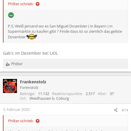
n
Philter schrieb:
:
P.S. Weiß jemand wo es San Miguel Dosenbier ( in Bayern ) in
Supermärkte zu kaufen gibt ? Finde dass ist so ziemlich das geilste
Dosenbier
Gab's im Dezember bei LIDL
Philter
R
e
a
Frankenstolz
k
t
Forenstolz
i
Beiträge
11.132
Reaktionspunkte
2.517
Alter
37
o
Ort
Weidhausen b. Coburg
n
e
3. Februar 2020
#14
n
:
Philter schrieb: