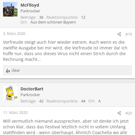
McFlloyd
k
t
Parkrocker
i
Beiträge
36
Reaktionspunkte
12
o
Ort
Aus dem schönen Bayern
n
e
3. März 2020
#19
n
Vorfreude steigt auch hier wieder extrem. Auch wenn es die
:
zwölfte Ausgabe bei mir wird, die Vorfreude ist immer da! Ich
hoffe nur, dass uns dieses Virus nicht einen Strich durch die
Rechnung macht...
clear
R
e
a
DoctorBart
k
t
Parkrocker
i
Beiträge
42
Reaktionspunkte
44
Ort
A
o
n
11. März 2020
#20
e
Will vermutlich niemand aussprechen, aber ist denke ich jetzt
n
schon klar, dass das Festival letztlich nicht in vollem Umfang
:
stattfinden wird - wenn überhaupt. Ähnlich Coachella wo alle