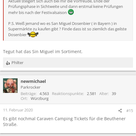
Aktuell steigert sich auch bei mir die Vorfreude, Ende der
Prüfungsphase in Sichtweite und dann erstmal keine Prüfungen
mehr bis nach der Festivalsaison
P.S. Weiß jemand wo es San Miguel Dosenbier ( in Bayern ) in
Supermärkte zu kaufen gibt ? Finde dass ist so ziemlich das geilste
Dosenbier
Tegut hat das Sin Miguel im Sortiment.
Philter
R
e
a
newmichael
k
t
Parkrocker
i
Beiträge
4.563
Reaktionspunkte
2.581
Alter
39
o
Ort
Würzburg
n
e
11. Februar 2020
#15
n
Es gibt nochmal Caraven Camping Tickets für die Beuthener
:
Straße.