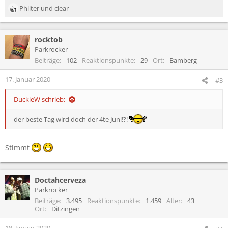
Philter
und
clear
R
e
a
rocktob
k
t
Parkrocker
i
Beiträge
102
Reaktionspunkte
29
Ort
Bamberg
o
n
17. Januar 2020
#3
e
n
DuckieW schrieb:
:
der beste Tag wird doch der 4te Juni!?!
Stimmt
Doctahcerveza
Parkrocker
Beiträge
3.495
Reaktionspunkte
1.459
Alter
43
Ort
Ditzingen
18. Januar 2020