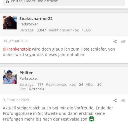
Philter
,
Gledde
und
ostrichz
R
e
a
Snakecharmer22
k
t
Parkrocker
i
Beiträge
2.047
Reaktionspunkte
1.386
o
n
30. Januar 2020
#8
e
@Frankenstolz
wird doch glaub ich zum Hotelschläfer, von
n
daher wird sogar das dieses Jahr entfallen
:
Philter
Parkrocker
Beiträge
117
Reaktionspunkte
54
Alter
30
Ort
Nittenau
3. Februar 2020
#9
Aktuell steigert sich auch bei mir die Vorfreude, Ende der
Prüfungsphase in Sichtweite und dann erstmal keine
Prüfungen mehr bis nach der Festivalsaison