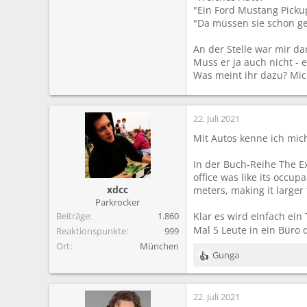
"Ein Ford Mustang Picku
"Da müssen sie schon ge
An der Stelle war mir da
Muss er ja auch nicht - 
Was meint ihr dazu? Mic
22. Juli 2021
Mit Autos kenne ich mic
In der Buch-Reihe The E
office was like its occu
xdcc
meters, making it larger
Parkrocker
Beiträge
1.860
Klar es wird einfach ei
Mal 5 Leute in ein Büro 
Reaktionspunkte
999
Ort
München
Gunga
R
e
a
22. Juli 2021
k