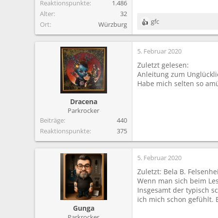
Reaktionspunkte
1.486
Alter
32
gfc
Ort
Würzburg
R
e
a
5. Februar 2020
k
t
Zuletzt gelesen:
i
Anleitung zum Unglückli
o
Habe mich selten so amü
n
e
Dracena
n
Parkrocker
:
Beiträge
440
Reaktionspunkte
375
5. Februar 2020
Zuletzt: Bela B. Felsenh
Wenn man sich beim Lesen
Insgesamt der typisch s
ich mich schon gefühlt. 
Gunga
Parkrocker