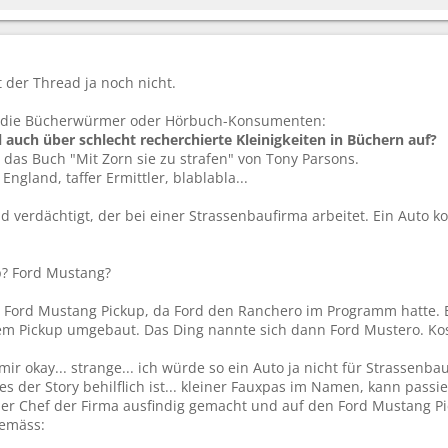
 der Thread ja noch nicht.
n die Bücherwürmer oder Hörbuch-Konsumenten:
auch über schlecht recherchierte Kleinigkeiten in Büchern auf?
 das Buch "Mit Zorn sie zu strafen" von Tony Parsons.
England, taffer Ermittler, blablabla...
d verdächtigt, der bei einer Strassenbaufirma arbeitet. Ein Auto kom
p? Ford Mustang?
nen Ford Mustang Pickup, da Ford den Ranchero im Programm hatte
m Pickup umgebaut. Das Ding nannte sich dann Ford Mustero. Kos
 mir okay... strange... ich würde so ein Auto ja nicht für Strassen
s der Story behilflich ist... kleiner Fauxpas im Namen, kann passi
er Chef der Firma ausfindig gemacht und auf den Ford Mustang P
gemäss: