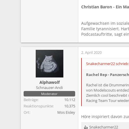
Christian Baron - Ein M
Aufgewachsen im sozialen
Familie tyrannisiert. Ha
Podcastauftritte, sagt e
2. April 2020
Snakecharmer22 schrieb:
Rachel Rep - Panzersc
Alphawolf
Rachel ist die Drummerin
Schnauzer-Andi
von Modelscouts entdeckt
Moderator
Ziemlich cool beschreibt 
Beiträge
10.112
Racing Team Tour wiedere
Reaktionspunkte
10.375
Ort
Mos Eisley
Höre inspiriert davon zu
Snakecharmer22