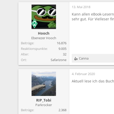
13. Mai 2018
Kann allen eBook-Lesern
sehr gut. Für Vielleser fi
Hooch
Ebenezer Hooch
Beiträge
16.876
Reaktionspunkte
9.005
Alter
32
Canna
Ort
Safarizone
R
e
a
4. Februar 2020
k
t
Aktuell lese ich das Bu
i
o
n
e
RIP_Tobi
n
Parkrocker
:
Beiträge
2.368