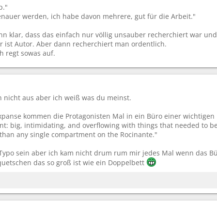
p."
nauer werden, ich habe davon mehrere, gut für die Arbeit."
nn klar, dass das einfach nur völlig unsauber recherchiert war u
er ist Autor. Aber dann recherchiert man ordentlich.
h regt sowas auf.
h nicht aus aber ich weiß was du meinst.
xpanse kommen die Protagonisten Mal in ein Büro einer wichtigen 
pant: big, intimidating, and overflowing with things that needed to
 than any single compartment on the Rocinante."
n Typo sein aber ich kam nicht drum rum mir jedes Mal wenn das Bü
quetschen das so groß ist wie ein Doppelbett