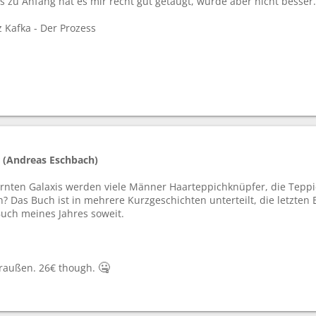
 zu Anfang hat es mir recht gut getaugt, wurde aber nicht besser.
 Kafka - Der Prozess
 (Andreas Eschbach)
ntfernten Galaxis werden viele Männer Haarteppichknüpfer, die Tep
ch? Das Buch ist in mehrere Kurzgeschichten unterteilt, die letzten
Buch meines Jahres soweit.
🤐
draußen. 26€ though.