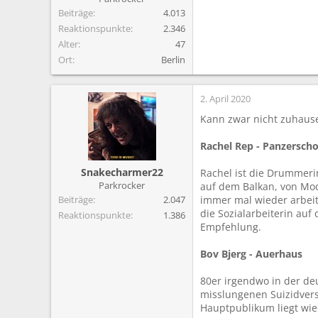
Beiträge
4.013
Reaktionspunkte
2.346
Alter
47
Ort
Berlin
2. April 2020
Kann zwar nicht zuhause
Rachel Rep - Panzersch
Snakecharmer22
Rachel ist die Drummeri
Parkrocker
auf dem Balkan, von Mod
Beiträge
2.047
immer mal wieder arbeits
die Sozialarbeiterin auf
Reaktionspunkte
1.386
Empfehlung.
Bov Bjerg - Auerhaus
80er irgendwo in der de
misslungenen Suizidversu
Hauptpublikum liegt wie