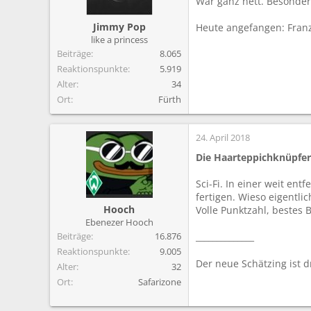
War ganz nett. Besonders
m
Jimmy Pop
Heute angefangen: Franz
like a princess
Beiträge
8.065
Reaktionspunkte
5.919
Alter
34
Ort
Fürth
24. April 2018
Die Haarteppichknüpfer
Sci-Fi. In einer weit e
fertigen. Wieso eigentli
Hooch
Volle Punktzahl, bestes 
Ebenezer Hooch
Beiträge
16.876
______________
Reaktionspunkte
9.005
Der neue Schätzing ist 
Alter
32
Ort
Safarizone