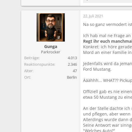
R
e
a
22. Juli 2021
k
t
Na so ganz vermodert ist
i
o
Ich hab mal ne Frage a
n
Regt ihr euch manchmal 
e
Gunga
Konkret: ich höre gerade
n
Parkrocker
Mord an einer Familie in 
:
Beiträge
4.013
Jedenfalls wird da jeman
Reaktionspunkte
2.346
Ford Mustang.
Alter
47
Ort
Berlin
Ääähhh... WHAT?? Picku
Offiziell gab es nie ei
etwa 50 Mustang zu eine
An der Stelle dachte ich
und pflegen, aber wenn e
Allerdings wurde dann d
Seine Antwort war sinn
"Welches Auto?"