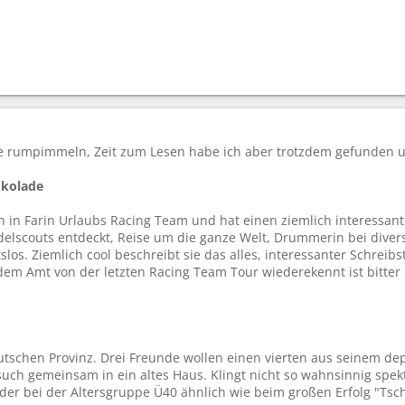
 rumpimmeln, Zeit zum Lesen habe ich aber trotzdem gefunden un
okolade
n in Farin Urlaubs Racing Team und hat einen ziemlich interessa
elscouts entdeckt, Reise um die ganze Welt, Drummerin bei diver
los. Ziemlich cool beschreibt sie das alles, interessanter Schreibst
 dem Amt von der letzten Racing Team Tour wiederekennt ist bitter
utschen Provinz. Drei Freunde wollen einen vierten aus seinem d
ch gemeinsam in ein altes Haus. Klingt nicht so wahnsinnig spekta
der bei der Altersgruppe Ü40 ähnlich wie beim großen Erfolg "Tsch