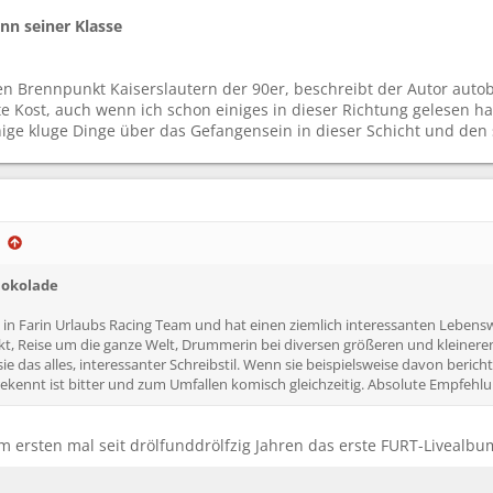
ann seiner Klasse
 Brennpunkt Kaiserslautern der 90er, beschreibt der Autor autobio
rte Kost, auch wenn ich schon einiges in dieser Richtung gelesen 
inige kluge Dinge über das Gefangensein in dieser Schicht und den
hokolade
 in Farin Urlaubs Racing Team und hat einen ziemlich interessanten Leben
, Reise um die ganze Welt, Drummerin bei diversen größeren und kleineren
sie das alles, interessanter Schreibstil. Wenn sie beispielsweise davon berich
kennt ist bitter und zum Umfallen komisch gleichzeitig. Absolute Empfehlu
m ersten mal seit drölfunddrölfzig Jahren das erste FURT-Livealbu