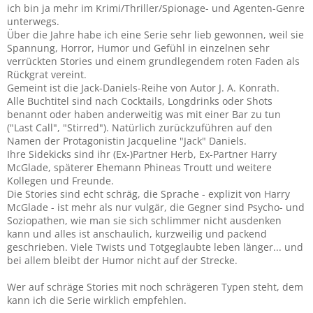
ich bin ja mehr im Krimi/Thriller/Spionage- und Agenten-Genre
:
unterwegs.
Über die Jahre habe ich eine Serie sehr lieb gewonnen, weil sie
Spannung, Horror, Humor und Gefühl in einzelnen sehr
verrückten Stories und einem grundlegendem roten Faden als
Rückgrat vereint.
Gemeint ist die Jack-Daniels-Reihe von Autor J. A. Konrath.
Alle Buchtitel sind nach Cocktails, Longdrinks oder Shots
benannt oder haben anderweitig was mit einer Bar zu tun
("Last Call", "Stirred"). Natürlich zurückzuführen auf den
Namen der Protagonistin Jacqueline "Jack" Daniels.
Ihre Sidekicks sind ihr (Ex-)Partner Herb, Ex-Partner Harry
McGlade, späterer Ehemann Phineas Troutt und weitere
Kollegen und Freunde.
Die Stories sind echt schräg, die Sprache - explizit von Harry
McGlade - ist mehr als nur vulgär, die Gegner sind Psycho- und
Soziopathen, wie man sie sich schlimmer nicht ausdenken
kann und alles ist anschaulich, kurzweilig und packend
geschrieben. Viele Twists und Totgeglaubte leben länger... und
bei allem bleibt der Humor nicht auf der Strecke.
Wer auf schräge Stories mit noch schrägeren Typen steht, dem
kann ich die Serie wirklich empfehlen.