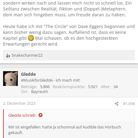
sondern wirken nach und lassen mich nicht so schnell los. Ein
Seiltanz zwischen Realität, Fiktion und (Doppel-)Metaphern,
dem man sich hingeben muss, um Freude daran zu haben.
Heute habe ich mit "The Circle" von Dave Eggers begonnen und
kann bisher wenig dazu sagen. Auffallend ist, dass es keine
Kapitel gibt
Mal schauen, ob es den hochgesteckten
Erwartungen gerecht wird.
Snakecharmer22
R
e
a
Gledde
k
t
#MusikfürGledde - ich mach mit!
i
Beiträge
5.866
Reaktionspunkte
5.921
Alter
34
o
Ort
Bayreuth
n
e
2. Dezember 2023
#1.698
n
:
Gledde schrieb:
Mir ist eingefallen: hatte ja schonmal auf Audible das Hörbuch
gekauft.