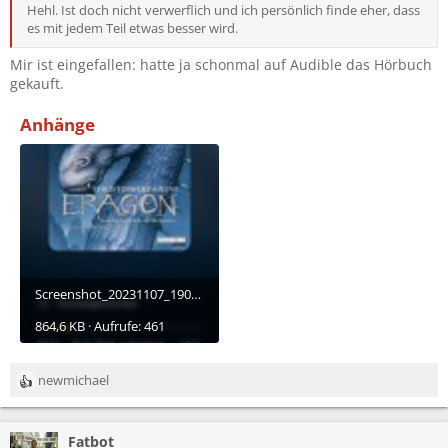
Hehl. Ist doch nicht verwerflich und ich persönlich finde eher, dass
es mit jedem Teil etwas besser wird.
Mir ist eingefallen: hatte ja schonmal auf Audible das Hörbuch
gekauft.
Anhänge
Screenshot_20231107_190311.jpg
864,6 KB · Aufrufe: 461
newmichael
R
e
a
Fatbot
k