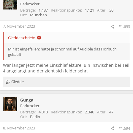
t
Parkrocker
i
Beiträge
1.487
Reaktionspunkte
1.121
Alter
30
o
Ort
München
n
e
7. November 2023
#1.693
n
:
Gledde schrieb:
Mir ist eingefallen: hatte ja schonmal auf Audible das Hörbuch
gekauft.
War länger jetzt meine Einschlaflektüre. Bin inzwischen bei Teil
4 angelangt und der zieht sich leider sehr.
Gledde
R
e
a
Gunga
k
t
Parkrocker
i
Beiträge
4.013
Reaktionspunkte
2.346
Alter
47
o
Ort
Berlin
n
e
8. November 2023
#1.694
n