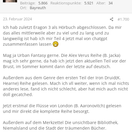
i
Beiträge
5.866
Reaktionspunkte
5.921
Alter
34
o
Ort
Bayreuth
n
e
23. Februar 2024
#1.700
n
Ich hab zuletzt Eragon 3 als Hörbuch abgeschlossen. Da mir
:
das alles mittlerweile aber zu viel und zu lang und zu
langweilig ist hab ich mir Teil 4 jetzt mal von chatgpt
zusammenfassen lassen
Mag ja Urban Fantasy gerne. Die Alex Verus Reihe (B. Jacka)
mag ich sehr gerne, da hab ich jetzt den aktuellen Teil vor der
Brust, im Sommer kommt dann der letzte auf deutsch.
Außerdem aus dem Genre den ersten Teil der Iron Druid(K.
Hearne) Reihe gelesen. Mach ich vll weiter, wenn ich mal nichts
anderes lese, fand ich nicht schlecht, aber hat mich auch nicht
doll gecatched.
Jetzt erstmal die Flüsse von London (B. Aaronovitch) gelesen
und mir direkt die komplette Reihe besorgt.
Außerdem auf dem Merkzettel Die unsichtbare Bibliothek,
Niemalsland und die Stadt der träumenden Bücher.