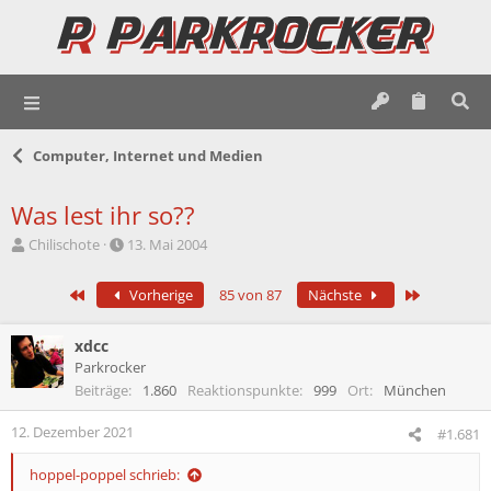
Computer, Internet und Medien
Was lest ihr so??
E
E
Chilischote
13. Mai 2004
r
r
s
s
Erste
Letzte
Vorherige
85 von 87
Nächste
t
t
e
e
l
l
xdcc
l
l
Parkrocker
e
t
Beiträge
1.860
Reaktionspunkte
999
Ort
München
r
a
m
12. Dezember 2021
#1.681
hoppel-poppel schrieb: