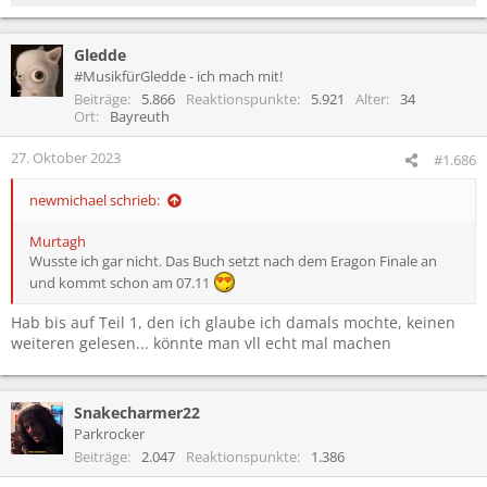
e
a
Gledde
k
t
#MusikfürGledde - ich mach mit!
i
Beiträge
5.866
Reaktionspunkte
5.921
Alter
34
o
Ort
Bayreuth
n
e
27. Oktober 2023
#1.686
n
:
newmichael schrieb:
Murtagh
Wusste ich gar nicht. Das Buch setzt nach dem Eragon Finale an
und kommt schon am 07.11
Hab bis auf Teil 1, den ich glaube ich damals mochte, keinen
weiteren gelesen... könnte man vll echt mal machen
Snakecharmer22
Parkrocker
Beiträge
2.047
Reaktionspunkte
1.386