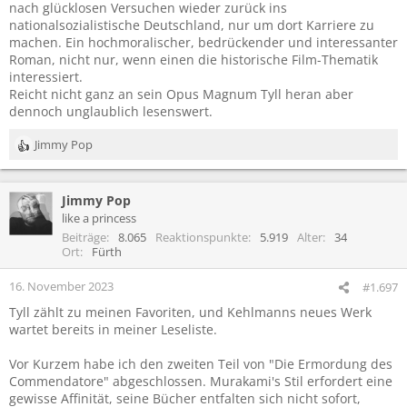
nach glücklosen Versuchen wieder zurück ins
nationalsozialistische Deutschland, nur um dort Karriere zu
machen. Ein hochmoralischer, bedrückender und interessanter
Roman, nicht nur, wenn einen die historische Film-Thematik
interessiert.
Reicht nicht ganz an sein Opus Magnum Tyll heran aber
dennoch unglaublich lesenswert.
Jimmy Pop
R
e
a
Jimmy Pop
k
t
like a princess
i
Beiträge
8.065
Reaktionspunkte
5.919
Alter
34
o
Ort
Fürth
n
e
16. November 2023
#1.697
n
Tyll zählt zu meinen Favoriten, und Kehlmanns neues Werk
:
wartet bereits in meiner Leseliste.
Vor Kurzem habe ich den zweiten Teil von "Die Ermordung des
Commendatore" abgeschlossen. Murakami's Stil erfordert eine
gewisse Affinität, seine Bücher entfalten sich nicht sofort,