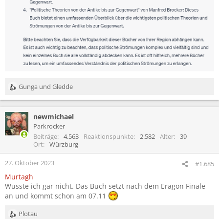
Gunga
und
Gledde
R
e
a
newmichael
k
t
Parkrocker
i
Beiträge
4.563
Reaktionspunkte
2.582
Alter
39
o
Ort
Würzburg
n
e
27. Oktober 2023
#1.685
n
Murtagh
:
Wusste ich gar nicht. Das Buch setzt nach dem Eragon Finale
an und kommt schon am 07.11
Plotau
R