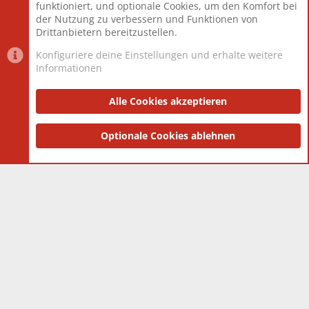
funktioniert, und optionale Cookies, um den Komfort bei
Neuestes Mitglied
Toddster85
der Nutzung zu verbessern und Funktionen von
Drittanbietern bereitzustellen.
Konfiguriere deine Einstellungen und erhalte weitere
Informationen
Datenschutz-Einstellungen
PR Light
Deutsch [Du]
Nutzungsbedingungen
Alle Cookies akzeptieren
Datenschutzerklärung
Impressum
®
Community platform by XenForo
Optionale Cookies ablehnen
© 2010-2025 XenForo Ltd.
|
Style
and add-ons by ThemeHouse