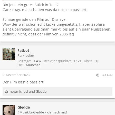
Bin jetzt ein gutes Stück in Teil 2.
Ganz okay, mal schauen was da noch so passiert.
Schaue gerade den Film auf Disney+.
Wow der war schon echt kacke umgesetzt z.T. aber Saphira
sieht überragend aus (man merkt, bis auf ein paar Flugszenen,
definitiv nicht, dass der Film von 2006 ist)
Fatbot
Parkrocker
Beiträge
1.487
Reaktionspunkte
1.121
Alter
30
Ort
München
2. Dezember 2023
#1.699
Der Film ist nie passiert.
newmichael
und
Gledde
R
e
a
Gledde
k
t
#MusikfürGledde - ich mach mit!