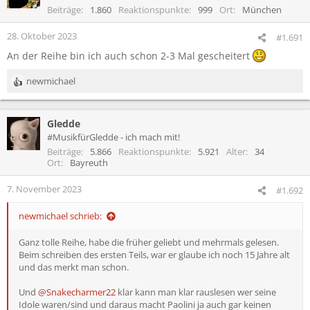
i
Beiträge
1.860
Reaktionspunkte
999
Ort
München
o
n
28. Oktober 2023
#1.691
e
An der Reihe bin ich auch schon 2-3 Mal gescheitert
n
:
newmichael
R
e
a
Gledde
k
t
#MusikfürGledde - ich mach mit!
i
Beiträge
5.866
Reaktionspunkte
5.921
Alter
34
o
Ort
Bayreuth
n
e
7. November 2023
#1.692
n
:
newmichael schrieb:
Ganz tolle Reihe, habe die früher geliebt und mehrmals gelesen.
Beim schreiben des ersten Teils, war er glaube ich noch 15 Jahre alt
und das merkt man schon.
Und
@Snakecharmer22
klar kann man klar rauslesen wer seine
Idole waren/sind und daraus macht Paolini ja auch gar keinen