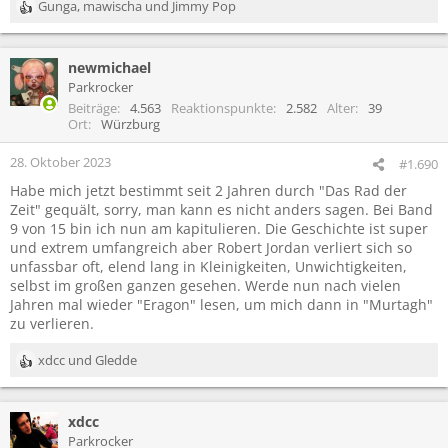
Gunga
,
mawischa
und
Jimmy Pop
R
e
a
newmichael
k
t
Parkrocker
i
Beiträge
4.563
Reaktionspunkte
2.582
Alter
39
o
Ort
Würzburg
n
e
28. Oktober 2023
#1.690
n
Habe mich jetzt bestimmt seit 2 Jahren durch "Das Rad der
:
Zeit" gequält, sorry, man kann es nicht anders sagen. Bei Band
9 von 15 bin ich nun am kapitulieren. Die Geschichte ist super
und extrem umfangreich aber Robert Jordan verliert sich so
unfassbar oft, elend lang in Kleinigkeiten, Unwichtigkeiten,
selbst im großen ganzen gesehen. Werde nun nach vielen
Jahren mal wieder "Eragon" lesen, um mich dann in "Murtagh"
zu verlieren.
xdcc
und
Gledde
R
e
a
xdcc
k
t
Parkrocker