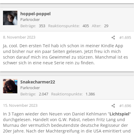
hoppel-poppel
Parkrocker
Beiträge
353
Reaktionspunkte
405
Alter
29
8. November 2023
#1.695
Ja, cool. Den ersten Teil hab ich schon in meiner Kindle App
und bisher nur ein paar Seiten gelesen. Jetzt freu ich mich
schon darauf mich ins Gewimmel zu stürzen. Manchmal ist es
schwer sich in eine neue Serie rein zu finden.
Snakecharmer22
Parkrocker
Beiträge
2.047
Reaktionspunkte
1.386
15. November 2023
#1.696
In 3 Tagen wieder den Neuen von Daniel Kehlmann ”
Lichtspiel
"
durchgelesen. Handelt von G.W. Pabst, neben Fritz Lang und
Murnau der vermutlich bedeutendste deutsche Regisseur der
20er Jahre. Nach der Machtergreifung in die USA emiritiert und