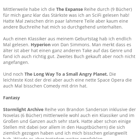
Mittlerweile habe ich die
The Expanse
Reihe durch (9 Bücher)
für mich ganz klar das Stärkste was ich an SciFi gelesen hab!
Hatte Mal zwischen drin paar lahmere Teile aber kaum eine
andere Buchreihe hat mich so durchgehend unterhalten.
Auch einen Klassiker aus meinem Geburtstag hab ich endlich
Mal gelesen.
Hyperion
von Dan Simmons. Man merkt dass es
älter ist aber hat einen ganz anderen Take auf das Genre und
fand ich auch richtig gut. Zweites Buch gekauft aber noch nicht
angefangen.
Und noch
The Long Way To a Small Angry Planet.
Die
leichteste Kost der drei aber auch eine nette Space Opera die
auch Mal bisschen Comedy mit drin hat.
Fantasy
Stormlight Archive
Reihe von Brandon Sanderson inklusive der
Novelas (6 Bücher) mittlerweile wohl auch ein Klassiker und im
Großen und Ganzen auch sehr stark. Hatte aber schon einige
Stellen mit dabei (vor allem in den Hauptbüchern) die sich
ziemlich gezogen haben und ich mich bisschen gelangweilt
hab. Würde es aber trotzdem weiter empfehlen.