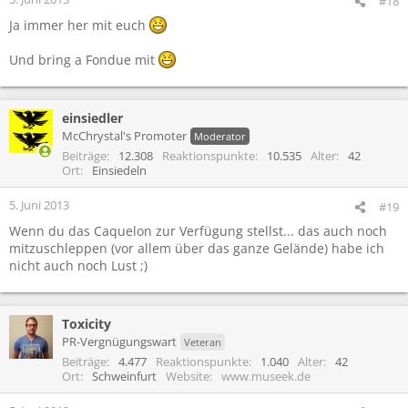
#18
Ja immer her mit euch
Und bring a Fondue mit
einsiedler
McChrystal's Promoter
Moderator
Beiträge
12.308
Reaktionspunkte
10.535
Alter
42
Ort
Einsiedeln
5. Juni 2013
#19
Wenn du das Caquelon zur Verfügung stellst... das auch noch
mitzuschleppen (vor allem über das ganze Gelände) habe ich
nicht auch noch Lust ;)
Toxicity
PR-Vergnügungswart
Veteran
Beiträge
4.477
Reaktionspunkte
1.040
Alter
42
Ort
Schweinfurt
Website
www.museek.de