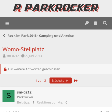
Rock im Park 2013 - Camping und Anreise
Womo-Stellplatz
E
E
sm-0212
2. Juni 2013
r
r
s
s
t
Für weitere Antworten geschlossen.
t
e
e
l
l
Letzte
1 von 2
Nächste
l
l
e
t
r
a
sm-0212
S
m
Parkrocker
Beiträge
1
Reaktionspunkte
0
2. Juni 2013