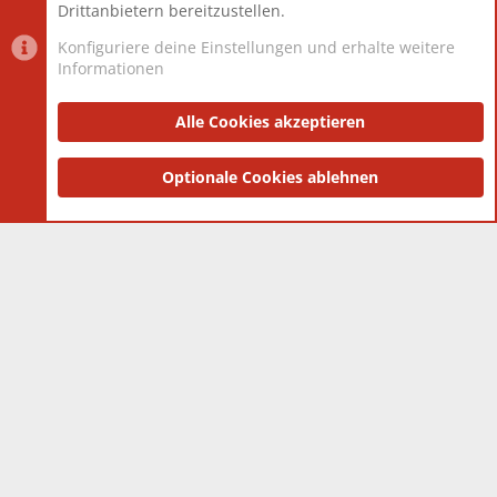
Drittanbietern bereitzustellen.
Konfiguriere deine Einstellungen und erhalte weitere
Informationen
Datenschutz-Einstellungen
PR Light
Deutsch [Du]
Nutzungsbedingungen
Alle Cookies akzeptieren
Datenschutzerklärung
Impressum
®
Community platform by XenForo
Optionale Cookies ablehnen
© 2010-2025 XenForo Ltd.
|
Style
and add-ons by ThemeHouse