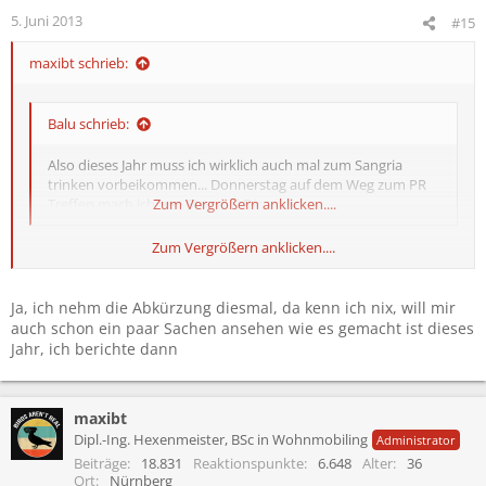
5. Juni 2013
#15
maxibt schrieb:
Balu schrieb:
Also dieses Jahr muss ich wirklich auch mal zum Sangria
trinken vorbeikommen... Donnerstag auf dem Weg zum PR
Treffen mach ich nen Stop bei Dir
Zum Vergrößern anklicken....
Zum Vergrößern anklicken....
Kerstin hat sich auch schon angekündigt... ich nehm euch beim
Wort!
Ja, ich nehm die Abkürzung diesmal, da kenn ich nix, will mir
Nur dass du danach ja wieder den kurzen Weg zum Treffen
auch schon ein paar Sachen ansehen wie es gemacht ist dieses
nimmst... :p
Jahr, ich berichte dann
maxibt
Dipl.-Ing. Hexenmeister, BSc in Wohnmobiling
Administrator
Beiträge
18.831
Reaktionspunkte
6.648
Alter
36
Ort
Nürnberg