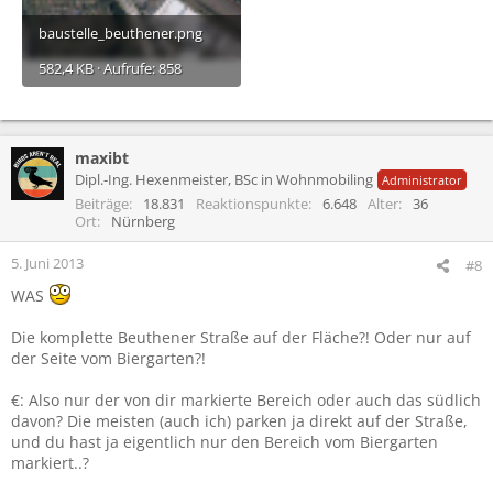
baustelle_beuthener.png
582,4 KB · Aufrufe: 858
maxibt
Dipl.-Ing. Hexenmeister, BSc in Wohnmobiling
Administrator
Beiträge
18.831
Reaktionspunkte
6.648
Alter
36
Ort
Nürnberg
5. Juni 2013
#8
WAS
Die komplette Beuthener Straße auf der Fläche?! Oder nur auf
der Seite vom Biergarten?!
€: Also nur der von dir markierte Bereich oder auch das südlich
davon? Die meisten (auch ich) parken ja direkt auf der Straße,
und du hast ja eigentlich nur den Bereich vom Biergarten
markiert..?