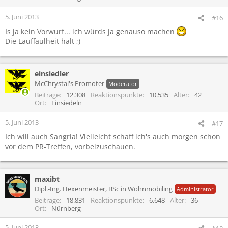
5. Juni 2013
#16
Is ja kein Vorwurf... ich würds ja genauso machen
Die Lauffaulheit halt ;)
einsiedler
McChrystal's Promoter
Moderator
Beiträge
12.308
Reaktionspunkte
10.535
Alter
42
Ort
Einsiedeln
5. Juni 2013
#17
Ich will auch Sangria! Vielleicht schaff ich's auch morgen schon
vor dem PR-Treffen, vorbeizuschauen.
maxibt
Dipl.-Ing. Hexenmeister, BSc in Wohnmobiling
Administrator
Beiträge
18.831
Reaktionspunkte
6.648
Alter
36
Ort
Nürnberg
5. Juni 2013