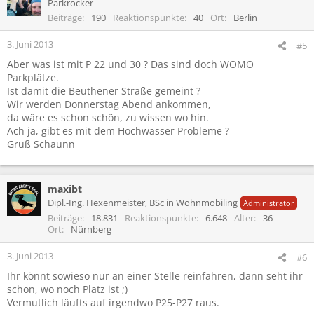
Parkrocker
Beiträge
190
Reaktionspunkte
40
Ort
Berlin
3. Juni 2013
#5
Aber was ist mit P 22 und 30 ? Das sind doch WOMO
Parkplätze.
Ist damit die Beuthener Straße gemeint ?
Wir werden Donnerstag Abend ankommen,
da wäre es schon schön, zu wissen wo hin.
Ach ja, gibt es mit dem Hochwasser Probleme ?
Gruß Schaunn
maxibt
Dipl.-Ing. Hexenmeister, BSc in Wohnmobiling
Administrator
Beiträge
18.831
Reaktionspunkte
6.648
Alter
36
Ort
Nürnberg
3. Juni 2013
#6
Ihr könnt sowieso nur an einer Stelle reinfahren, dann seht ihr
schon, wo noch Platz ist ;)
Vermutlich läufts auf irgendwo P25-P27 raus.