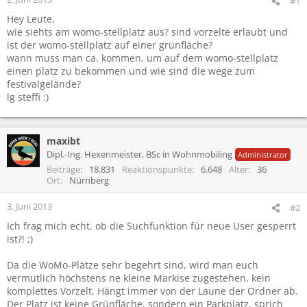
#1
Hey Leute,
wie siehts am womo-stellplatz aus? sind vorzelte erlaubt und
ist der womo-stellplatz auf einer grünfläche?
wann muss man ca. kommen, um auf dem womo-stellplatz
einen platz zu bekommen und wie sind die wege zum
festivalgelände?
lg steffi :)
maxibt
Dipl.-Ing. Hexenmeister, BSc in Wohnmobiling
Administrator
Beiträge
18.831
Reaktionspunkte
6.648
Alter
36
Ort
Nürnberg
3. Juni 2013
#2
Ich frag mich echt, ob die Suchfunktion für neue User gesperrt
ist?! ;)
Da die WoMo-Plätze sehr begehrt sind, wird man euch
vermutlich höchstens ne kleine Markise zugestehen, kein
komplettes Vorzelt. Hängt immer von der Laune der Ordner ab.
Der Platz ist keine Grünfläche, sondern ein Parkplatz, sprich