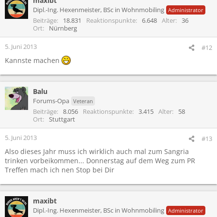
maxibt
Dipl.-Ing. Hexenmeister, BSc in Wohnmobiling
Administrator
Beiträge
18.831
Reaktionspunkte
6.648
Alter
36
Ort
Nürnberg
5. Juni 2013
#12
Kannste machen
Balu
Forums-Opa
Veteran
Beiträge
8.056
Reaktionspunkte
3.415
Alter
58
Ort
Stuttgart
5. Juni 2013
#13
Also dieses Jahr muss ich wirklich auch mal zum Sangria
trinken vorbeikommen... Donnerstag auf dem Weg zum PR
Treffen mach ich nen Stop bei Dir
maxibt
Dipl.-Ing. Hexenmeister, BSc in Wohnmobiling
Administrator