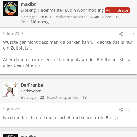
maxibt
Dipl.-Ing. Hexenmeister, BSc in Wohnmobiling
Administrator
Beiträge
18.831
Reaktionspunkte
6.648
Alter
36
Ort
Nürnberg
5. Juni 2013
#10
Wusste gar nicht dass man da parken kann... dachte das is nur
ein Zeltplatz...
Aber dann is für unseren Stammplatz an der Beuthener Str. ja
alles beim Alten :)
DerFranke
Parkrocker
Beiträge
22
Reaktionspunkte
18
5. Juni 2013
#11
Na dann lauf ich bei euch vorbei und schnorr ein Bier ;)