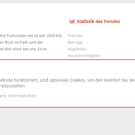
Statistik des Forums
nd Parkrocker.net ist seit 2003 DIE
Themen
ür Rock im Park und die
Beiträge
e dich doch bei uns. Es ist
Mitglieder
Neuestes Mitglied
e
ebsite funktioniert, und optionale Cookies, um den Komfort bei d
N
eitzustellen.
tere Informationen
d.
|
Style and add-ons by ThemeHouse