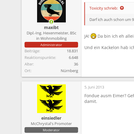
m
Toxicity schrieb:
Darf ich auch schon um
maxibt
Dipl.-Ing. Hexenmeister, BSc
JA!
Da bin ich eh alle
in Wohnmobiling
Administrator
Und ein Kackelon hab ic
Beiträge
18.831
Reaktionspunkte
6.648
Alter
36
Ort
Nürnberg
5. Juni 2013
Fondue ausm Eimer? Geht
damit.
einsiedler
McChrystal's Promoter
Moderator