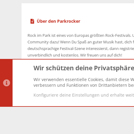
Über den Parkrocker
Rock im Park ist eines von Europas größten Rock-Festivals. U
Community dazu! Wenn Du Spaß an guter Musik hast, dich f
deutschsprachige Festival-Szene interessierst, dann registrier
unverbindlich und kostenlos. Wir freuen uns auf dich!
Wir schützen deine Privatsphär
Wir verwenden essentielle Cookies, damit diese W
Datenschutz-Einstellungen
PR Light
Deutsch [Du]
verbessern und Funktionen von Drittanbietern ber
Konfiguriere deine Einstellungen und erhalte wei
®
Community platform by XenForo
© 2010-2025 XenForo Lt