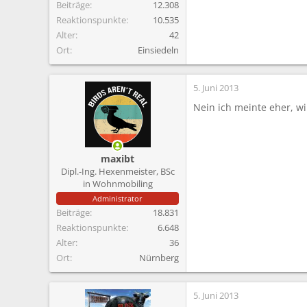
Beiträge
12.308
Reaktionspunkte
10.535
Alter
42
Ort
Einsiedeln
5. Juni 2013
Nein ich meinte eher, w
maxibt
Dipl.-Ing. Hexenmeister, BSc
in Wohnmobiling
Administrator
Beiträge
18.831
Reaktionspunkte
6.648
Alter
36
Ort
Nürnberg
5. Juni 2013