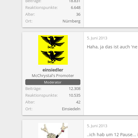
Beiträge
18.831
Reaktionspunkte
6.648
Alter
36
Ort
Nürnberg
5. Juni 2013
Haha, ja das ist auch 'ne
einsiedler
McChrystal's Promoter
Moderator
Beiträge
12.308
Reaktionspunkte
10.535
Alter
42
Ort
Einsiedeln
5. Juni 2013
..ich hab um 12 Pause... 