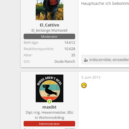
Hauptsache ich bekomm
El_Cattivo
El_lenlange Wartezeit
Moderator
Beiträge
14.612
Reaktionspunkte
10.628
Alter
35
indiscernible
,
einsiedler
Ort
Dude Ranch
R
e
a
5. Juni 2013
k
t
i
o
n
e
maxibt
n
Dipl.-Ing. Hexenmeister, BSc
:
in Wohnmobiling
Administrator