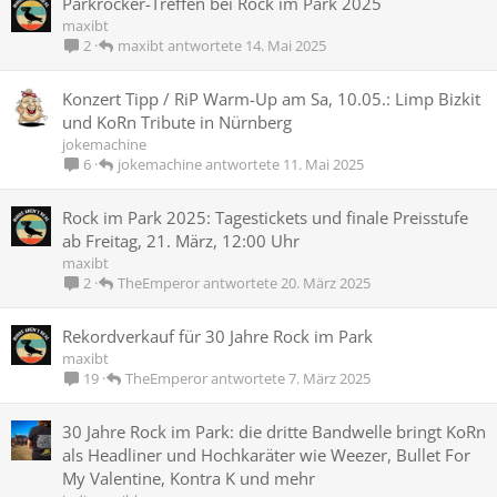
Parkrocker-Treffen bei Rock im Park 2025
maxibt
maxibt
14. Mai 2025
2
Konzert Tipp / RiP Warm-Up am Sa, 10.05.: Limp Bizkit
und KoRn Tribute in Nürnberg
jokemachine
jokemachine
11. Mai 2025
6
Rock im Park 2025: Tagestickets und finale Preisstufe
ab Freitag, 21. März, 12:00 Uhr
maxibt
TheEmperor
20. März 2025
2
Rekordverkauf für 30 Jahre Rock im Park
maxibt
TheEmperor
7. März 2025
19
30 Jahre Rock im Park: die dritte Bandwelle bringt KoRn
als Headliner und Hochkaräter wie Weezer, Bullet For
My Valentine, Kontra K und mehr