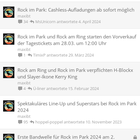
Rock im Park: Cashless-Aufladungen ab sofort möglich
maxibt
MsUnicorn
4. April 2024
34
Rock im Park und Rock am Ring starten den Vorverkauf
der Tagestickets am 28.03. um 12:00 Uhr
maxibt
TimixP
29. März 2024
1
Rock am Ring und Rock im Park verpflichten H-Blockx
und Slayer-Ikone Kerry King
maxibt
Ü-liner
15. Februar 2024
4
Spektakuläres Line-Up und Superstars bei Rock im Park
2024
maxibt
hoppel-poppel
10. November 2023
95
G
Erste Bandwelle für Rock im Park 2024 am 2.