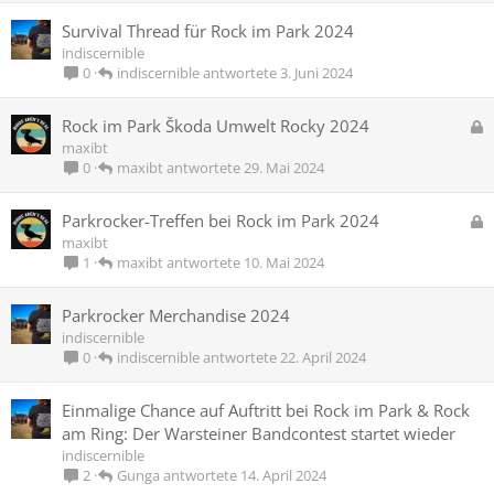
Survival Thread für Rock im Park 2024
indiscernible
indiscernible
3. Juni 2024
0
G
Rock im Park Škoda Umwelt Rocky 2024
e
maxibt
s
maxibt
29. Mai 2024
0
p
e
G
Parkrocker-Treffen bei Rock im Park 2024
r
e
maxibt
r
s
maxibt
10. Mai 2024
1
t
p
e
Parkrocker Merchandise 2024
r
indiscernible
r
indiscernible
22. April 2024
0
t
Einmalige Chance auf Auftritt bei Rock im Park & Rock
am Ring: Der Warsteiner Bandcontest startet wieder
indiscernible
Gunga
14. April 2024
2