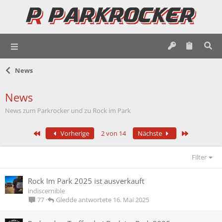
News
News
News zum Parkrocker und zu Rock im Park
Erste
Letzte
Vorherige
2 von 14
Nächste
Filter
Rock Im Park 2025 ist ausverkauft
indiscernible
Gledde
16. Mai 2025
77