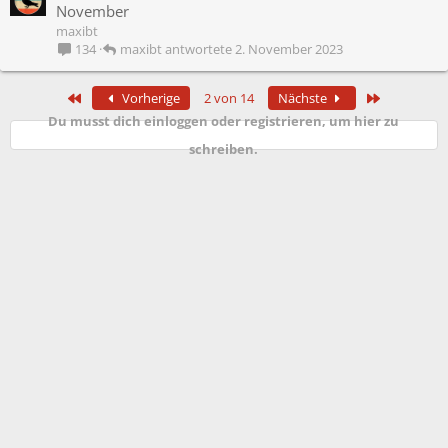
e
November
s
maxibt
p
maxibt
2. November 2023
134
e
r
Erste
Letzte
Vorherige
2 von 14
Nächste
r
Du musst dich einloggen oder registrieren, um hier zu
t
schreiben.