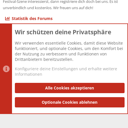
Festival-Szene interessierst, dann registriere dich doch bei uns. Es ist
unverbindlich und kostenlos. Wir freuen uns auf dich!
Statistik des Forums
Wir schützen deine Privatsphäre
Themen
22.121
Beiträge
825.675
Wir verwenden essentielle Cookies, damit diese Website
Mitglieder
12.426
funktioniert, und optionale Cookies, um den Komfort bei
Neuestes Mitglied
nabulamisika
der Nutzung zu verbessern und Funktionen von
Drittanbietern bereitzustellen.
Konfiguriere deine Einstellungen und erhalte weitere
Informationen
Datenschutz-Einstellungen
PR Light
Deutsch [Du]
Nutzungsbedingungen
Alle Cookies akzeptieren
Datenschutzerklärung
Impressum
®
Community platform by XenForo
Optionale Cookies ablehnen
© 2010-2025 XenForo Ltd.
|
Style
and add-ons by ThemeHouse