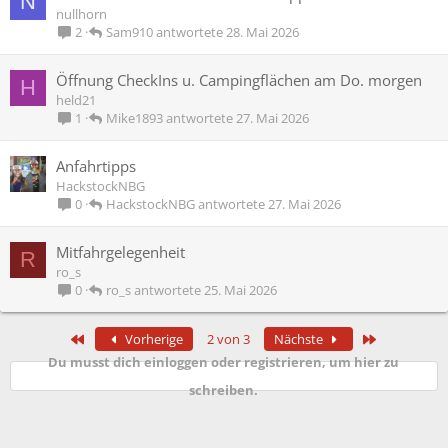
N
nullhorn
Sam910
28. Mai 2026
2
Öffnung CheckIns u. Campingflächen am Do. morgen
H
held21
Mike1893
27. Mai 2026
1
Anfahrtipps
HackstockNBG
HackstockNBG
27. Mai 2026
0
Mitfahrgelegenheit
R
ro_s
ro_s
25. Mai 2026
0
Erste
Letzte
Vorherige
2 von 3
Nächste
Du musst dich einloggen oder registrieren, um hier zu
schreiben.