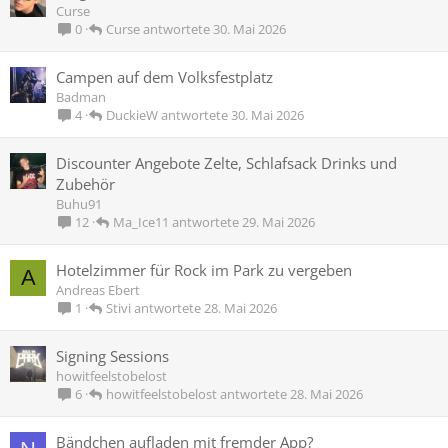
Curse
Curse
30. Mai 2026
0
Campen auf dem Volksfestplatz
Badman
DuckieW
30. Mai 2026
4
Discounter Angebote Zelte, Schlafsack Drinks und
Zubehör
Buhu91
Ma_Ice11
29. Mai 2026
12
Hotelzimmer für Rock im Park zu vergeben
A
Andreas Ebert
Stivi
28. Mai 2026
1
Signing Sessions
howitfeelstobelost
howitfeelstobelost
28. Mai 2026
6
Bändchen aufladen mit fremder App?