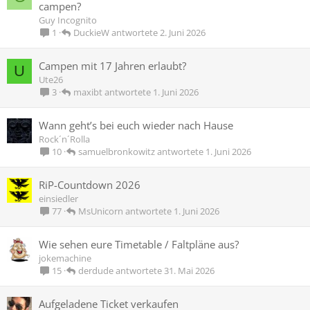
campen?
Guy Incognito
DuckieW
2. Juni 2026
1
Campen mit 17 Jahren erlaubt?
U
Ute26
maxibt
1. Juni 2026
3
Wann geht’s bei euch wieder nach Hause
Rock´n´Rolla
samuelbronkowitz
1. Juni 2026
10
RiP-Countdown 2026
einsiedler
MsUnicorn
1. Juni 2026
77
Wie sehen eure Timetable / Faltpläne aus?
jokemachine
derdude
31. Mai 2026
15
Aufgeladene Ticket verkaufen