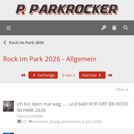
Rock im Park 2026
Rock im Park 2026 - Allgemein
Erste
Letzte
Vorherige
2 von 3
Nächste
Filter
Ich bin dann mal weg...... und bald VOR ORT BEI ROCK
IM PARK 2026
HackstockNBG
vorsicht_bissig
4. Juni 2026
22