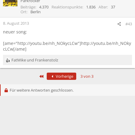
Parkrocker
Beiträge
4.370
Reaktionspunkte
1.836
Alter
37
Ort
Berlin
8. August 2013
#43
neuer song:
[ame="http://youtu.be/nh_NOkycLCw"]http://youtu.be/nh_NOky
cLCw[/ame]
FatMike
und
Frankenstolz
R
e
a
Erste
Vorherige
3 von 3
k
t
i
Für weitere Antworten geschlossen.
o
n
e
n
: