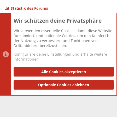
Statistik des Forums
Wir schützen deine Privatsphäre
Themen
22.121
Beiträge
825.694
Wir verwenden essentielle Cookies, damit diese Website
Mitglieder
12.427
funktioniert, und optionale Cookies, um den Komfort bei
Neuestes Mitglied
Berlin
der Nutzung zu verbessern und Funktionen von
Drittanbietern bereitzustellen.
Konfiguriere deine Einstellungen und erhalte weitere
Informationen
Datenschutz-Einstellungen
PR Light
Deutsch [Du]
Nutzungsbedingungen
Alle Cookies akzeptieren
Datenschutzerklärung
Impressum
®
Community platform by XenForo
Optionale Cookies ablehnen
© 2010-2025 XenForo Ltd.
|
Style
and add-ons by ThemeHouse