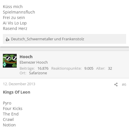
Küss mich
Spielmannsfluch
Frei zu sein
Ai Vis Lo Lop
Rasend Herz
Deutsch_Schwermetaller
und
Frankenstolz
R
e
a
Hooch
k
t
Ebenezer Hooch
i
Beiträge
16.876
Reaktionspunkte
9.005
Alter
32
o
Ort
Safarizone
n
e
12. Dezember 2013
#6
n
Kings Of Leon
:
Pyro
Four Kicks
The End
Crawl
Notion