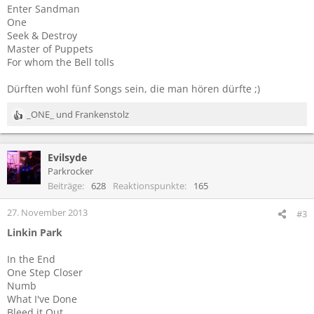
Enter Sandman
One
Seek & Destroy
Master of Puppets
For whom the Bell tolls
Dürften wohl fünf Songs sein, die man hören dürfte ;)
_ONE_
und
Frankenstolz
R
e
a
Evilsyde
k
t
Parkrocker
i
Beiträge
628
Reaktionspunkte
165
o
n
27. November 2013
#3
e
Linkin Park
n
:
In the End
One Step Closer
Numb
What I've Done
Bleed it Out