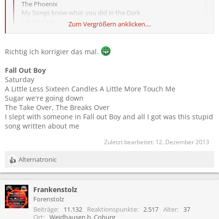
The Phoenix
My Songs know what you did in the Dark
I don't care
Zum Vergrößern anklicken....
Sugar we're going down
Zum Vergrößern anklicken....
Richtig ich korrigier das mal.
Bis auf Sugar we're going down sind das genau die Sachen die ich
nie als Anspieltipps rausgeben würde
Fall Out Boy
Saturday
A Little Less Sixteen Candles A Little More Touch Me
Sugar we're going down
The Take Over, The Breaks Over
I slept with someone in Fall out Boy and all I got was this stupid
song written about me
Zuletzt bearbeitet:
12. Dezember 2013
Alternatronic
R
e
a
Frankenstolz
k
t
Forenstolz
i
Beiträge
11.132
Reaktionspunkte
2.517
Alter
37
o
Ort
Weidhausen b. Coburg