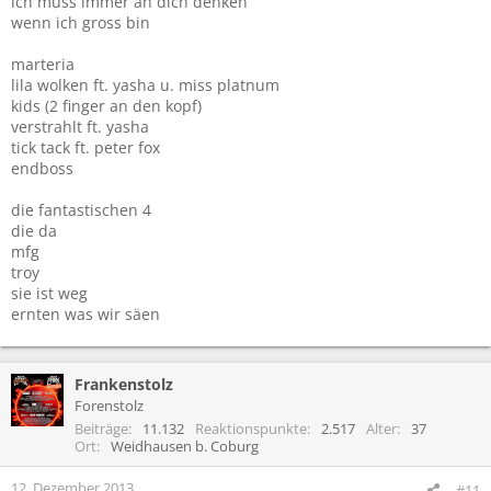
ich muss immer an dich denken
wenn ich gross bin
marteria
lila wolken ft. yasha u. miss platnum
kids (2 finger an den kopf)
verstrahlt ft. yasha
tick tack ft. peter fox
endboss
die fantastischen 4
die da
mfg
troy
sie ist weg
ernten was wir säen
Frankenstolz
Forenstolz
Beiträge
11.132
Reaktionspunkte
2.517
Alter
37
Ort
Weidhausen b. Coburg
12. Dezember 2013
#11