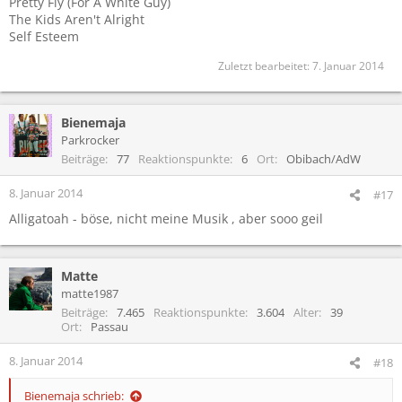
Pretty Fly (For A White Guy)
The Kids Aren't Alright
Self Esteem
Zuletzt bearbeitet:
7. Januar 2014
Bienemaja
Parkrocker
Beiträge
77
Reaktionspunkte
6
Ort
Obibach/AdW
8. Januar 2014
#17
Alligatoah - böse, nicht meine Musik , aber sooo geil
Matte
matte1987
Beiträge
7.465
Reaktionspunkte
3.604
Alter
39
Ort
Passau
8. Januar 2014
#18
Bienemaja schrieb: