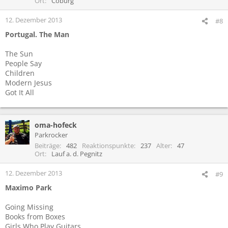
Ort
Coburg
n
e
12. Dezember 2013
#8
n
Portugal. The Man
:
The Sun
People Say
Children
Modern Jesus
Got It All
oma-hofeck
Parkrocker
Beiträge
482
Reaktionspunkte
237
Alter
47
Ort
Lauf a. d. Pegnitz
12. Dezember 2013
#9
Maximo Park
Going Missing
Books from Boxes
Girls Who Play Guitars