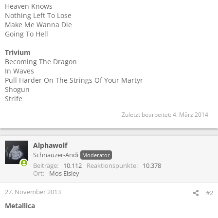
Heaven Knows
Nothing Left To Lose
Make Me Wanna Die
Going To Hell
Trivium
Becoming The Dragon
In Waves
Pull Harder On The Strings Of Your Martyr
Shogun
Strife
Zuletzt bearbeitet:
4. März 2014
Alphawolf
Schnauzer-Andi
Moderator
Beiträge
10.112
Reaktionspunkte
10.378
Ort
Mos Eisley
27. November 2013
#2
Metallica