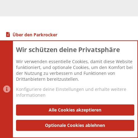
Über den Parkrocker
Wir schützen deine Privatsphäre
Rock im Park ist eines von Europas größten Rock-Festivals. Und
Parkrocker.net ist seit 2003 DIE Community dazu! Wenn Du Spaß an
Wir verwenden essentielle Cookies, damit diese Website
guter Musik hast, dich für Rock im Park und die deutschsprachige
funktioniert, und optionale Cookies, um den Komfort bei
Festival-Szene interessierst, dann registriere dich doch bei uns. Es ist
der Nutzung zu verbessern und Funktionen von
unverbindlich und kostenlos. Wir freuen uns auf dich!
Drittanbietern bereitzustellen.
Statistik des Forums
Konfiguriere deine Einstellungen und erhalte weitere
Informationen
Themen
22.121
Beiträge
825.694
Alle Cookies akzeptieren
Mitglieder
12.427
Neuestes Mitglied
Berlin
Optionale Cookies ablehnen