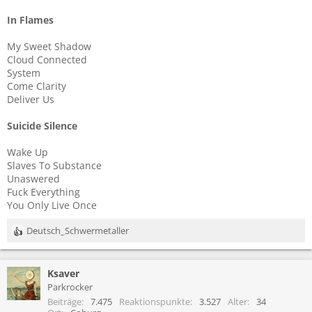
In Flames
My Sweet Shadow
Cloud Connected
System
Come Clarity
Deliver Us
Suicide Silence
Wake Up
Slaves To Substance
Unaswered
Fuck Everything
You Only Live Once
Deutsch_Schwermetaller
R
e
a
Ksaver
k
t
Parkrocker
i
Beiträge
7.475
Reaktionspunkte
3.527
Alter
34
o