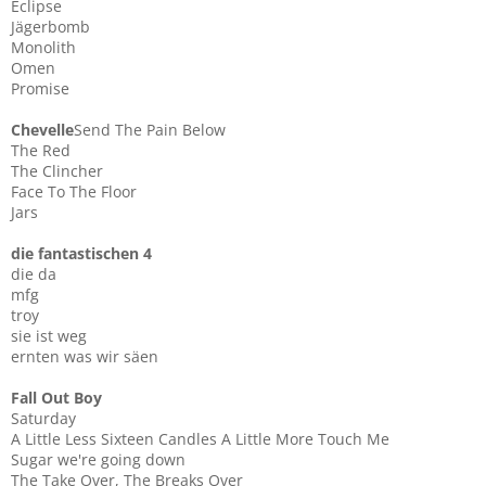
Eclipse
Jägerbomb
Monolith
Omen
Promise
Chevelle
Send The Pain Below
The Red
The Clincher
Face To The Floor
Jars
die fantastischen 4
die da
mfg
troy
sie ist weg
ernten was wir säen
Fall Out Boy
Saturday
A Little Less Sixteen Candles A Little More Touch Me
Sugar we're going down
The Take Over, The Breaks Over