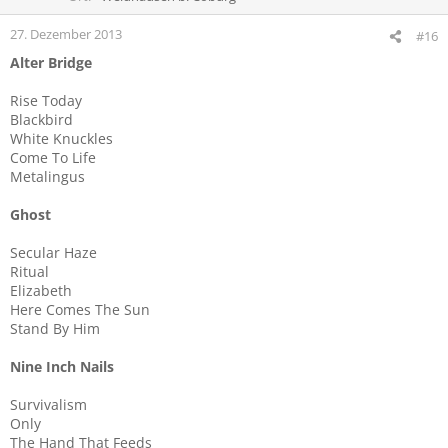
n
e
27. Dezember 2013
#16
n
Alter Bridge
:
Rise Today
Blackbird
White Knuckles
Come To Life
Metalingus
Ghost
Secular Haze
Ritual
Elizabeth
Here Comes The Sun
Stand By Him
Nine Inch Nails
Survivalism
Only
The Hand That Feeds