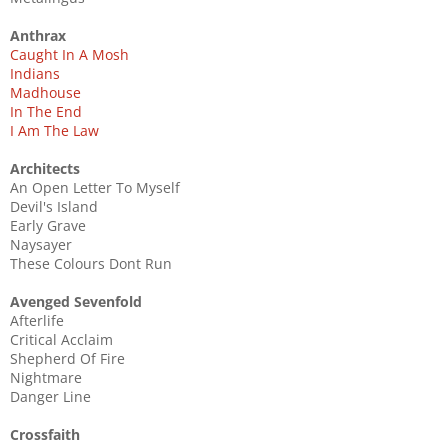
Anthrax
Caught In A Mosh
Indians
Madhouse
In The End
I Am The Law
Architects
An Open Letter To Myself
Devil's Island
Early Grave
Naysayer
These Colours Dont Run
Avenged Sevenfold
Afterlife
Critical Acclaim
Shepherd Of Fire
Nightmare
Danger Line
Crossfaith