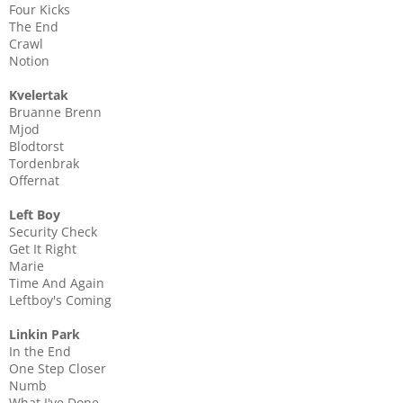
Four Kicks
The End
Crawl
Notion
Kvelertak
Bruanne Brenn
Mjod
Blodtorst
Tordenbrak
Offernat
Left Boy
Security Check
Get It Right
Marie
Time And Again
Leftboy's Coming
Linkin Park
In the End
One Step Closer
Numb
What I've Done