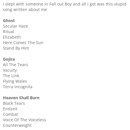
I slept with someone in Fall out Boy and all I got was this stupid
song written about me
Ghost
Secular Haze
Ritual
Elizabeth
Here Comes The Sun
Stand By Him
Gojira
All The Tears
Vacuity
The Link
Flying Wales
Terra Incognita
Heaven Shall Burn
Black Tears
Endzeit
Combat
Voice Of The Voiceless
Counterweight