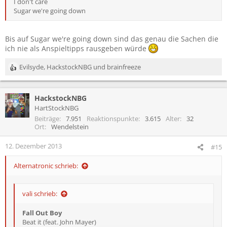
I don't care
Sugar we're going down
Bis auf Sugar we're going down sind das genau die Sachen die
ich nie als Anspieltipps rausgeben würde
Evilsyde
,
HackstockNBG
und
brainfreeze
R
e
a
HackstockNBG
k
t
HartStockNBG
i
Beiträge
7.951
Reaktionspunkte
3.615
Alter
32
o
Ort
Wendelstein
n
e
12. Dezember 2013
#15
n
:
Alternatronic schrieb:
vali schrieb:
Fall Out Boy
Beat it (feat. John Mayer)