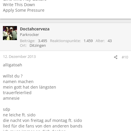
Write This Down
Apply Some Pressure
Doctahcerveza
Parkrocker
Beiträge
3.495
Reaktionspunkte
1.459
Alter
43
Ort
Ditzingen
12. Dezember 2013
#10
alligatoah
willst du ?
namen machen
mein gott hat den längsten
trauerfeierlied
amnesie
sdp
ne leiche ft. sido
die nacht von freitag auf montag ft. sido
lied für die fans von den anderen bands