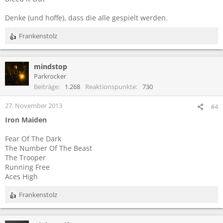
Denke (und hoffe), dass die alle gespielt werden.
Frankenstolz
R
e
a
mindstop
k
t
Parkrocker
i
Beiträge
1.268
Reaktionspunkte
730
o
n
27. November 2013
#4
e
Iron Maiden
n
:
Fear Of The Dark
The Number Of The Beast
The Trooper
Running Free
Aces High
Frankenstolz
R
e
a