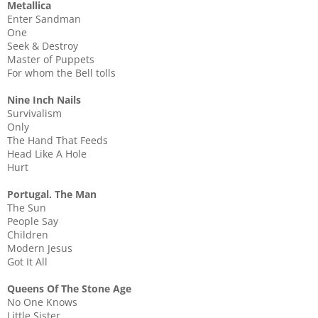
Metallica
Enter Sandman
One
Seek & Destroy
Master of Puppets
For whom the Bell tolls
Nine Inch Nails
Survivalism
Only
The Hand That Feeds
Head Like A Hole
Hurt
Portugal. The Man
The Sun
People Say
Children
Modern Jesus
Got It All
Queens Of The Stone Age
No One Knows
Little Sister