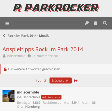
Rock im Park 2014 - Musik
Anspieltipps Rock im Park 2014
E
E
indiscernible
27. November 2013
r
r
s
s
t
Für weitere Antworten geschlossen.
t
e
e
l
l
Letzte
1 von 2
Nächste
l
l
e
t
r
a
indiscernible
m
inaussprechible
Administrator
Beiträge
6.862
Reaktionspunkte
3.544
Alter
36
Ort
Nürnberg