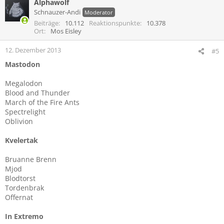
Alphawolf
k
t
Schnauzer-Andi
Moderator
i
Beiträge
10.112
Reaktionspunkte
10.378
o
Ort
Mos Eisley
n
e
12. Dezember 2013
#5
n
Mastodon
:
Megalodon
Blood and Thunder
March of the Fire Ants
Spectrelight
Oblivion
Kvelertak
Bruanne Brenn
Mjod
Blodtorst
Tordenbrak
Offernat
In Extremo