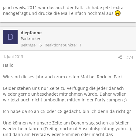
dieses Jahr bei dem schlechten VVK kann ich mir nicht vorstellen,
dass der c8 mit den anderen um 8 aufmacht... Apropos, der C5 ist
ja ich weiß, 2011 war das auch der Fall. ich habe jetzt extra
dieses Jahr auch wieder deutlich kleiner gemacht worden...
nachgefragt und drucke die Mail einfach nochmal aus
diepfanne
D
Parkrocker
Beiträge
5
Reaktionspunkte
1
1. Juni 2013
#74
Hallo,
Wir sind dieses Jahr auch zum ersten Mal bei Rock im Park.
Leider stehen uns nur Zelte zu Verfügung die jeder danach
wieder gerne unbeschadet mitnehmen würde. Daher wollen
wir jetzt auch nicht umbedingt mitten in der Party campen ;)
Ich habe da so an C5 oder C8 gedacht, bin ich denn da richtig?
Und können wir unsere Zelte am Donenrstag schon aufstellen,
wieder heimfahren (Freitag nochmal Abschlußprüfung yuhu...),
und dann am Freitag wieder kommen oder macht das