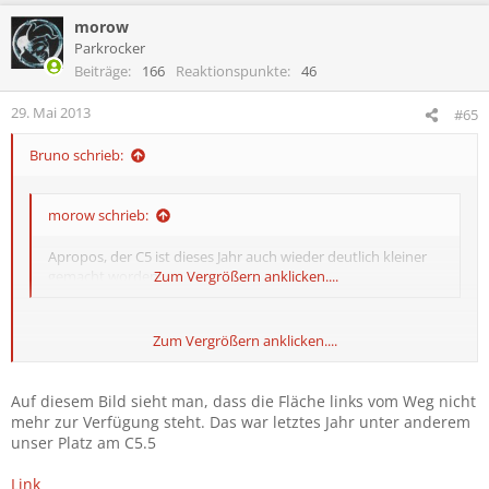
morow
Parkrocker
Beiträge
166
Reaktionspunkte
46
29. Mai 2013
#65
Bruno schrieb:
morow schrieb:
Apropos, der C5 ist dieses Jahr auch wieder deutlich kleiner
gemacht worden...
Zum Vergrößern anklicken....
Zum Vergrößern anklicken....
C5 ist gem. Campingplan genau gleich gross wie letztes Jahr.
http://www.rock-im-park.com/pdf/rund-ums-festival/RIP-2012-
Campingplan.pdf
Auf diesem Bild sieht man, dass die Fläche links vom Weg nicht
mehr zur Verfügung steht. Das war letztes Jahr unter anderem
unser Platz am C5.5
Link