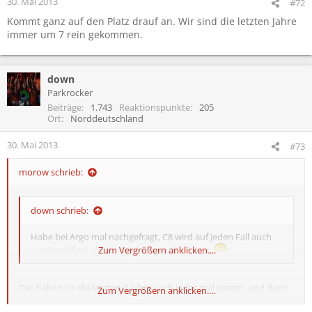
30. Mai 2013
#72
Kommt ganz auf den Platz drauf an. Wir sind die letzten Jahre
immer um 7 rein gekommen.
down
Parkrocker
Beiträge
1.743
Reaktionspunkte
205
Ort
Norddeutschland
30. Mai 2013
#73
morow schrieb:
down schrieb:
Habe bei Argo mal nachgefragt, C8 wird auf jeden Fall auch
um 8 geöffnet. Also wird das mein Platz sein
Zum Vergrößern anklicken....
Das haben sie die letzten 2 Jahre auch jedes mal gesagt, und dann
Zum Vergrößern anklicken....
hieß es in der Früh, dass er erst wieder später aufmacht... Gerade