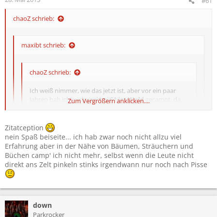
#61
chaoZ schrieb:
maxibt schrieb:
chaoZ schrieb:
Ich weiß nimmer, wie das jetzt ist, aber vor ein paar
Jahren hab ich auch mal bei
C1 im Wald
gecampt, da
Zum Vergrößern anklicken....
wars im Prinzip echt einigermaßen ruhig, wenn man
nicht direkt am Weg zeltet und man ist natürlich gleich
am Konzertgelände.
Zum Vergrößern anklicken....
Zitatception
Zum Vergrößern anklicken....
nein Spaß beiseite... ich hab zwar noch nicht allzu viel
Erfahrung aber in der Nähe von Bäumen, Sträuchern und
Und jeder Zweite der vorbeiläuft pisst dir nebens Zelt
naja, damals (2007 glaub ich) ist da so gut wie niemand
Büchen camp' ich nicht mehr, selbst wenn die Leute nicht
vorbeigelaufen, da es halt wie gesagt nicht direkt am Weg war,
direkt ans Zelt pinkeln stinks irgendwann nur noch nach Pisse
sondern ca 10-15 Meter rein in den Busch
down
Parkrocker