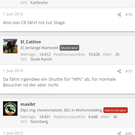
Ort
Karlsruhe
1. Juni 2013
#78
Also von C8 fährt nix zur Stage.
El_Cattivo
El_lenlange Wartezeit
Moderator
Beiträge
14.612
Reaktionspunkte
10.628
Alter
35
Ort
Dude Ranch
1. Juni 2013
#79
Da fährt irgendwo ein Shuttle für "VIPs" ab, für normale
Besucher ist der aber nicht.
maxibt
Dipl.-Ing. Hexenmeister, BSc in Wohnmobiling
Administrator
Beiträge
18.831
Reaktionspunkte
6.648
Alter
36
Ort
Nürnberg
1. Juni 2013
#80