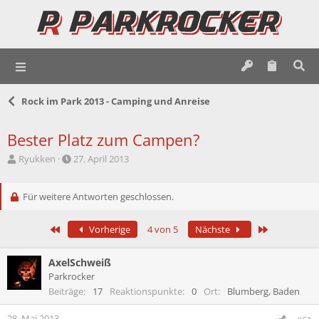
Rock im Park 2013 - Camping und Anreise
Bester Platz zum Campen?
E
E
Ryukken
27. April 2013
r
r
s
s
t
Für weitere Antworten geschlossen.
t
e
e
l
l
Erste
Letzte
Vorherige
4 von 5
Nächste
l
l
e
t
r
a
AxelSchweiß
m
Parkrocker
Beiträge
17
Reaktionspunkte
0
Ort
Blumberg, Baden
28. Mai 2013