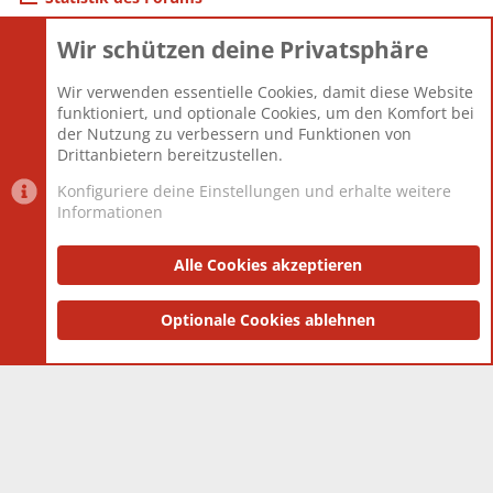
Wir schützen deine Privatsphäre
Themen
22.121
Beiträge
825.675
Wir verwenden essentielle Cookies, damit diese Website
Mitglieder
12.425
funktioniert, und optionale Cookies, um den Komfort bei
Neuestes Mitglied
Toddster85
der Nutzung zu verbessern und Funktionen von
Drittanbietern bereitzustellen.
Konfiguriere deine Einstellungen und erhalte weitere
Informationen
Datenschutz-Einstellungen
PR Light
Deutsch [Du]
Nutzungsbedingungen
Alle Cookies akzeptieren
Datenschutzerklärung
Impressum
®
Community platform by XenForo
Optionale Cookies ablehnen
© 2010-2025 XenForo Ltd.
|
Style
and add-ons by ThemeHouse