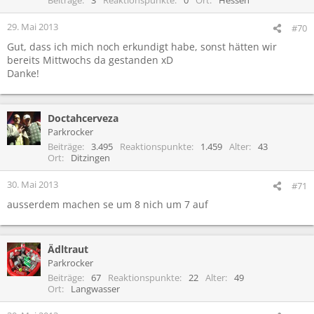
29. Mai 2013
#70
Gut, dass ich mich noch erkundigt habe, sonst hätten wir
bereits Mittwochs da gestanden xD
Danke!
Doctahcerveza
Parkrocker
Beiträge
3.495
Reaktionspunkte
1.459
Alter
43
Ort
Ditzingen
30. Mai 2013
#71
ausserdem machen se um 8 nich um 7 auf
Ädltraut
Parkrocker
Beiträge
67
Reaktionspunkte
22
Alter
49
Ort
Langwasser