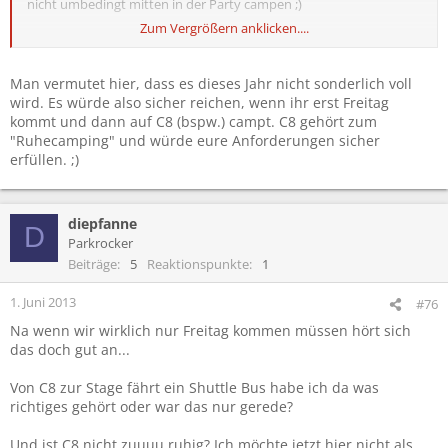
nicht umbedingt mitten in der Party campen ;)
Zum Vergrößern anklicken....
Ich habe da so an C5 oder C8 gedacht, bin ich denn da richtig?
Und können wir unsere Zelte am Donenrstag schon aufstellen,
Man vermutet hier, dass es dieses Jahr nicht sonderlich voll
wieder heimfahren (Freitag nochmal Abschlußprüfung yuhu...),
wird. Es würde also sicher reichen, wenn ihr erst Freitag
und dann am Freitag wieder kommen oder macht das
kommt und dann auf C8 (bspw.) campt. C8 gehört zum
irgendwelche Probleme? oder ist erst garnicht zu empfehlen?
"Ruhecamping" und würde eure Anforderungen sicher
erfüllen. ;)
Zelte wollen wir mit 4 kleinen (ja bringen wohl nix wenn jmd
wirklich ins Zelt will) Schlößern.
mfg
diepfanne
D
Parkrocker
Beiträge
5
Reaktionspunkte
1
1. Juni 2013
#76
Na wenn wir wirklich nur Freitag kommen müssen hört sich
das doch gut an...
Von C8 zur Stage fährt ein Shuttle Bus habe ich da was
richtiges gehört oder war das nur gerede?
Und ist C8 nicht zuuuu ruhig? Ich möchte jetzt hier nicht als