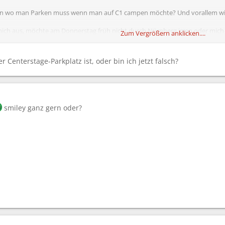
en wo man Parken muss wenn man auf C1 campen möchte? Und vorallem wi
ich aus, möchte am Donnerstag früh nicht durch Nürnberg irren oder mich i
Zum Vergrößern anklicken....
es auf C4.2 auch nicht ganz so wild zu gehen soll wie auf C4.1, stimmt das
Zum Vergrößern anklicken....
 Centerstage-Parkplatz ist, oder bin ich jetzt falsch?
öchtest empfehle ich dir bei der Steintribüne zu Parken.
smiley ganz gern oder?