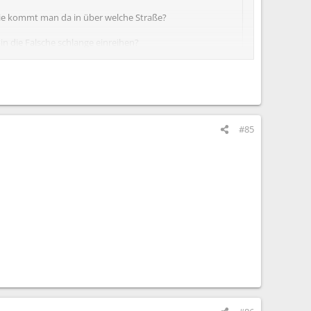
e kommt man da in über welche Straße?
n die Falsche schlange einreihen?
 und wie lange lauft man ca zu den Bühnen?
#85