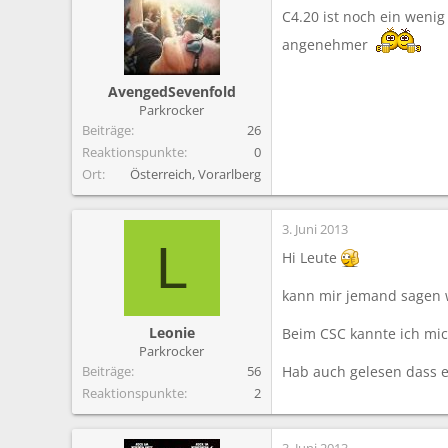
m
C4.20 ist noch ein wenig
angenehmer
AvengedSevenfold
Parkrocker
Beiträge
26
Reaktionspunkte
0
Ort
Österreich, Vorarlberg
3. Juni 2013
L
Hi Leute
kann mir jemand sagen 
Leonie
Beim CSC kannte ich mic
Parkrocker
Beiträge
56
Hab auch gelesen dass e
Reaktionspunkte
2
3. Juni 2013