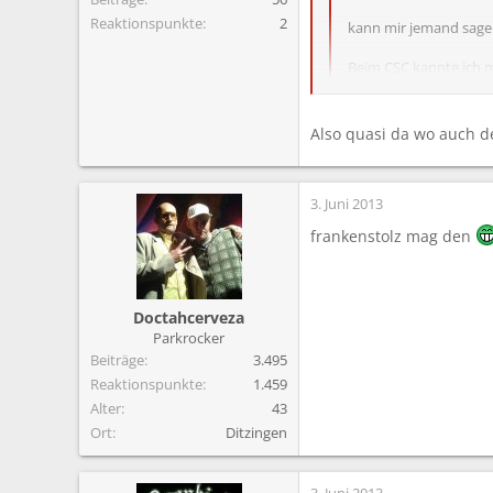
Reaktionspunkte
2
kann mir jemand sag
Beim CSC kannte ich m
Hab auch gelesen dass 
Also quasi da wo auch der
Wen du auf c.1. Campen m
3. Juni 2013
frankenstolz mag den
Doctahcerveza
Parkrocker
Beiträge
3.495
Reaktionspunkte
1.459
Alter
43
Ort
Ditzingen
3. Juni 2013