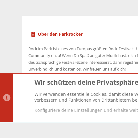
Über den Parkrocker
Rock im Park ist eines von Europas größten Rock-Festivals. U
Community dazu! Wenn Du Spaß an guter Musik hast, dich f
deutschsprachige Festival-Szene interessierst, dann registrier
unverbindlich und kostenlos. Wir freuen uns auf dich!
Wir schützen deine Privatsphär
Wir verwenden essentielle Cookies, damit diese W
Datenschutz-Einstellungen
PR Light
Deutsch [Du]
verbessern und Funktionen von Drittanbietern ber
Konfiguriere deine Einstellungen und erhalte wei
®
Community platform by XenForo
© 2010-2025 XenForo Lt