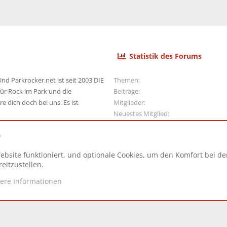
Statistik des Forums
nd Parkrocker.net ist seit 2003 DIE
Themen
ür Rock im Park und die
Beiträge
e dich doch bei uns. Es ist
Mitglieder
Neuestes Mitglied
e
ebsite funktioniert, und optionale Cookies, um den Komfort bei d
N
eitzustellen.
tere Informationen
d.
|
Style and add-ons by ThemeHouse