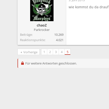
wie kommst du da drauf
chaoZ
Parkrocker
Beiträge
10.269
Reaktionspunkte
4.021
1
2
3
4
5
Vorherige
Für weitere Antworten geschlossen.