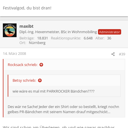
Festivalgod, du bist dran!
maxibt
Dipl.-Ing. Hexenmeister, BSc in Wohnmobiling
Administrator
Beiträge
18.831
Reaktionspunkte
6.648
Alter
36
Ort
Nürnberg
14. März 2008
#39
Rocksack schrieb:
Betsy schrieb:
wie wäre es mal mit PARKROCKER Bändchen????
Des wär ne Sache! Jeder der ein Shirt oder so bestellt, kriegt nochn
gelbes PR-Bändchen mit seinem Namen drauf mitgeschickt...
Wir sind schon am Überlegen, ob und wie sowas machbar