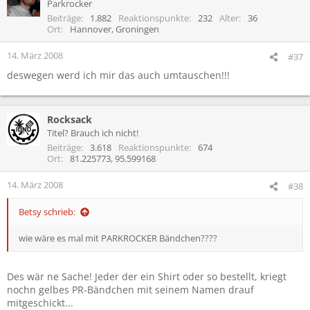
Parkrocker
Beiträge
1.882
Reaktionspunkte
232
Alter
36
Ort
Hannover, Groningen
14. März 2008
#37
deswegen werd ich mir das auch umtauschen!!!
Rocksack
Titel? Brauch ich nicht!
Beiträge
3.618
Reaktionspunkte
674
Ort
81.225773, 95.599168
14. März 2008
#38
Betsy schrieb:
wie wäre es mal mit PARKROCKER Bändchen????
Des wär ne Sache! Jeder der ein Shirt oder so bestellt, kriegt
nochn gelbes PR-Bändchen mit seinem Namen drauf
mitgeschickt...