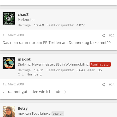
chaoZ
Parkrocker
Beiträge
10.269
Reaktionspunkte
4.022
13. März 2008
#22
Das man dann nur am PR Treffen am Donnerstag bekommt^^
maxibt
Dipl.-Ing. Hexenmeister, BSc in Wohnmobiling
Administrator
Beiträge
18.831
Reaktionspunkte
6.648
Alter
36
Ort
Nürnberg
13. März 2008
#23
verdammt gute idee wie ich finde! :)
Betsy
mexican Tequilahexe
Veteran