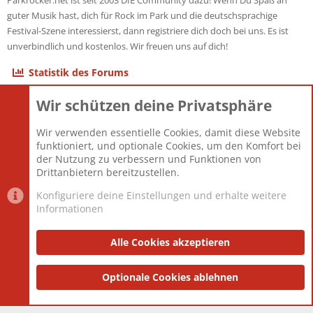
Parkrocker.net ist seit 2003 DIE Community dazu! Wenn Du Spaß an
guter Musik hast, dich für Rock im Park und die deutschsprachige
Festival-Szene interessierst, dann registriere dich doch bei uns. Es ist
unverbindlich und kostenlos. Wir freuen uns auf dich!
Statistik des Forums
Wir schützen deine Privatsphäre
Themen
22.121
Beiträge
825.692
Wir verwenden essentielle Cookies, damit diese Website
Mitglieder
12.427
funktioniert, und optionale Cookies, um den Komfort bei
Neuestes Mitglied
Berlin
der Nutzung zu verbessern und Funktionen von
Drittanbietern bereitzustellen.
Konfiguriere deine Einstellungen und erhalte weitere
Informationen
Datenschutz-Einstellungen
PR Light
Deutsch [Du]
Nutzungsbedingungen
Alle Cookies akzeptieren
Datenschutzerklärung
Impressum
®
Community platform by XenForo
Optionale Cookies ablehnen
© 2010-2025 XenForo Ltd.
|
Style
and add-ons by ThemeHouse