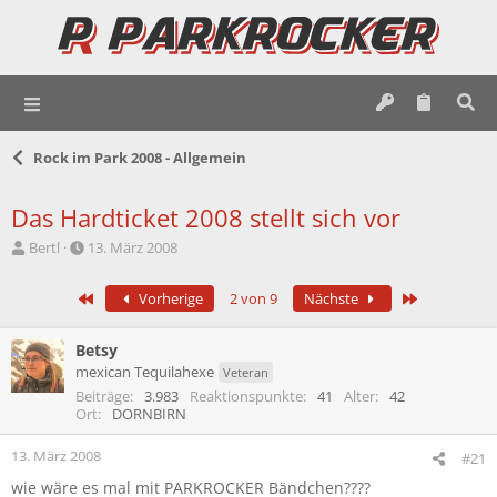
Rock im Park 2008 - Allgemein
Das Hardticket 2008 stellt sich vor
E
E
Bertl
13. März 2008
r
r
s
s
Erste
Letzte
Vorherige
2 von 9
Nächste
t
t
e
e
l
l
Betsy
l
l
mexican Tequilahexe
Veteran
e
t
Beiträge
3.983
Reaktionspunkte
41
Alter
42
r
a
Ort
DORNBIRN
m
13. März 2008
#21
wie wäre es mal mit PARKROCKER Bändchen????