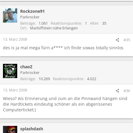
Rockzone91
Parkrocker
Beiträge
1.061
Reaktionspunkte
1
Alter
35
Ort
Marloffstein nähe Erlangen
13. März 2008
#35
des is ja mal mega fürn a**** ich finde sowas totally sinnlos
chaoZ
Parkrocker
Beiträge
10.269
Reaktionspunkte
4.022
13. März 2008
#36
Wieso? Als Erinnerung und zum an die Pinnwand hängen sind
die Hardtickets eindeutig schöner als ein abgerissenes
Computerticket;)
splashdash