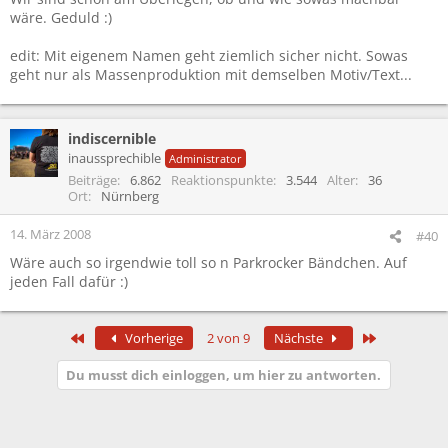
wäre. Geduld :)
edit: Mit eigenem Namen geht ziemlich sicher nicht. Sowas
geht nur als Massenproduktion mit demselben Motiv/Text...
indiscernible
inaussprechible
Administrator
Beiträge
6.862
Reaktionspunkte
3.544
Alter
36
Ort
Nürnberg
14. März 2008
#40
Wäre auch so irgendwie toll so n Parkrocker Bändchen. Auf
jeden Fall dafür :)
Erste
Letzte
Vorherige
2 von 9
Nächste
Du musst dich einloggen, um hier zu antworten.