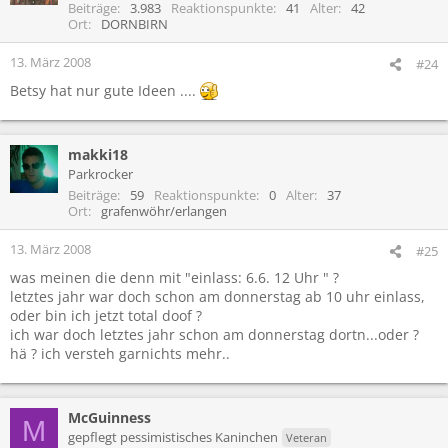
Beiträge
3.983
Reaktionspunkte
41
Alter
42
Ort
DORNBIRN
13. März 2008
#24
Betsy hat nur gute Ideen ....
makki18
Parkrocker
Beiträge
59
Reaktionspunkte
0
Alter
37
Ort
grafenwöhr/erlangen
13. März 2008
#25
was meinen die denn mit "einlass: 6.6. 12 Uhr " ?
letztes jahr war doch schon am donnerstag ab 10 uhr einlass,
oder bin ich jetzt total doof ?
ich war doch letztes jahr schon am donnerstag dortn...oder ?
hä ? ich versteh garnichts mehr..
McGuinness
M
gepflegt pessimistisches Kaninchen
Veteran