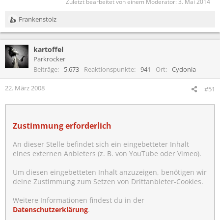
Zuletzt bearbeitet von einem Moderator:
3. Mai 2014
Frankenstolz
R
e
a
kartoffel
k
t
Parkrocker
i
Beiträge
5.673
Reaktionspunkte
941
Ort
Cydonia
o
n
22. März 2008
#51
e
n
:
Zustimmung erforderlich
An dieser Stelle befindet sich ein eingebetteter Inhalt
eines externen Anbieters (z. B. von YouTube oder Vimeo).
Um diesen eingebetteten Inhalt anzuzeigen, benötigen wir
deine Zustimmung zum Setzen von Drittanbieter-Cookies.
Weitere Informationen findest du in der
Datenschutzerklärung
.