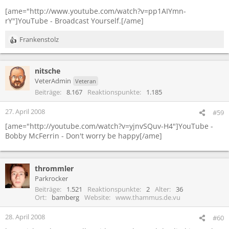
[ame="http://www.youtube.com/watch?v=pp1AIYmn-
rY"]YouTube - Broadcast Yourself.[/ame]
Frankenstolz
R
e
a
nitsche
k
t
VeterAdmin
Veteran
i
Beiträge
8.167
Reaktionspunkte
1.185
o
n
27. April 2008
#59
e
[ame="http://youtube.com/watch?v=yjnvSQuv-H4"]YouTube -
n
:
Bobby McFerrin - Don't worry be happy[/ame]
thrommler
Parkrocker
Beiträge
1.521
Reaktionspunkte
2
Alter
36
Ort
bamberg
Website
www.thammus.de.vu
28. April 2008
#60