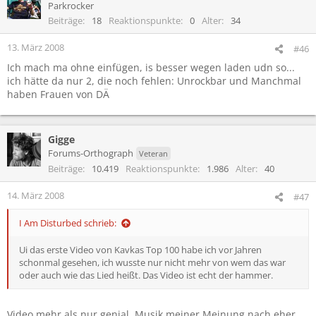
Parkrocker
Beiträge
18
Reaktionspunkte
0
Alter
34
13. März 2008
#46
Ich mach ma ohne einfügen, is besser wegen laden udn so...
ich hätte da nur 2, die noch fehlen: Unrockbar und Manchmal
haben Frauen von DÄ
Gigge
Forums-Orthograph
Veteran
Beiträge
10.419
Reaktionspunkte
1.986
Alter
40
14. März 2008
#47
I Am Disturbed schrieb:
Ui das erste Video von Kavkas Top 100 habe ich vor Jahren
schonmal gesehen, ich wusste nur nicht mehr von wem das war
oder auch wie das Lied heißt. Das Video ist echt der hammer.
Video mehr als nur genial, Musik meiner Meinung nach eher