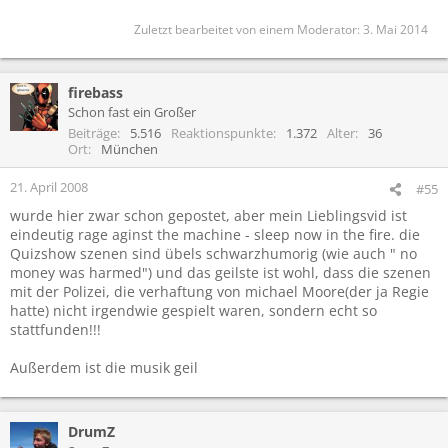
Zuletzt bearbeitet von einem Moderator:
3. Mai 2014
firebass
Schon fast ein Großer
Beiträge
5.516
Reaktionspunkte
1.372
Alter
36
Ort
München
21. April 2008
#55
wurde hier zwar schon gepostet, aber mein Lieblingsvid ist
eindeutig rage aginst the machine - sleep now in the fire. die
Quizshow szenen sind übels schwarzhumorig (wie auch " no
money was harmed") und das geilste ist wohl, dass die szenen
mit der Polizei, die verhaftung von michael Moore(der ja Regie
hatte) nicht irgendwie gespielt waren, sondern echt so
stattfunden!!!
Außerdem ist die musik geil
DrumZ