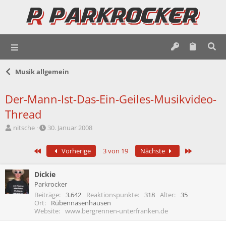
Musik allgemein
Der-Mann-Ist-Das-Ein-Geiles-Musikvideo-
Thread
E
E
nitsche
30. Januar 2008
r
r
s
s
Erste
Letzte
Vorherige
3 von 19
Nächste
t
t
e
e
l
l
Dickie
l
l
Parkrocker
e
t
Beiträge
3.642
Reaktionspunkte
318
Alter
35
r
a
Ort
Rübennasenhausen
m
Website
www.bergrennen-unterfranken.de