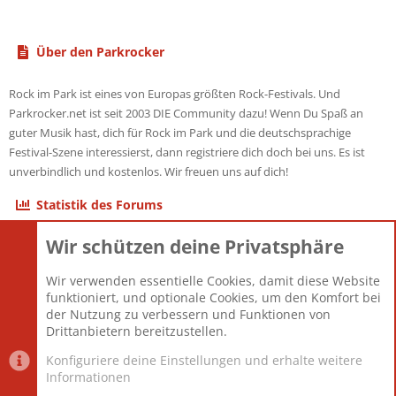
Über den Parkrocker
Rock im Park ist eines von Europas größten Rock-Festivals. Und
Parkrocker.net ist seit 2003 DIE Community dazu! Wenn Du Spaß an
guter Musik hast, dich für Rock im Park und die deutschsprachige
Festival-Szene interessierst, dann registriere dich doch bei uns. Es ist
unverbindlich und kostenlos. Wir freuen uns auf dich!
Statistik des Forums
Wir schützen deine Privatsphäre
Themen
22.121
Beiträge
825.690
Wir verwenden essentielle Cookies, damit diese Website
Mitglieder
12.427
funktioniert, und optionale Cookies, um den Komfort bei
Neuestes Mitglied
Berlin
der Nutzung zu verbessern und Funktionen von
Drittanbietern bereitzustellen.
Konfiguriere deine Einstellungen und erhalte weitere
Informationen
Datenschutz-Einstellungen
PR Light
Deutsch [Du]