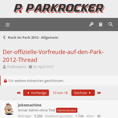
Rock im Park 2012 - Allgemein
Der-offizielle-Vorfreude-auf-den-Park-
2012-Thread
E
E
TheEmperor
24. April 2012
r
r
s
s
t
Für weitere Antworten geschlossen.
t
e
e
l
l
Erste
Letzte
Vorherige
10 von 18
Nächste
l
l
e
t
r
a
jokemachine
m
Armer Admin ohne Titel
Administrator
Beiträge
5.266
Reaktionspunkte
1.744
Alter
40