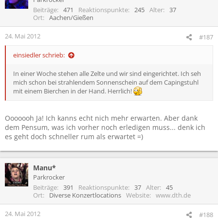
i
Beiträge
471
Reaktionspunkte
245
Alter
37
o
Ort
Aachen/Gießen
n
e
24. Mai 2012
#187
n
:
einsiedler schrieb:
In einer Woche stehen alle Zelte und wir sind eingerichtet. Ich seh
mich schon bei strahlendem Sonnenschein auf dem Capingstuhl
mit einem Bierchen in der Hand. Herrlich!
Ooooooh Ja! Ich kanns echt nich mehr erwarten. Aber dank
dem Pensum, was ich vorher noch erledigen muss... denk ich
es geht doch schneller rum als erwartet =)
Manu*
Parkrocker
Beiträge
391
Reaktionspunkte
37
Alter
45
Ort
Diverse Konzertlocations
Website
www.dth.de
24. Mai 2012
#188