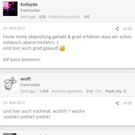
Evilsyde
Parkrocker
Beiträge
628
Reaktionspunkte
165
24. Mai 2012
#194
heute letzte abiprüfung gehabt & grad erfahren dass wir schon
mittwoch abend hinfahrn :)
und bier auch grad gekauft
RIP kann kommen!
wolf!
Parkrocker
Beiträge
1.418
Reaktionspunkte
314
Ort
freak city :D
24. Mai 2012
#195
und hier auch nochmal: wuhhh 1 woche
:smt041:smt041:smt041