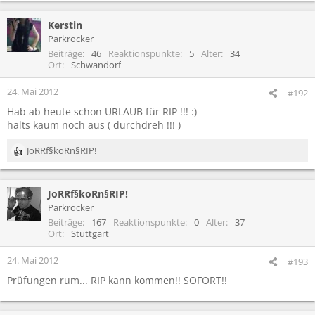
Kerstin
Parkrocker
Beiträge
46
Reaktionspunkte
5
Alter
34
Ort
Schwandorf
24. Mai 2012
#192
Hab ab heute schon URLAUB für RIP !!! :)
halts kaum noch aus ( durchdreh !!! )
JoRRf§koRn§RIP!
R
e
a
JoRRf§koRn§RIP!
k
t
Parkrocker
i
Beiträge
167
Reaktionspunkte
0
Alter
37
o
Ort
Stuttgart
n
e
24. Mai 2012
#193
n
Prüfungen rum... RIP kann kommen!! SOFORT!!
: