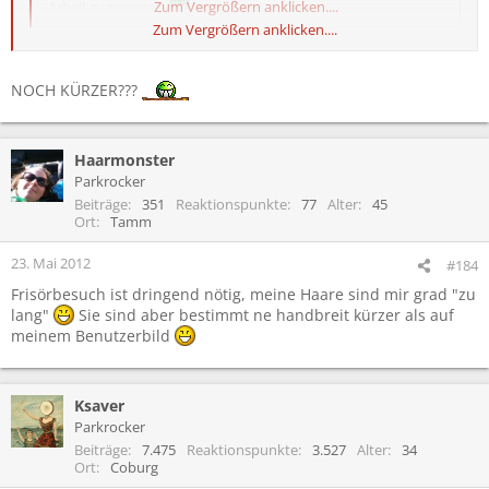
Arbeit rumrennen
Zum Vergrößern anklicken....
Zum Vergrößern anklicken....
Ok, ganz so extrem wirds bei mir nicht
Meine Haare werden
einfach nur wieder ein paar cm kürzer geschnitten und frische
NOCH KÜRZER???
Farbe drauf geklatscht.
Haarmonster
Parkrocker
Beiträge
351
Reaktionspunkte
77
Alter
45
Ort
Tamm
23. Mai 2012
#184
Frisörbesuch ist dringend nötig, meine Haare sind mir grad "zu
lang"
Sie sind aber bestimmt ne handbreit kürzer als auf
meinem Benutzerbild
Ksaver
Parkrocker
Beiträge
7.475
Reaktionspunkte
3.527
Alter
34
Ort
Coburg