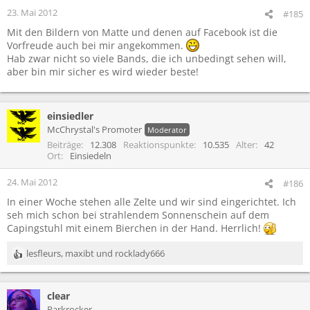
23. Mai 2012
#185
Mit den Bildern von Matte und denen auf Facebook ist die
Vorfreude auch bei mir angekommen.
Hab zwar nicht so viele Bands, die ich unbedingt sehen will,
aber bin mir sicher es wird wieder beste!
einsiedler
McChrystal's Promoter
Moderator
Beiträge
12.308
Reaktionspunkte
10.535
Alter
42
Ort
Einsiedeln
24. Mai 2012
#186
In einer Woche stehen alle Zelte und wir sind eingerichtet. Ich
seh mich schon bei strahlendem Sonnenschein auf dem
Capingstuhl mit einem Bierchen in der Hand. Herrlich!
lesfleurs
,
maxibt
und
rocklady666
R
e
a
clear
k
t
Parkrocker